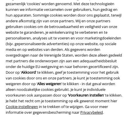
gezamenlijk ‘cookies’ worden genoemd. Met deze technologieën
kunnen we informatie verzamelen over gebruikers, hun gedrag en
hun apparaten. Sommige cookies worden door ons geplaatst, terwijl
andere afkomstig zijn van onze partners. Wij en onze partners
gebruiken cookies om de betrouwbaarheid en veiligheid van onze
Ik geef hierbij toestemming om de Large-nieuwsbrief te ontvangen en ga
ermee akkoord dat Large Popmerchandising B.V. mijn persoonsgegevens
website te garanderen, je winkelervaring te verbeteren en te
verwerkt om mij regelmatig te informeren over producten. Mijn
personaliseren, analyses uit te voeren en voor marketingdoeleinden
persoonsgegevens worden verwerkt in overeenstemming met de
(bijv. gepersonaliseerde advertenties) op onze website, op sociale
bepalingen van het
Privacybeleid
. Ik kan mijn toestemming te allen tijde
media en op websites van derden. Als gegevens worden
intrekken, bijvoorbeeld door op de ‘afmelden’-link te klikken.
overgedragen naar de Verenigde Staten, worden deze alleen gedeeld
Hier
kan ik me afmelden voor de nieuwsbrief.
met partners die onderworpen zijn aan een adequaatheidsbesluit
onder de huidige EU-wetgeving en naar behoren gecertificeerd zijn.
Aanmelden
Door op ‘
Akkoord
’ te klikken, geef je toestemming voor het gebruik
van cookies door ons en onze partners. Je kunt je toestemming ook
weigeren door op ‘
Alles weigeren
’ te klikken - in dat geval worden
*Geldig voor 4 weken. Alleen online inwisselbaar. Kan niet worden
alleen noodzakelijke cookies gebruikt. Je kunt je individuele
gebruikt in combinatie met andere promotiecodes. Na het invoeren van
voorkeuren ook aanpassen door op ‘
Voorkeuren instellen
’ te klikken.
de code wordt de korting automatisch verrekend in je winkelmandje. Niet
Je hebt het recht om je toestemming op elk gewenst moment hier
geldig op boeken, media, cadeaubonnen, Rammstein, (Till) Lindemann,
Cookie-instellingen
in te trekken of te wijzigen. Ga voor meer
Die Ärzte, Die Toten Hosen, Feine Sahne Fischfilet, Broilers, Böhse
informatie over gegevensbescherming naar
Privacybeleid
.
Onkelz en artikelen die bijdragen aan een goed doel.