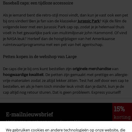
Baseball caps: een tijdloze accessoire
Als je iemand bent die retro-stijl mooi vindt, dan kun je vast ook een pet
bij ons vinden! Ben je fan van de klassieker
Jurassic Park
? Kijk de film de
volgende keer met een Jurassic Park cap op, zodat je je helemaal thuis
voelt in het gevaarlijke park van multimiljonair John Hammond. Of vind
je NASA leuk? Herleef dan de hoogtijdagen van het Amerikaanse
ruimtevaartprogramma met een pet van het agentschap.
Petten kopen in de webshop van Large
De caps die je bij ons kunt bestellen zijn
originele merchandise
van
hoogwaardige kwaliteit
. De petten zijn gemaakt met prettige en allergie-
vrije materialen zodat ze altijd lekker zitten. Test het zelf door een cap te
bestellen, en als je hem toch minder leuk vindt dan je dacht, kun je de
cap altijd nog retour sturen. Dat is geen probleem. Express yourself!
15%
E-mailnieuwsbrief
korting
Meld je aan en ontvang een code voor 15%
korting!
Meer info
We gebruiken cookies en andere technologieën op onze website, die