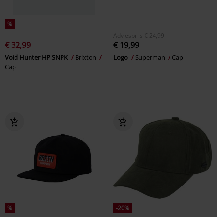
%
Adviesprijs
€ 24,99
€ 32,99
€ 19,99
Void Hunter HP SNPK
Brixton
Logo
Superman
Cap
Cap
%
-20%