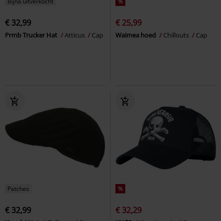
Bijna uitverkocht
%
€ 32,99
€ 25,99
Prmb Trucker Hat
Atticus
Cap
Waimea hoed
Chillouts
Cap
Patches
%
€ 32,99
€ 32,29