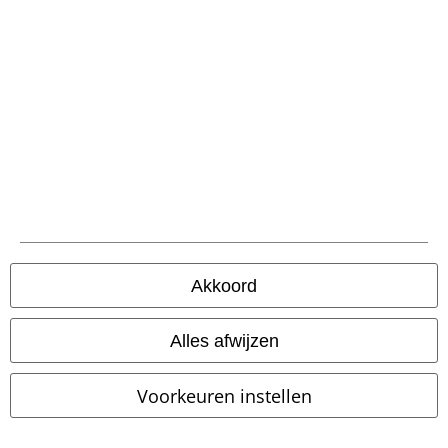
Onze klantenservice staat voor je klaar
Je kunt ons morgen bereiken van 09:00 uur s morgens tot {1} uur s
middags.
Meer informatie
Begin chat
Service, catalogus, prijsvragen etc.
Akkoord
Veelgestelde vragen
Alles afwijzen
Retourvoorwaarden
Retourneer item
Voorkeuren instellen
Algemene maat info