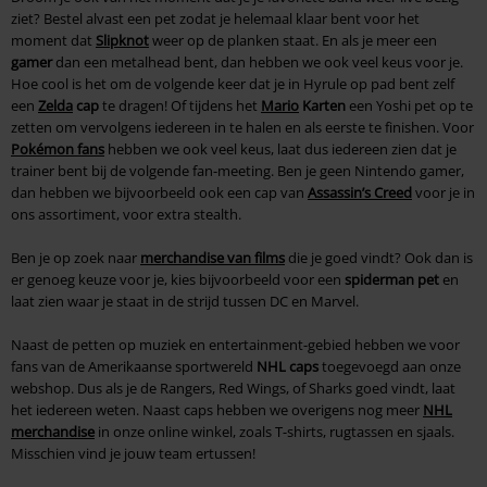
ziet? Bestel alvast een pet zodat je helemaal klaar bent voor het
moment dat
Slipknot
weer op de planken staat. En als je meer een
gamer
dan een metalhead bent, dan hebben we ook veel keus voor je.
Hoe cool is het om de volgende keer dat je in Hyrule op pad bent zelf
een
Zelda
cap
te dragen! Of tijdens het
Mario
Karten
een Yoshi pet op te
zetten om vervolgens iedereen in te halen en als eerste te finishen. Voor
Pokémon fans
hebben we ook veel keus, laat dus iedereen zien dat je
trainer bent bij de volgende fan-meeting. Ben je geen Nintendo gamer,
dan hebben we bijvoorbeeld ook een cap van
Assassin’s Creed
voor je in
ons assortiment, voor extra stealth.
Ben je op zoek naar
merchandise van films
die je goed vindt? Ook dan is
er genoeg keuze voor je, kies bijvoorbeeld voor een
spiderman pet
en
laat zien waar je staat in de strijd tussen DC en Marvel.
Naast de petten op muziek en entertainment-gebied hebben we voor
fans van de Amerikaanse sportwereld
NHL caps
toegevoegd aan onze
webshop. Dus als je de Rangers, Red Wings, of Sharks goed vindt, laat
het iedereen weten. Naast caps hebben we overigens nog meer
NHL
merchandise
in onze online winkel, zoals T-shirts, rugtassen en sjaals.
Misschien vind je jouw team ertussen!