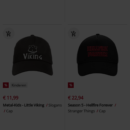
%
Kinderen
%
€ 11,99
€ 22,94
Metal-Kids - Little Viking
Slogans
Season 5 - Hellfire Forever
Cap
Stranger Things
Cap