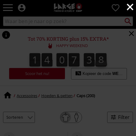
×
Large
0
–
Muziek-,
Packst
Zoek
zoeken
entertainment-,
in
en
catalogus
gaming-
Tot 70% KORTING plus 15% EXTRA*
merch
HAPPY WEEKEND
+
alternatieve
1
4
0
7
3
7
1
4
0
7
3
6
7
4
8
6
kleding
Scoor het nu!
Kopieer de code
WEEKEND
Accessoires
Hoeden & petten
Caps (200)
Filter