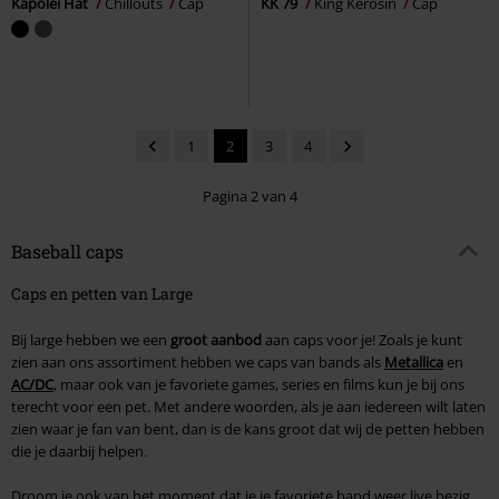
Kapolei Hat
Chillouts
Cap
KK 79
King Kerosin
Cap
1
2
3
4
Pagina 2 van 4
Baseball caps
Caps en petten van Large
Bij large hebben we een
groot aanbod
aan caps voor je! Zoals je kunt
zien aan ons assortiment hebben we caps van bands als
Metallica
en
AC/DC
, maar ook van je favoriete games, series en films kun je bij ons
terecht voor een pet. Met andere woorden, als je aan iedereen wilt laten
zien waar je fan van bent, dan is de kans groot dat wij de petten hebben
die je daarbij helpen.
Droom je ook van het moment dat je je favoriete band weer live bezig