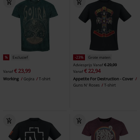
%
Exclusief
-23%
Grote maten
Adviesprijs
Vanaf
€ 29,99
€ 23,99
€ 22,94
Vanaf
Vanaf
Working
Gojira
T-shirt
Appetite For Destruction - Cover
Guns N' Roses
T-shirt