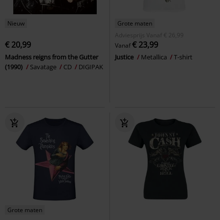
Nieuw
Grote maten
Adviesprijs
Vanaf
€ 26,99
€ 20,99
€ 23,99
Vanaf
Madness reigns from the Gutter
Justice
Metallica
T-shirt
(1990)
Savatage
CD
DIGIPAK
Grote maten