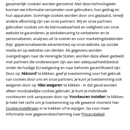
gezamenlijk ‘cookies’ worden genoemd. Met deze technologieën
kunnen we informatie verzamelen over gebruikers, hun gedrag en
Over Large
hun apparaten. Sommige cookies worden door ons geplaatst, terwijl
andere afkomstig zijn van onze partners. Wij en onze partners
gebruiken cookies om de betrouwbaarheid en veiligheid van onze
Partnerprogramma's
website te garanderen, je winkelervaring te verbeteren en te
personaliseren, analyses uit te voeren en voor marketingdoeleinden
Duurzaamheid
(bijv. gepersonaliseerde advertenties) op onze website, op sociale
media en op websites van derden. Als gegevens worden
overgedragen naar de Verenigde Staten, worden deze alleen gedeeld
met partners die onderworpen zijn aan een adequaatheidsbesluit
onder de huidige EU-wetgeving en naar behoren gecertificeerd zijn.
Door op ‘
Akkoord
’ te klikken, geef je toestemming voor het gebruik
van cookies door ons en onze partners. Je kunt je toestemming ook
weigeren door op ‘
Alles weigeren
’ te klikken - in dat geval worden
alleen noodzakelijke cookies gebruikt. Je kunt je individuele
voorkeuren ook aanpassen door op ‘
Voorkeuren instellen
’ te klikken.
Maak deel uit van de community!
Je hebt het recht om je toestemming op elk gewenst moment hier
Cookie-instellingen
in te trekken of te wijzigen. Ga voor meer
informatie over gegevensbescherming naar
Privacybeleid
.