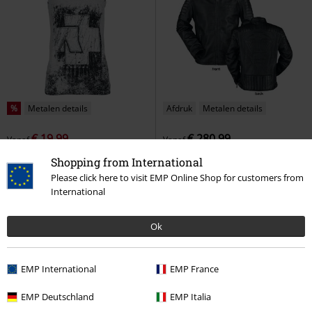
%
Metalen details
Afdruk
Metalen details
€ 19,99
€ 280,99
Vanaf
Vanaf
Amour
Rammstein
Top
Logo
Rammstein
Lederen jas
Shopping from International
Please click here to visit EMP Online Shop for customers from
International
Ok
EMP International
EMP France
EMP Deutschland
EMP Italia