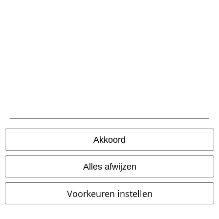
Betaalmethodes
Verzending
Akkoord
PostNL Pickup
Alles afwijzen
large app
Voorkeuren instellen
Download gratis de nieuwe large app en profiteer van alle nieuwe
functies en voordelen!