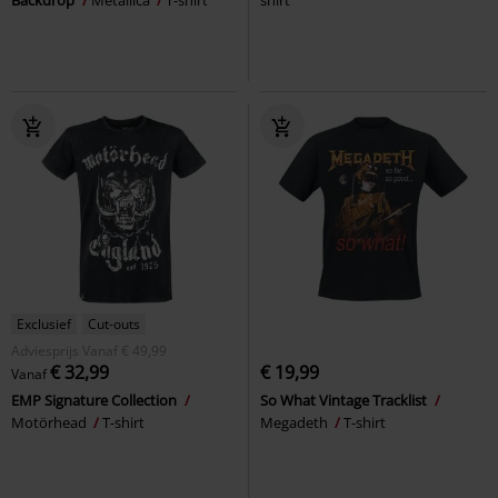
Exclusief
Cut-outs
Adviesprijs
Vanaf
€ 49,99
€ 32,99
€ 19,99
Vanaf
EMP Signature Collection
So What Vintage Tracklist
Motörhead
T-shirt
Megadeth
T-shirt