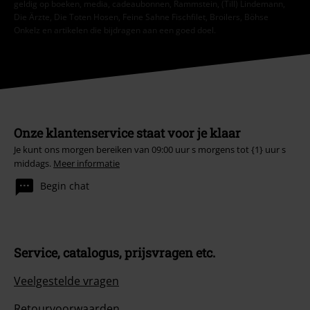
geldig op boeken, media, cadeaubonnen, Rammstein, (Till) Lindemann,
Die Ärzte, Die Toten Hosen, Feine Sahne Fischfilet, Broilers, Böhse
Onkelz en artikelen die bijdragen aan een goed doel.
Onze klantenservice staat voor je klaar
Je kunt ons morgen bereiken van 09:00 uur s morgens tot {1} uur s
middags.
Meer informatie
Begin chat
Service, catalogus, prijsvragen etc.
Veelgestelde vragen
Retourvoorwaarden