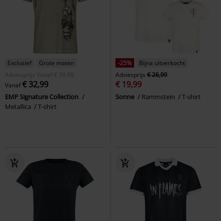
Exclusief
Grote maten
-25%
Bijna uitverkocht
Adviesprijs
Vanaf
€ 39,99
Adviesprijs
€ 26,99
€ 32,99
€ 19,99
Vanaf
EMP Signature Collection
Sonne
Rammstein
T-shirt
Metallica
T-shirt