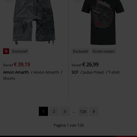
%
Exclusief
Exclusief
Grote maten
€ 39,19
€ 26,99
Vanaf
Vanaf
Amon Amarth
Amon Amarth
SCF
Judas Priest
T-shirt
Shorts
1
2
3
...
126
Pagina 1 van 126