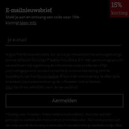
15%
E-mailnieuwsbrief
korting
Meld je aan en ontvang een code voor 15%
korting!
Meer info
Ik geef hierbij toestemming om de Large-nieuwsbrief te ontvangen en ga
ermee akkoord dat Large Popmerchandising B.V. mijn persoonsgegevens
verwerkt om mij regelmatig te informeren over producten. Mijn
persoonsgegevens worden verwerkt in overeenstemming met de
bepalingen van het
Privacybeleid
. Ik kan mijn toestemming te allen tijde
intrekken, bijvoorbeeld door op de ‘afmelden’-link te klikken.
Hier
kan ik me afmelden voor de nieuwsbrief.
Aanmelden
*Geldig voor 4 weken. Alleen online inwisselbaar. Kan niet worden
gebruikt in combinatie met andere promotiecodes. Na het invoeren van
de code wordt de korting automatisch verrekend in je winkelmandje. Niet