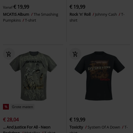
€ 19,99
€ 19,99
Vanaf
MCATIS Album
The Smashing
Rock 'n' Roll
Johnny Cash
T-
Pumpkins
T-shirt
shirt
%
Grote maten
€ 28,04
€ 19,99
... And Justice For All - Neon
Toxicity
System Of A Down
T-
Backdrop
Metallica
T-shirt
shirt