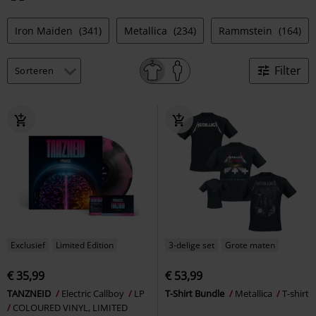
Iron Maiden
(341)
Metallica
(234)
Rammstein
(164)
Filter
Exclusief
Limited Edition
3-delige set
Grote maten
€ 35,99
€ 53,99
TANZNEID
Electric Callboy
LP
T-Shirt Bundle
Metallica
T-shirt
COLOURED VINYL, LIMITED