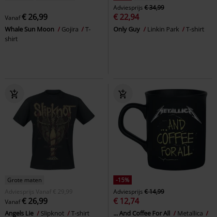
Adviesprijs
€ 34,99
€ 26,99
€ 22,94
Vanaf
Whale Sun Moon
Gojira
T-
Only Guy
Linkin Park
T-shirt
shirt
Grote maten
-15%
Adviesprijs
Vanaf
€ 29,99
Adviesprijs
€ 14,99
€ 26,99
€ 12,74
Vanaf
Angels Lie
Slipknot
T-shirt
... And Coffee For All
Metallica