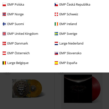
EMP Polska
EMP Česká Republika
EMP Norge
EMP Schweiz
Grote maten
Grote maten
EMP Suomi
EMP Ireland
Adviesprijs
Vanaf
€ 29,99
Adviesprijs
Vanaf
€ 24,99
€ 23,99
€ 23,99
Vanaf
Vanaf
EMP United Kingdom
EMP Sverige
Choo Choo
Electric Callboy
T-
England
Motörhead
T-shirt
shirt
EMP Danmark
Large Nederland
EMP Österreich
EMP Slovensko
Large Belgique
EMP España