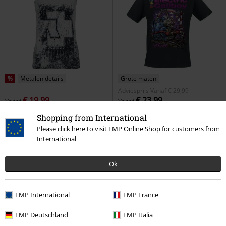
%
Metalen details
Grote maten
Adviesprijs
Vanaf
€ 29,99
€ 19,99
€ 23,99
Vanaf
Vanaf
Amour
Rammstein
Top
Choo Choo
Electric Callboy
T-
Shopping from International
shirt
Please click here to visit EMP Online Shop for customers from
International
Ok
EMP International
EMP France
EMP Deutschland
EMP Italia