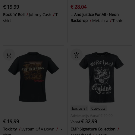
€ 19,99
€ 28,04
Rock 'n' Roll
Johnny Cash
T-
... And Justice For All - Neon
shirt
Backdrop
Metallica
T-shirt
Exclusief
Cut-outs
Adviesprijs
Vanaf
€ 49,99
€ 19,99
€ 32,99
Vanaf
Toxicity
System Of A Down
T-
EMP Signature Collection
shirt
Motörhead
T-shirt