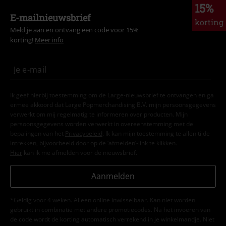
15%
E-mailnieuwsbrief
korting
Meld je aan en ontvang een code voor 15%
korting!
Meer info
Ik geef hierbij toestemming om de Large-nieuwsbrief te ontvangen en ga
ermee akkoord dat Large Popmerchandising B.V. mijn persoonsgegevens
verwerkt om mij regelmatig te informeren over producten. Mijn
persoonsgegevens worden verwerkt in overeenstemming met de
bepalingen van het
Privacybeleid
. Ik kan mijn toestemming te allen tijde
intrekken, bijvoorbeeld door op de ‘afmelden’-link te klikken.
Hier
kan ik me afmelden voor de nieuwsbrief.
Aanmelden
*Geldig voor 4 weken. Alleen online inwisselbaar. Kan niet worden
gebruikt in combinatie met andere promotiecodes. Na het invoeren van
de code wordt de korting automatisch verrekend in je winkelmandje. Niet