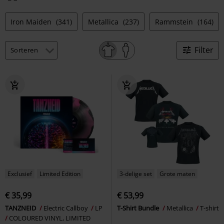
Iron Maiden
(341)
Metallica
(237)
Rammstein
(164)
Filter
Exclusief
Limited Edition
3-delige set
Grote maten
€ 35,99
€ 53,99
TANZNEID
Electric Callboy
LP
T-Shirt Bundle
Metallica
T-shirt
COLOURED VINYL, LIMITED