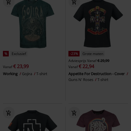
%
Exclusief
-23%
Grote maten
Adviesprijs
Vanaf
€ 29,99
€ 23,99
€ 22,94
Vanaf
Vanaf
Working
Gojira
T-shirt
Appetite For Destruction - Cover
Guns N' Roses
T-shirt