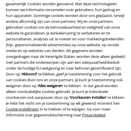
gezamenlijk ‘cookies’ worden genoemd. Met deze technologieën
kunnen we informatie verzamelen over gebruikers, hun gedrag en
Over Large
hun apparaten. Sommige cookies worden door ons geplaatst, terwijl
andere afkomstig zijn van onze partners. Wij en onze partners
gebruiken cookies om de betrouwbaarheid en veiligheid van onze
Partnerprogramma's
website te garanderen, je winkelervaring te verbeteren en te
personaliseren, analyses uit te voeren en voor marketingdoeleinden
Duurzaamheid
(bijv. gepersonaliseerde advertenties) op onze website, op sociale
media en op websites van derden. Als gegevens worden
overgedragen naar de Verenigde Staten, worden deze alleen gedeeld
met partners die onderworpen zijn aan een adequaatheidsbesluit
onder de huidige EU-wetgeving en naar behoren gecertificeerd zijn.
Door op ‘
Akkoord
’ te klikken, geef je toestemming voor het gebruik
van cookies door ons en onze partners. Je kunt je toestemming ook
weigeren door op ‘
Alles weigeren
’ te klikken - in dat geval worden
alleen noodzakelijke cookies gebruikt. Je kunt je individuele
voorkeuren ook aanpassen door op ‘
Voorkeuren instellen
’ te klikken.
Maak deel uit van de community!
Je hebt het recht om je toestemming op elk gewenst moment hier
Cookie-instellingen
in te trekken of te wijzigen. Ga voor meer
informatie over gegevensbescherming naar
Privacybeleid
.