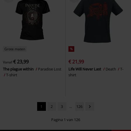
Grote maten
%
€ 23,99
€ 21,99
Vanaf
The plague within
Paradise Lost
Life Will Never Last
Death
T-
T-shirt
shirt
1
2
3
...
126
Pagina 1 van 126