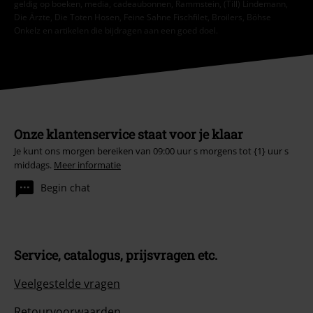
geldig op boeken, media, cadeaubonnen, Rammstein, (Till) Lindemann,
Die Ärzte, Die Toten Hosen, Feine Sahne Fischfilet, Broilers, Böhse
Onkelz en artikelen die bijdragen aan een goed doel.
Onze klantenservice staat voor je klaar
Je kunt ons morgen bereiken van 09:00 uur s morgens tot {1} uur s
middags.
Meer informatie
Begin chat
Service, catalogus, prijsvragen etc.
Veelgestelde vragen
Retourvoorwaarden