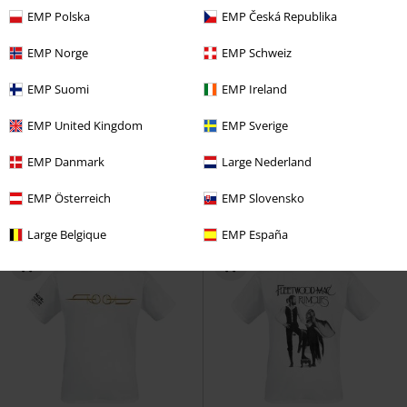
EMP Polska
EMP Česká Republika
EMP Norge
EMP Schweiz
Grote maten
Limited Edition
Nieuw
EMP Suomi
EMP Ireland
Adviesprijs
Vanaf
€ 24,99
€ 23,99
€ 34,99
Vanaf
EMP United Kingdom
EMP Sverige
England
Motörhead
T-shirt
The Wow! Signal
Muse
LP
COLOURED VINYL, LIMITED
EMP Danmark
Large Nederland
EDITION, Standaard
EMP Österreich
EMP Slovensko
Large Belgique
EMP España