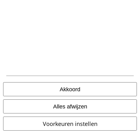
Betaalmethodes
Verzending
Akkoord
PostNL Pickup
Alles afwijzen
large app
Voorkeuren instellen
Download gratis de nieuwe large app en profiteer van alle nieuwe
functies en voordelen!