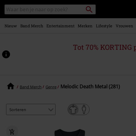
Overslaan
Packstation
Zoek
naar
zoeken
in
hoofdinhoud
catalogus
Nieuw
Band Merch
Entertainment
Merken
Lifestyle
Vrouwen
Tot 70% KORTING 
Melodic Death Metal (281)
Band Merch
Genre