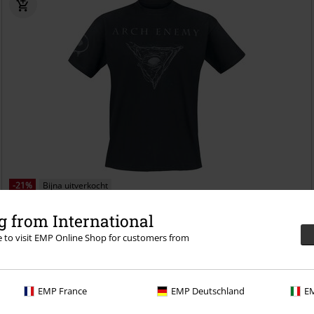
-21%
Bijna uitverkocht
Adviesprijs
€ 27,99
€ 22,09
 from International
Demon Skull
Arch Enemy
T-shirt
re to visit EMP Online Shop for customers from
EMP France
EMP Deutschland
EM