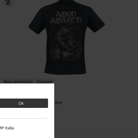
Bijna uitverkocht
Exclusief
€ 26,99
Vanaf
Warrior
Amon Amarth
T-shirt
Ok
P Italia