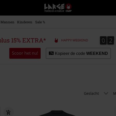
Large
–
Muziek-,
entertainment-,
Mannen
Kinderen
Sale %
en
gaming-
merch
0
2
0
2
plus 15% EXTRA*
HAPPY WEEKEND
+
alternatieve
kleding
Scoor het nu!
Kopieer de code
WEEKEND
Geslacht
M