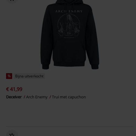
%
Bijna uitverkocht
€ 41,99
Deceiver
Arch Enemy
Trui met capuchon