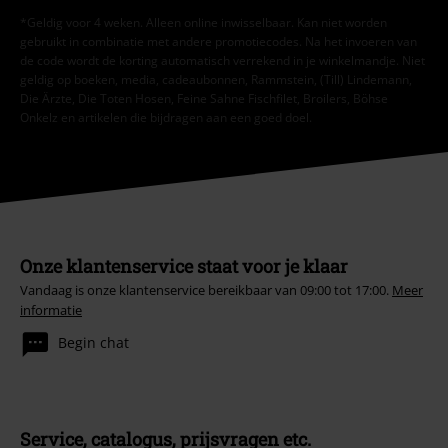
*Geldig voor 4 weken. Alleen online inwisselbaar. Kan niet worden
gebruikt in combinatie met andere promotiecodes. Na het invoeren van
de code wordt de korting automatisch verrekend in je winkelmandje. Niet
geldig op boeken, media, cadeaubonnen, Rammstein, (Till) Lindemann,
Die Ärzte, Die Toten Hosen, Feine Sahne Fischfilet, Broilers, Böhse
Onkelz en artikelen die bijdragen aan een goed doel.
Onze klantenservice staat voor je klaar
Vandaag is onze klantenservice bereikbaar van 09:00 tot 17:00.
Meer
informatie
Begin chat
Service, catalogus, prijsvragen etc.