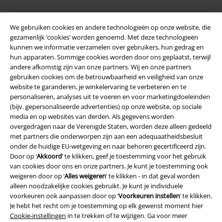
We gebruiken cookies en andere technologieën op onze website, die
gezamenlijk ‘cookies’ worden genoemd. Met deze technologieën
kunnen we informatie verzamelen over gebruikers, hun gedrag en
hun apparaten. Sommige cookies worden door ons geplaatst, terwijl
andere afkomstig zijn van onze partners. Wij en onze partners
Legal
gebruiken cookies om de betrouwbaarheid en veiligheid van onze
website te garanderen, je winkelervaring te verbeteren en te
Algemene Voorwaarden
personaliseren, analyses uit te voeren en voor marketingdoeleinden
(bijv. gepersonaliseerde advertenties) op onze website, op sociale
Bedrijfsgegevens
media en op websites van derden. Als gegevens worden
overgedragen naar de Verenigde Staten, worden deze alleen gedeeld
met partners die onderworpen zijn aan een adequaatheidsbesluit
Privacyverklaring
onder de huidige EU-wetgeving en naar behoren gecertificeerd zijn.
Door op ‘
Akkoord
’ te klikken, geef je toestemming voor het gebruik
Verklaring van conformiteit
van cookies door ons en onze partners. Je kunt je toestemming ook
weigeren door op ‘
Alles weigeren
’ te klikken - in dat geval worden
Informatie over toegankelijkheid
alleen noodzakelijke cookies gebruikt. Je kunt je individuele
voorkeuren ook aanpassen door op ‘
Voorkeuren instellen
’ te klikken.
Cookie-instellingen
Je hebt het recht om je toestemming op elk gewenst moment hier
Cookie-instellingen
in te trekken of te wijzigen. Ga voor meer