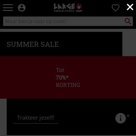
×
Large
0
–
Muziek-,
Packst
Zoek
zoeken
entertainment-,
in
en
catalogus
gaming-
SUMMER SALE
merch
+
alternatieve
kleding
Tot
70%
*
KORTING
*
Trakteer jezelf!