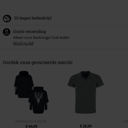
30 dagen bedenktijd
Gratis verzending
Alleen voor Backstage Club-leden
Word nu lid!
Ontdek onze gevarieerde merch!
Adviesprijs
€ 69,99
Ad
€ 26,99
€ 64,99