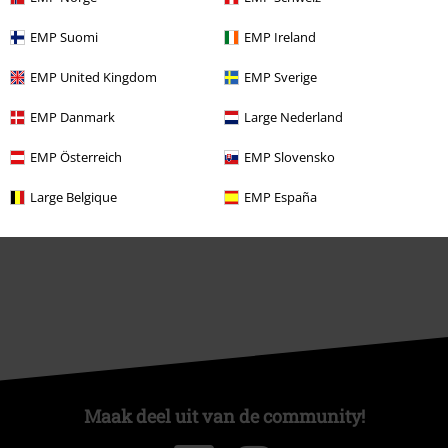
ISIC Studentenkorting
EMP Suomi
EMP Ireland
EMP Backstage Club
EMP United Kingdom
EMP Sverige
EMP Danmark
Large Nederland
Over Large
EMP Österreich
EMP Slovensko
Partnerprogramma's
Large Belgique
EMP España
Duurzaamheid
Maak deel uit van de community!