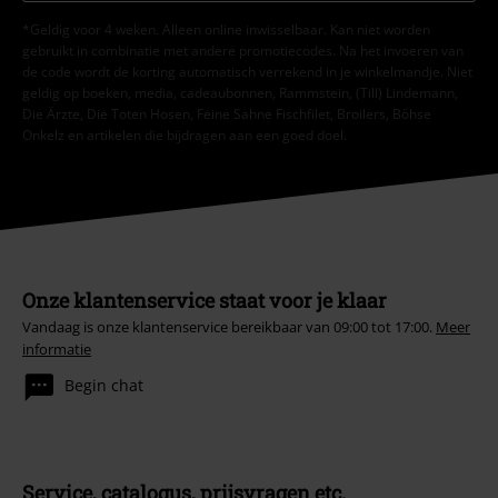
*Geldig voor 4 weken. Alleen online inwisselbaar. Kan niet worden
gebruikt in combinatie met andere promotiecodes. Na het invoeren van
de code wordt de korting automatisch verrekend in je winkelmandje. Niet
geldig op boeken, media, cadeaubonnen, Rammstein, (Till) Lindemann,
Die Ärzte, Die Toten Hosen, Feine Sahne Fischfilet, Broilers, Böhse
Onkelz en artikelen die bijdragen aan een goed doel.
Onze klantenservice staat voor je klaar
Vandaag is onze klantenservice bereikbaar van 09:00 tot 17:00.
Meer
informatie
Begin chat
Service, catalogus, prijsvragen etc.