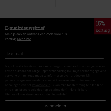
15%
E-mailnieuwsbrief
korting
Meld je aan en ontvang een code voor 15%
korting!
Meer info
Ik geef hierbij toestemming om de Large-nieuwsbrief te ontvangen en ga
ermee akkoord dat Large Popmerchandising B.V. mijn persoonsgegevens
verwerkt om mij regelmatig te informeren over producten. Mijn
persoonsgegevens worden verwerkt in overeenstemming met de
bepalingen van het
Privacybeleid
. Ik kan mijn toestemming te allen tijde
intrekken, bijvoorbeeld door op de ‘afmelden’-link te klikken.
Hier
kan ik me afmelden voor de nieuwsbrief.
Aanmelden