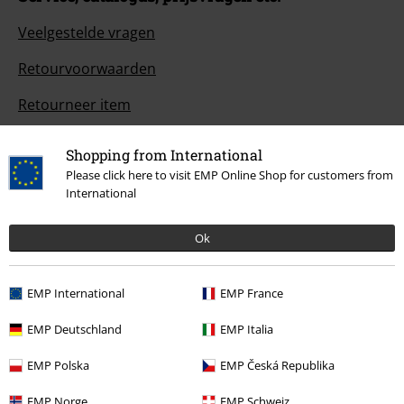
Veelgestelde vragen
Retourvoorwaarden
Retourneer item
Algemene maat info
Shopping from International
Annuleer mijn BSC-lidmaatschap
Please click here to visit EMP Online Shop for customers from
International
Betaalmethodes
Ok
Overige acties
EMP International
EMP France
EMP Deutschland
EMP Italia
Prijsvragen
EMP Polska
EMP Česká Republika
Large Cadeaubonnen
EMP Norge
EMP Schweiz