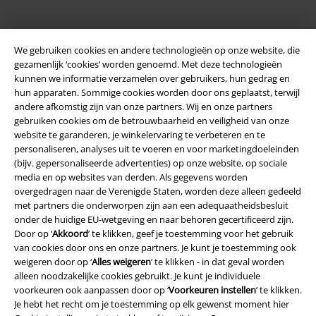
We gebruiken cookies en andere technologieën op onze website, die
gezamenlijk ‘cookies’ worden genoemd. Met deze technologieën
kunnen we informatie verzamelen over gebruikers, hun gedrag en
hun apparaten. Sommige cookies worden door ons geplaatst, terwijl
andere afkomstig zijn van onze partners. Wij en onze partners
Legal
gebruiken cookies om de betrouwbaarheid en veiligheid van onze
website te garanderen, je winkelervaring te verbeteren en te
Algemene Voorwaarden
personaliseren, analyses uit te voeren en voor marketingdoeleinden
(bijv. gepersonaliseerde advertenties) op onze website, op sociale
Bedrijfsgegevens
media en op websites van derden. Als gegevens worden
overgedragen naar de Verenigde Staten, worden deze alleen gedeeld
Privacyverklaring
met partners die onderworpen zijn aan een adequaatheidsbesluit
onder de huidige EU-wetgeving en naar behoren gecertificeerd zijn.
Verklaring van conformiteit
Door op ‘
Akkoord
’ te klikken, geef je toestemming voor het gebruik
van cookies door ons en onze partners. Je kunt je toestemming ook
weigeren door op ‘
Alles weigeren
’ te klikken - in dat geval worden
Informatie over toegankelijkheid
alleen noodzakelijke cookies gebruikt. Je kunt je individuele
voorkeuren ook aanpassen door op ‘
Voorkeuren instellen
’ te klikken.
Cookie-instellingen
Je hebt het recht om je toestemming op elk gewenst moment hier