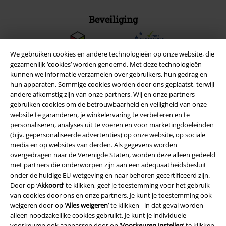
Beveiliging
We gebruiken cookies en andere technologieën op onze website, die
gezamenlijk ‘cookies’ worden genoemd. Met deze technologieën
kunnen we informatie verzamelen over gebruikers, hun gedrag en
hun apparaten. Sommige cookies worden door ons geplaatst, terwijl
andere afkomstig zijn van onze partners. Wij en onze partners
gebruiken cookies om de betrouwbaarheid en veiligheid van onze
website te garanderen, je winkelervaring te verbeteren en te
personaliseren, analyses uit te voeren en voor marketingdoeleinden
(bijv. gepersonaliseerde advertenties) op onze website, op sociale
media en op websites van derden. Als gegevens worden
overgedragen naar de Verenigde Staten, worden deze alleen gedeeld
met partners die onderworpen zijn aan een adequaatheidsbesluit
Legal
onder de huidige EU-wetgeving en naar behoren gecertificeerd zijn.
Algemene Voorwaarden
Door op ‘
Akkoord
’ te klikken, geef je toestemming voor het gebruik
van cookies door ons en onze partners. Je kunt je toestemming ook
weigeren door op ‘
Alles weigeren
’ te klikken - in dat geval worden
Bedrijfsgegevens
alleen noodzakelijke cookies gebruikt. Je kunt je individuele
voorkeuren ook aanpassen door op ‘
Voorkeuren instellen
’ te klikken.