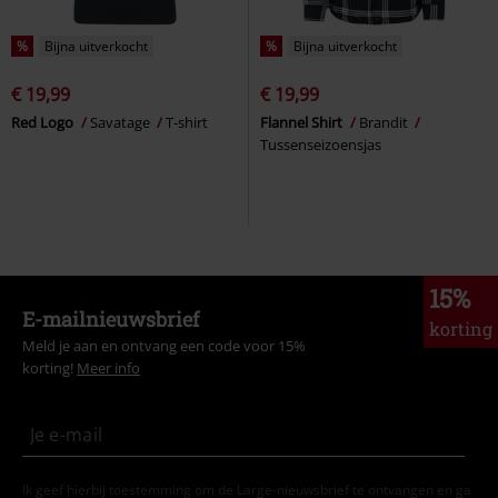
%
Bijna uitverkocht
%
Bijna uitverkocht
€ 19,99
€ 19,99
Red Logo
Savatage
T-shirt
Flannel Shirt
Brandit
Tussenseizoensjas
15%
E-mailnieuwsbrief
korting
Meld je aan en ontvang een code voor 15%
korting!
Meer info
Ik geef hierbij toestemming om de Large-nieuwsbrief te ontvangen en ga