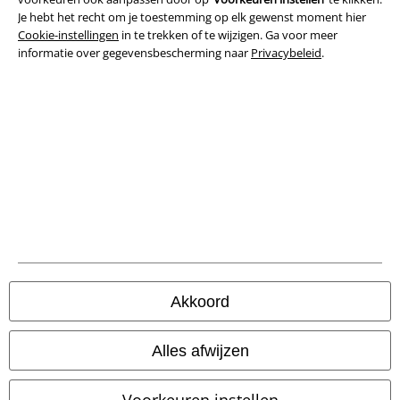
Privacyverklaring
Je hebt het recht om je toestemming op elk gewenst moment hier
Cookie-instellingen
in te trekken of te wijzigen. Ga voor meer
Verklaring van conformiteit
informatie over gegevensbescherming naar
Privacybeleid
.
Informatie over toegankelijkheid
Cookie-instellingen
Annuleer bestelling
Alle prijzen incl.
wettelijke BTW
© 1986-2026 Large Popmerchandising B.V.
Akkoord
Onze online shops
Alles afwijzen
EMP International
Voorkeuren instellen
EMP France