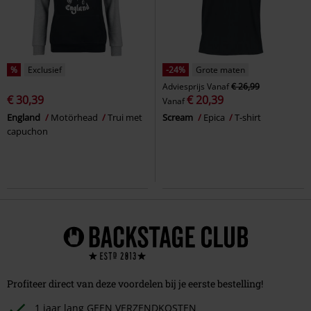
%
Exclusief
-24%
Grote maten
Adviesprijs
Vanaf
€ 26,99
€ 30,39
€ 20,39
Vanaf
England
Motörhead
Trui met
Scream
Epica
T-shirt
capuchon
Profiteer direct van deze voordelen bij je eerste bestelling!
1 jaar lang GEEN VERZENDKOSTEN