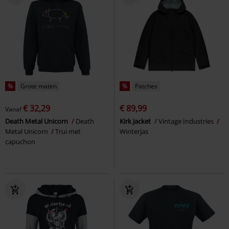
%
Grote maten
%
Patches
€ 32,29
€ 89,99
Vanaf
Death Metal Unicorn
Death
Kirk Jacket
Vintage Industries
Metal Unicorn
Trui met
Winterjas
capuchon