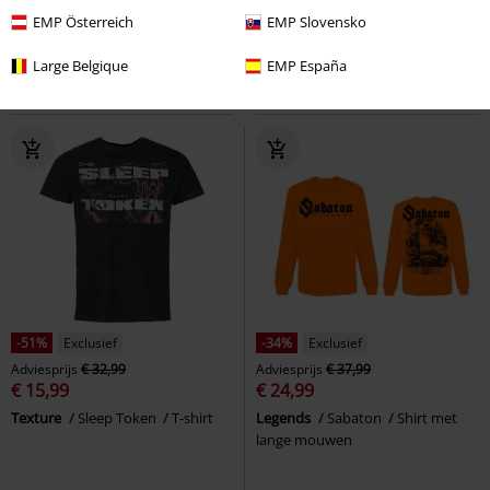
I am Groot
Guardians Of The
Hoodie in black and grey
RED by
EMP Österreich
EMP Slovensko
Galaxy
Vest met capuchon
EMP
Vest met capuchon
Large Belgique
EMP España
-51%
Exclusief
-34%
Exclusief
Adviesprijs
€ 32,99
Adviesprijs
€ 37,99
€ 15,99
€ 24,99
Texture
Sleep Token
T-shirt
Legends
Sabaton
Shirt met
lange mouwen