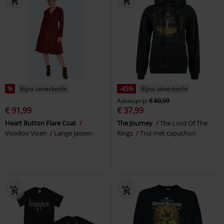
%
Bijna uitverkocht
-45%
Bijna uitverkocht
Adviesprijs
€ 69,99
€ 91,99
€ 37,99
Heart Button Flare Coat
The Journey
The Lord Of The
Voodoo Vixen
Lange jassen
Rings
Trui met capuchon