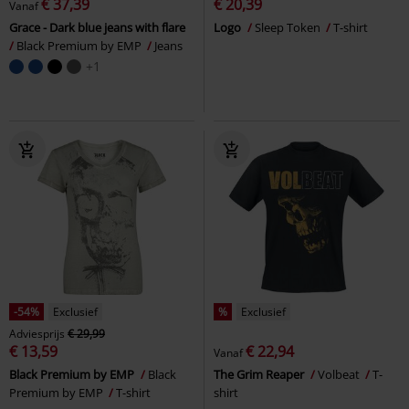
€ 37,39
€ 20,39
Vanaf
Grace - Dark blue jeans with flare
Logo
Sleep Token
T-shirt
Black Premium by EMP
Jeans
+1
-54%
Exclusief
%
Exclusief
Adviesprijs
€ 29,99
€ 13,59
€ 22,94
Vanaf
Black Premium by EMP
Black
The Grim Reaper
Volbeat
T-
Premium by EMP
T-shirt
shirt