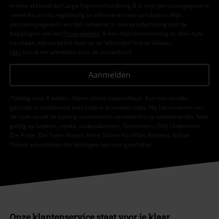
ermee akkoord dat Large Popmerchandising B.V. mijn persoonsgegevens
verwerkt om mij regelmatig te informeren over producten. Mijn
persoonsgegevens worden verwerkt in overeenstemming met de
bepalingen van het
Privacybeleid
. Ik kan mijn toestemming te allen tijde
intrekken, bijvoorbeeld door op de ‘afmelden’-link te klikken.
Hier
kan ik me afmelden voor de nieuwsbrief.
Aanmelden
*Geldig voor 4 weken. Alleen online inwisselbaar. Kan niet worden
gebruikt in combinatie met andere promotiecodes. Na het invoeren van
de code wordt de korting automatisch verrekend in je winkelmandje. Niet
geldig op boeken, media, cadeaubonnen, Rammstein, (Till) Lindemann,
Die Ärzte, Die Toten Hosen, Feine Sahne Fischfilet, Broilers, Böhse
Onkelz en artikelen die bijdragen aan een goed doel.
Onze klantenservice staat voor je klaar