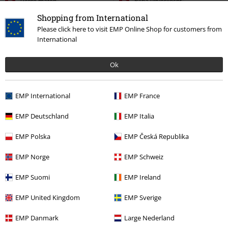
%
Grote maten
%
Bijna uitverkocht
Shopping from International
€ 47,99
€ 215,99
Vanaf
Please click here to visit EMP Online Shop for customers from
Amplified Collection - Serve The
1460 LTT FL - Black Milled Nappa &
International
Serpents
Nirvana
Trui met
Black Wanama & Black Milo Fur
capuchon
(Dh-A012)
Dr. Martens
Laars
Ok
EMP International
EMP France
EMP Deutschland
EMP Italia
EMP Polska
EMP Česká Republika
EMP Norge
EMP Schweiz
EMP Suomi
EMP Ireland
%
Exclusief
-52%
Exclusief
EMP United Kingdom
EMP Sverige
Adviesprijs
€ 69,99
€ 51,99
€ 32,99
Vanaf
EMP Danmark
Large Nederland