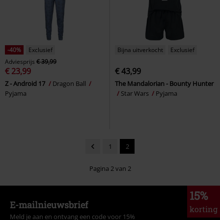
-40%
Exclusief
Bijna uitverkocht
Exclusief
Adviesprijs
€ 39,99
€ 23,99
€ 43,99
Z - Android 17
Dragon Ball
The Mandalorian - Bounty Hunter
Pyjama
Star Wars
Pyjama
1
2
Pagina 2 van 2
15%
E-mailnieuwsbrief
korting
Meld je aan en ontvang een code voor 15%