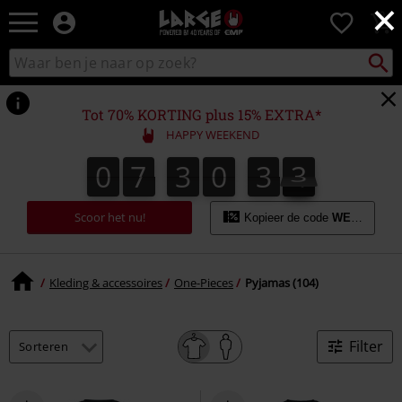
×
Large
0
–
Muziek-,
Packst
Zoek
zoeken
entertainment-,
in
en
catalogus
gaming-
Tot 70% KORTING plus 15% EXTRA*
merch
HAPPY WEEKEND
+
alternatieve
0
7
3
0
3
3
0
7
3
0
3
2
4
2
3
kleding
Scoor het nu!
Kopieer de code
WEEKEND
Kleding & accessoires
One-Pieces
Pyjamas (104)
Filter