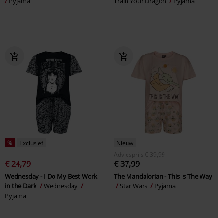
Pyjama
Train Your Dragon
Pyjama
%
Exclusief
Nieuw
Adviesprijs
€ 39,99
€ 24,79
€ 37,99
Wednesday - I Do My Best Work
The Mandalorian - This Is The Way
in the Dark
Wednesday
Star Wars
Pyjama
Pyjama