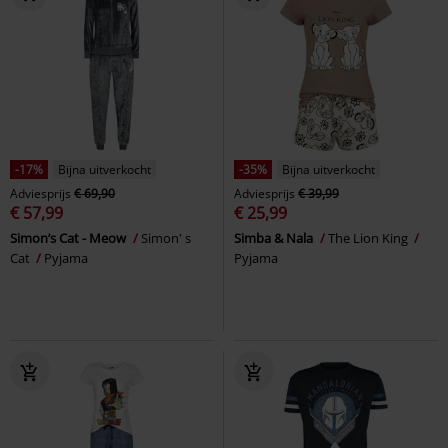
-17%
Bijna uitverkocht
-35%
Bijna uitverkocht
Adviesprijs
€ 69,90
Adviesprijs
€ 39,99
€ 57,99
€ 25,99
Simon’s Cat - Meow
Simon' s
Simba & Nala
The Lion King
Cat
Pyjama
Pyjama