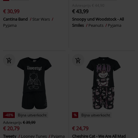
Adviesprijs
€ 44,90
€ 30,99
€ 43,99
Cantina Band
Star Wars
Snoopy und Woodstock - All
Pyjama
Smiles
Peanuts
Pyjama
-48%
Bijna uitverkocht
%
Bijna uitverkocht
Adviesprijs
€ 39,99
€ 20,79
€ 24,79
Tweety
Looney Tunes
Pyjama
Cheshire Cat - We Are All Mad