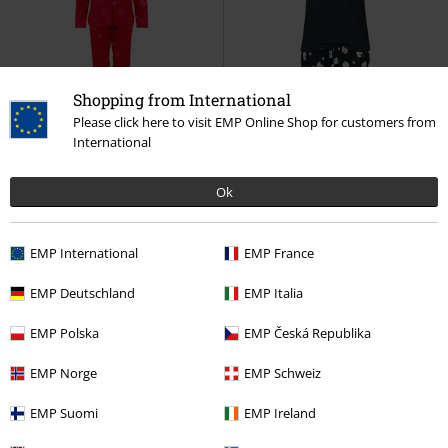
Shopping from International
Please click here to visit EMP Online Shop for customers from
Bijna uitverkocht
Grote maten
-22%
Exclusief
International
Adviesprijs
€ 39,99
€ 80,99
€ 30,99
Ok
Eins Für Dich
Rammstein
Cookie Monster
Sesame Street
Pyjama
Pyjama
EMP International
EMP France
EMP Deutschland
EMP Italia
EMP Polska
EMP Česká Republika
EMP Norge
EMP Schweiz
EMP Suomi
EMP Ireland