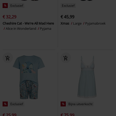
%
Exclusief
Exclusief
€ 32,29
€ 45,99
Cheshire Cat - We're All Mad Here
Xmas
Large
Pyjamabroek
Alice in Wonderland
Pyjama
%
Exclusief
%
Bijna uitverkocht
€ 25,99
€ 75,99