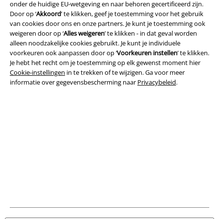
onder de huidige EU-wetgeving en naar behoren gecertificeerd zijn.
Legal
Door op ‘
Akkoord
’ te klikken, geef je toestemming voor het gebruik
Algemene Voorwaarden
van cookies door ons en onze partners. Je kunt je toestemming ook
weigeren door op ‘
Alles weigeren
’ te klikken - in dat geval worden
alleen noodzakelijke cookies gebruikt. Je kunt je individuele
Bedrijfsgegevens
voorkeuren ook aanpassen door op ‘
Voorkeuren instellen
’ te klikken.
Je hebt het recht om je toestemming op elk gewenst moment hier
Privacyverklaring
Cookie-instellingen
in te trekken of te wijzigen. Ga voor meer
informatie over gegevensbescherming naar
Privacybeleid
.
Verklaring van conformiteit
Informatie over toegankelijkheid
Cookie-instellingen
Annuleer bestelling
Alle prijzen incl.
wettelijke BTW
© 1986-2026 Large Popmerchandising B.V.