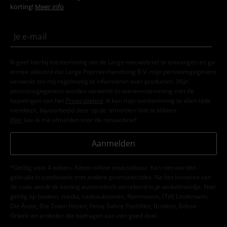
korting!
Meer info
Ik geef hierbij toestemming om de Large-nieuwsbrief te ontvangen en ga
ermee akkoord dat Large Popmerchandising B.V. mijn persoonsgegevens
verwerkt om mij regelmatig te informeren over producten. Mijn
persoonsgegevens worden verwerkt in overeenstemming met de
bepalingen van het
Privacybeleid
. Ik kan mijn toestemming te allen tijde
intrekken, bijvoorbeeld door op de ‘afmelden’-link te klikken.
Hier
kan ik me afmelden voor de nieuwsbrief.
Aanmelden
*Geldig voor 4 weken. Alleen online inwisselbaar. Kan niet worden
gebruikt in combinatie met andere promotiecodes. Na het invoeren van
de code wordt de korting automatisch verrekend in je winkelmandje. Niet
geldig op boeken, media, cadeaubonnen, Rammstein, (Till) Lindemann,
Die Ärzte, Die Toten Hosen, Feine Sahne Fischfilet, Broilers, Böhse
Onkelz en artikelen die bijdragen aan een goed doel.