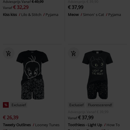
Adviesprijs
Vanaf
€ 49,99
Adviesprijs
€ 39,90
€ 32,29
€ 37,99
Vanaf
Kiss kiss
Lilo & Stitch
Pyjama
Meow
Simon' s Cat
Pyjama
%
Exclusief
Exclusief
Fluorescerend!
Adviesprijs
Vanaf
€ 39,99
€ 26,39
€ 37,99
Vanaf
Tweety Outlines
Looney Tunes
Toothless - Light Up
How To