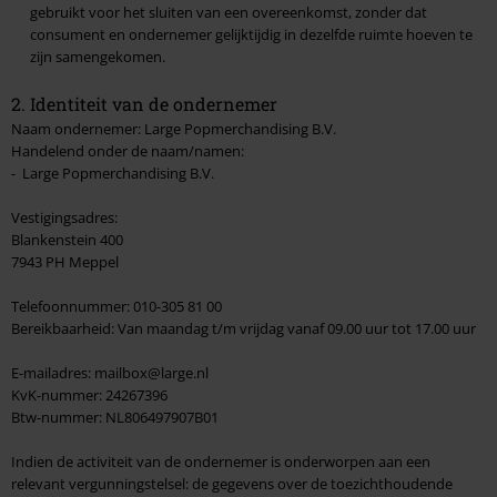
gebruikt voor het sluiten van een overeenkomst, zonder dat
3. Herroepingsrecht
consument en ondernemer gelijktijdig in dezelfde ruimte hoeven te
zijn samengekomen.
4. Klachtenafhandeling
2. Identiteit van de ondernemer
5. Maximale hoeveelheid
Naam ondernemer: Large Popmerchandising B.V.
Handelend onder de naam/namen:
Terug naar boven
- Large Popmerchandising B.V.
Vestigingsadres:
Blankenstein 400
7943 PH Meppel
Telefoonnummer: 010-305 81 00
Bereikbaarheid: Van maandag t/m vrijdag vanaf 09.00 uur tot 17.00 uur
E-mailadres: mailbox@large.nl
KvK-nummer: 24267396
Btw-nummer: NL806497907B01
Indien de activiteit van de ondernemer is onderworpen aan een
relevant vergunningstelsel: de gegevens over de toezichthoudende