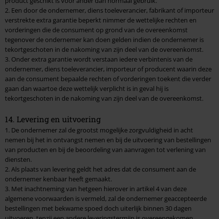
product geschikt is voor ander dan normaal gebruik.
2. Een door de ondernemer, diens toeleverancier, fabrikant of importeur
verstrekte extra garantie beperkt nimmer de wettelijke rechten en
vorderingen die de consument op grond van de overeenkomst
tegenover de ondernemer kan doen gelden indien de ondernemer is
tekortgeschoten in de nakoming van zijn deel van de overeenkomst.
3. Onder extra garantie wordt verstaan iedere verbintenis van de
ondernemer, diens toeleverancier, importeur of producent waarin deze
aan de consument bepaalde rechten of vorderingen toekent die verder
gaan dan waartoe deze wettelijk verplicht is in geval hij is
tekortgeschoten in de nakoming van zijn deel van de overeenkomst.
14. Levering en uitvoering
1. De ondernemer zal de grootst mogelijke zorgvuldigheid in acht
nemen bij het in ontvangst nemen en bij de uitvoering van bestellingen
van producten en bij de beoordeling van aanvragen tot verlening van
diensten.
2. Als plaats van levering geldt het adres dat de consument aan de
ondernemer kenbaar heeft gemaakt.
3. Met inachtneming van hetgeen hierover in artikel 4 van deze
algemene voorwaarden is vermeld, zal de ondernemer geaccepteerde
bestellingen met bekwame spoed doch uiterlijk binnen 30 dagen
uitvoeren, tenzij een andere leveringstermijn is overeengekomen.