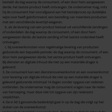
besteld: de dag waarop de consument, of een door hem aangewezen
derde, het laatste product heeft ontvangen. De ondernemer mag, mits
hij de consument hier voorafgaand aan het bestelproces op duidelijke
wijze over heeft geïnformeerd, een bestelling van meerdere producten
met een verschillende levertijd weigeren.
b. als de levering van een product bestaat uit verschillende zendingen
of onderdelen: de dag waarop de consument, of een door hem
aangewezen derde, de laatste zending of het laatste onderdeel heeft
ontvangen;
c. bij overeenkomsten voor regelmatige levering van producten
gedurende een bepaalde periode: de dag waarop de consument, of een
door hem aangewezen derde, het eerste product heeft ontvangen.
Bij diensten en digitale inhoud die niet op een materiële drager is
geleverd:
3. De consument kan een dienstenovereenkomst en een overeenkomst
voor levering van digitale inhoud die niet op een materiële drager is
geleverd gedurende minimaal 14 dagen zonder opgave van redenen
ontbinden. De ondernemer mag de consument vragen naar de reden
van herroeping, maar deze niet tot opgave van zijn reden(en)
verplichten.
4. De in lid 3 genoemde bedenktijd gaat in op de dag die volgt op het
sluiten van de overeenkomst.
Verlengde bedenktijd voor producten, diensten en digitale inhoud die