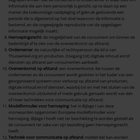
informatie die aan hem persoonlijk is gericht, op te slaan op een
14. Levering en uitvoering
manier die toekomstige raadpleging of gebruik gedurende een
periode die is afgestemd op het doel waarvoor de informatie is
15. Duurtransacties: duur, opzegging en verlenging
bestemd, en die ongewijzigde reproductie van de opgeslagen
informatie mogelijk maakt;
16. Betaling
Herroepingsrecht
: de mogelijkheid van de consument om binnen de
bedenktijd af te zien van de overeenkomst op afstand;
17. Klachtenregeling
Ondernemer
: de natuurlijke of rechtspersoon die lid is van
Thuiswinkel.org en producten, (toegang tot) digitale inhoud en/of
18. Meldings- en herstelprocedure
diensten op afstand aan consumenten aanbiedt;
Overeenkomst op afstand
: een overeenkomst die tussen de
19. Geschillen
ondernemer en de consument wordt gesloten in het kader van een
georganiseerd systeem voor verkoop op afstand van producten,
20. Branchegarantie
digitale inhoud en/of diensten, waarbij tot en met het sluiten van de
overeenkomst uitsluitend of mede gebruik gemaakt wordt van één
21. Aanvullende of afwijkende bepalingen
of meer technieken voor communicatie op afstand;
Modelformulier voor herroeping
: het in Bijlage I van deze
22. Wijziging van de Algemene Voorwaarden Thuiswinkel
voorwaarden opgenomen Europese modelformulier voor
herroeping. Bijlage I hoeft niet ter beschikking te worden gesteld als
1. Bestelproces
de consument ter zake van zijn bestelling geen herroepingsrecht
heeft;
2. Internationale klantenservice
Techniek voor communicatie op afstand
: middel dat kan worden