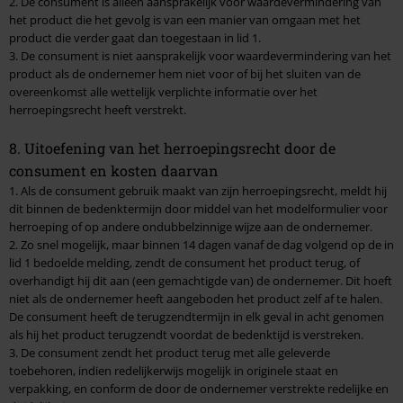
2. De consument is alleen aansprakelijk voor waardevermindering van
het product die het gevolg is van een manier van omgaan met het
product die verder gaat dan toegestaan in lid 1.
3. De consument is niet aansprakelijk voor waardevermindering van het
product als de ondernemer hem niet voor of bij het sluiten van de
overeenkomst alle wettelijk verplichte informatie over het
herroepingsrecht heeft verstrekt.
8. Uitoefening van het herroepingsrecht door de
consument en kosten daarvan
1. Als de consument gebruik maakt van zijn herroepingsrecht, meldt hij
dit binnen de bedenktermijn door middel van het modelformulier voor
herroeping of op andere ondubbelzinnige wijze aan de ondernemer.
2. Zo snel mogelijk, maar binnen 14 dagen vanaf de dag volgend op de in
lid 1 bedoelde melding, zendt de consument het product terug, of
overhandigt hij dit aan (een gemachtigde van) de ondernemer. Dit hoeft
niet als de ondernemer heeft aangeboden het product zelf af te halen.
De consument heeft de terugzendtermijn in elk geval in acht genomen
als hij het product terugzendt voordat de bedenktijd is verstreken.
3. De consument zendt het product terug met alle geleverde
toebehoren, indien redelijkerwijs mogelijk in originele staat en
verpakking, en conform de door de ondernemer verstrekte redelijke en