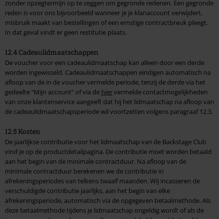
zonder opzegtermijn op te zeggen om gegronde redenen. Een gegronde
reden is voor ons bijvoorbeeld wanneer je je klanaccount verwijdert,
misbruik maakt van bestellingen of een ernstige contractbreuk pleegt.
In dat geval vindt er geen restitutie plaats.
12.4 Cadeaulidmaatschappen
De voucher voor een cadeaulidmaatschap kan alleen door een derde
worden ingewisseld. Cadeaulidmaatschappen eindigen automatisch na
afloop van de in de voucher vermelde periode, tenzij de derde via het
gedeelte "Mijn account" of via de
hier
vermelde contactmogelijkheden
van onze klantenservice aangeeft dat hij het lidmaatschap na afloop van
de cadeaulidmaatschapsperiode wil voortzetten volgens paragraaf 12.3.
12.5 Kosten
De jaarlijkse contributie voor het lidmaatschap van de Backstage Club
vind je op de productdetailpagina. De contributie moet worden betaald
aan het begin van de minimale contractduur. Na afloop van de
minimale contractduur berekenen we de contributie in
afrekeningsperiodes van telkens twaalf maanden. Wij incasseren de
verschuldigde contributie jaarlijks, aan het begin van elke
afrekeningsperiode, automatisch via de opgegeven betaalmethode. Als
deze betaalmethode tijdens je lidmaatschap ongeldig wordt of als de