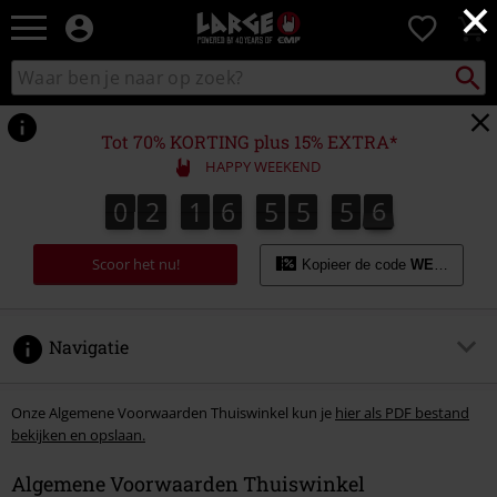
×
Large
0
–
Muziek-,
Packst
Zoek
zoeken
entertainment-,
in
en
catalogus
gaming-
Tot 70% KORTING plus 15% EXTRA*
merch
HAPPY WEEKEND
+
alternatieve
0
2
1
6
5
5
5
6
5
0
2
1
6
5
5
5
5
5
5
5
5
7
6
kleding
Scoor het nu!
Kopieer de code
WEEKEND
Navigatie
1. Definities
Onze Algemene Voorwaarden Thuiswinkel kun je
hier als PDF bestand
bekijken en opslaan.
2. Identiteit van de ondernemer
Algemene Voorwaarden Thuiswinkel
3. Toepasselijkheid