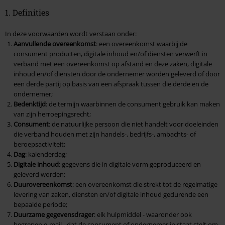
1. Definities
4. Het aanbod
In deze voorwaarden wordt verstaan onder:
5. De overeenkomst
Aanvullende overeenkomst
: een overeenkomst waarbij de
consument producten, digitale inhoud en/of diensten verwerft in
6. Herroepingsrecht
verband met een overeenkomst op afstand en deze zaken, digitale
inhoud en/of diensten door de ondernemer worden geleverd of door
7. Verplichtingen van de consument tijdens de bedenktijd
een derde partij op basis van een afspraak tussen die derde en de
ondernemer;
8. Uitoefening van het herroepingsrecht door de consument en
Bedenktijd
: de termijn waarbinnen de consument gebruik kan maken
kosten daarvan
van zijn herroepingsrecht;
Consument
: de natuurlijke persoon die niet handelt voor doeleinden
9. Verplichtingen van de ondernemer bij herroeping
die verband houden met zijn handels-, bedrijfs-, ambachts- of
beroepsactiviteit;
10. Uitsluiting herroepingsrecht
Dag
: kalenderdag;
Digitale inhoud
: gegevens die in digitale vorm geproduceerd en
geleverd worden;
11. De prijs
Duurovereenkomst
: een overeenkomst die strekt tot de regelmatige
levering van zaken, diensten en/of digitale inhoud gedurende een
12. Backstage Club
bepaalde periode;
Duurzame gegevensdrager
: elk hulpmiddel - waaronder ook
13. Nakoming overeenkomst en extra garantie
begrepen e-mail - dat de consument of ondernemer in staat stelt om