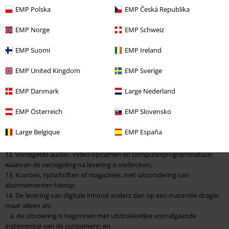
7. Volgens specificaties van de consument vervaardigde producten, die
EMP Polska
EMP Česká Republika
niet geprefabriceerd zijn en die worden vervaardigd op basis van een
individuele keuze of beslissing van de consument, of die duidelijk voor
EMP Norge
EMP Schweiz
een specifieke persoon bestemd zijn;
8. Producten die snel bederven of een beperkte houdbaarheid hebben;
EMP Suomi
EMP Ireland
9. Verzegelde producten die om redenen van gezondheidsbescherming
of hygiëne niet geschikt zijn om te worden teruggezonden en waarvan
EMP United Kingdom
EMP Sverige
de verzegeling na levering is verbroken;
10. Producten die na levering door hun aard onherroepelijk vermengd
EMP Danmark
Large Nederland
zijn met andere producten;
11. Alcoholische dranken waarvan de prijs is overeengekomen bij het
EMP Österreich
EMP Slovensko
sluiten van de overeenkomst, maar waarvan de levering slechts kan
plaatsvinden na 30 dagen, en waarvan de werkelijke waarde afhankelijk
Large Belgique
EMP España
is van schommelingen van de markt waarop de ondernemer geen
invloed heeft;
12. Verzegelde audio-, video-opnamen en computerprogrammatuur,
waarvan de verzegeling na levering is verbroken;
13. Kranten, tijdschriften of magazines, met uitzondering van
abonnementen hierop;
14. De levering van digitale inhoud anders dan op een materiële drager,
maar alleen als:
a. de uitvoering is begonnen met uitdrukkelijke voorafgaande
instemming van de consument; en