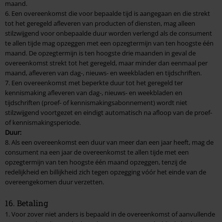
maand.
6. Een overeenkomst die voor bepaalde tijd is aangegaan en die strekt
tot het geregeld afleveren van producten of diensten, mag alleen
stilzwijgend voor onbepaalde duur worden verlengd als de consument
te allen tijde mag opzeggen met een opzegtermijn van ten hoogste één
maand. De opzegtermijn is ten hoogste drie maanden in geval de
overeenkomst strekt tot het geregeld, maar minder dan eenmaal per
maand, afleveren van dag-, nieuws- en weekbladen en tijdschriften.
7. Een overeenkomst met beperkte duur tot het geregeld ter
kennismaking afleveren van dag-, nieuws- en weekbladen en
tijdschriften (proef- of kennismakingsabonnement) wordt niet
stilzwijgend voortgezet en eindigt automatisch na afloop van de proef-
of kennismakingsperiode.
Duur:
8. Als een overeenkomst een duur van meer dan een jaar heeft, mag de
consument na een jaar de overeenkomst te allen tijde met een
opzegtermijn van ten hoogste één maand opzeggen, tenzij de
redelijkheid en billijkheid zich tegen opzegging vóór het einde van de
overeengekomen duur verzetten.
16. Betaling
1. Voor zover niet anders is bepaald in de overeenkomst of aanvullende