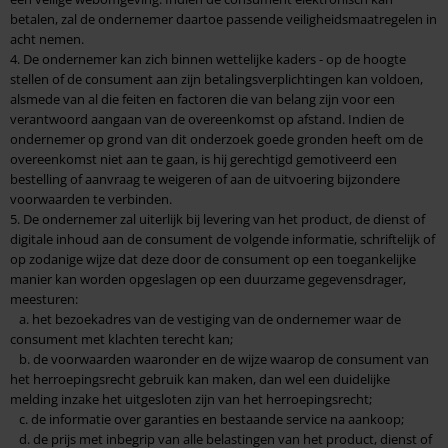
betalen, zal de ondernemer daartoe passende veiligheidsmaatregelen in
acht nemen.
4. De ondernemer kan zich binnen wettelijke kaders - op de hoogte
stellen of de consument aan zijn betalingsverplichtingen kan voldoen,
alsmede van al die feiten en factoren die van belang zijn voor een
verantwoord aangaan van de overeenkomst op afstand. Indien de
ondernemer op grond van dit onderzoek goede gronden heeft om de
overeenkomst niet aan te gaan, is hij gerechtigd gemotiveerd een
bestelling of aanvraag te weigeren of aan de uitvoering bijzondere
voorwaarden te verbinden.
5. De ondernemer zal uiterlijk bij levering van het product, de dienst of
digitale inhoud aan de consument de volgende informatie, schriftelijk of
op zodanige wijze dat deze door de consument op een toegankelijke
manier kan worden opgeslagen op een duurzame gegevensdrager,
meesturen:
a. het bezoekadres van de vestiging van de ondernemer waar de
consument met klachten terecht kan;
b. de voorwaarden waaronder en de wijze waarop de consument van
het herroepingsrecht gebruik kan maken, dan wel een duidelijke
melding inzake het uitgesloten zijn van het herroepingsrecht;
c. de informatie over garanties en bestaande service na aankoop;
d. de prijs met inbegrip van alle belastingen van het product, dienst of