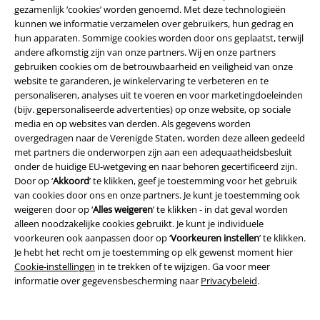
gezamenlijk ‘cookies’ worden genoemd. Met deze technologieën
openstaande bedragen tot € 2.500,=; 10% over de daaropvolgende €
kunnen we informatie verzamelen over gebruikers, hun gedrag en
2.500,= en 5% over de volgende € 5.000,= met een minimum van € 40,=.
hun apparaten. Sommige cookies worden door ons geplaatst, terwijl
De ondernemer kan ten voordele van de consument afwijken van
andere afkomstig zijn van onze partners. Wij en onze partners
genoemde bedragen en percentages.
gebruiken cookies om de betrouwbaarheid en veiligheid van onze
5. In het geval van aankoop op rekening, via automatische incasso of via
website te garanderen, je winkelervaring te verbeteren en te
directe overschrijving, dragen wij de aanvraag over aan Klarna Bank AB
personaliseren, analyses uit te voeren en voor marketingdoeleinden
(publ), Sveavägen 46, 111 34 Stockholm, Zweden. De betaling wordt
(bijv. gepersonaliseerde advertenties) op onze website, op sociale
gedaan aan Klarna. Betaling per factuur vereist een positieve
media en op websites van derden. Als gegevens worden
kredietcontrole. In dit geval zullen wij jouw gegevens aan Klarna
overgedragen naar de Verenigde Staten, worden deze alleen gedeeld
doorgeven ten behoeve van adres- en kredietcontroles in het kader van
met partners die onderworpen zijn aan een adequaatheidsbesluit
het in gang zetten van de aankoop en de afwikkeling van het
onder de huidige EU-wetgeving en naar behoren gecertificeerd zijn.
koopcontract. Wij vragen je begrip voor het feit dat wij je alleen op basis
Door op ‘
Akkoord
’ te klikken, geef je toestemming voor het gebruik
van de resultaten van de kredietcontrole deze betaalmethoden kunnen
van cookies door ons en onze partners. Je kunt je toestemming ook
aanbieden. Meer informatie en de gebruiksvoorwaarden van Klarna
weigeren door op ‘
Alles weigeren
’ te klikken - in dat geval worden
vind je hier. Algemene informatie over Klarna vind je hier. Je persoonlijke
alleen noodzakelijke cookies gebruikt. Je kunt je individuele
gegevens worden door Klarna verwerkt. Persoonlijke gegevens worden
voorkeuren ook aanpassen door op ‘
Voorkeuren instellen
’ te klikken.
door Klarna behandeld in overeenstemming met de toepasselijke
Je hebt het recht om je toestemming op elk gewenst moment hier
gegevensbeschermingsvoorschriften en met
Klarna's eigen
Cookie-instellingen
in te trekken of te wijzigen. Ga voor meer
gegevensbeschermingsvoorschriften.
informatie over gegevensbescherming naar
Privacybeleid
.
17. Klachtenregeling
1. De ondernemer beschikt over een voldoende bekend gemaakte