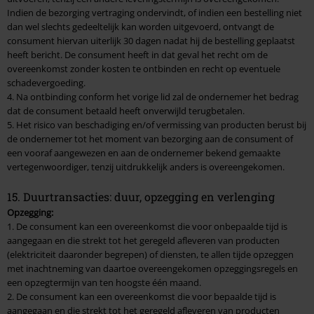
Indien de bezorging vertraging ondervindt, of indien een bestelling niet
dan wel slechts gedeeltelijk kan worden uitgevoerd, ontvangt de
consument hiervan uiterlijk 30 dagen nadat hij de bestelling geplaatst
heeft bericht. De consument heeft in dat geval het recht om de
overeenkomst zonder kosten te ontbinden en recht op eventuele
schadevergoeding.
4. Na ontbinding conform het vorige lid zal de ondernemer het bedrag
dat de consument betaald heeft onverwijld terugbetalen.
5. Het risico van beschadiging en/of vermissing van producten berust bij
de ondernemer tot het moment van bezorging aan de consument of
een vooraf aangewezen en aan de ondernemer bekend gemaakte
vertegenwoordiger, tenzij uitdrukkelijk anders is overeengekomen.
15. Duurtransacties: duur, opzegging en verlenging
Opzegging:
1. De consument kan een overeenkomst die voor onbepaalde tijd is
aangegaan en die strekt tot het geregeld afleveren van producten
(elektriciteit daaronder begrepen) of diensten, te allen tijde opzeggen
met inachtneming van daartoe overeengekomen opzeggingsregels en
een opzegtermijn van ten hoogste één maand.
2. De consument kan een overeenkomst die voor bepaalde tijd is
aangegaan en die strekt tot het geregeld afleveren van producten