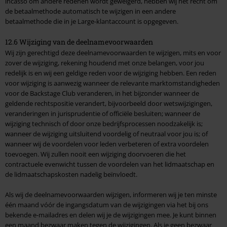
incasso om andere redenen wordt geweigerd, hebben wij het recht om
de betaalmethode automatisch te wijzigen in een andere
betaalmethode die in je Large-klantaccount is opgegeven.
12.6 Wijziging van de deelnamevoorwaarden
Wij zijn gerechtigd deze deelnamevoorwaarden te wijzigen, mits en voor
zover de wijziging, rekening houdend met onze belangen, voor jou
redelijk is en wij een geldige reden voor de wijziging hebben. Een reden
voor wijziging is aanwezig wanneer de relevante marktomstandigheden
voor de Backstage Club veranderen, in het bijzonder wanneer de
geldende rechtspositie verandert, bijvoorbeeld door wetswijzigingen,
veranderingen in jurisprudentie of officiële besluiten; wanneer de
wijziging technisch of door onze bedrijfsprocessen noodzakelijk is;
wanneer de wijziging uitsluitend voordelig of neutraal voor jou is; of
wanneer wij de voordelen voor leden verbeteren of extra voordelen
toevoegen. Wij zullen nooit een wijziging doorvoeren die het
contractuele evenwicht tussen de voordelen van het lidmaatschap en
de lidmaatschapskosten nadelig beïnvloedt.
Als wij de deelnamevoorwaarden wijzigen, informeren wij je ten minste
één maand vóór de ingangsdatum van de wijzigingen via het bij ons
bekende e-mailadres en delen wij je de wijzigingen mee. Je kunt binnen
een maand bezwaar maken tegen de wijzigingen. Als je geen bezwaar