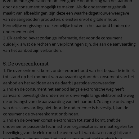
is voldoende gedetailleerd om een goede beoordeling van het aanbod
door de consument mogelijk te maken. Als de ondernemer gebruik
maakt van afbeeldingen, zijn deze een waarheidsgetrouwe weergave
van de aangeboden producten, diensten en/of digitale inhoud.
Kennelijke vergissingen of kennelijke fouten in het aanbod binden de
ondernemer niet.
3. Elk aanbod bevat zodanige informatie, dat voor de consument
duidelijk is wat de rechten en verplichtingen zijn, die aan de aanvaarding
van het aanbod zijn verbonden.
5. De overeenkomst
1. De overeenkomst komt, onder voorbehoud van het bepaalde in lid 4,
tot stand op het moment van aanvaarding door de consument van het
aanbod en het voldoen aan de daarbij gestelde voorwaarden.
2. Indien de consument het aanbod langs elektronische weg heeft
aanvaard, bevestigt de ondernemer onverwijld langs elektronische weg
de ontvangst van de aanvaarding van het aanbod. Zolang de ontvangst
van deze aanvaarding niet door de ondernemer is bevestigd, kan de
consument de overeenkomst ontbinden.
3. Indien de overeenkomst elektronisch tot stand komt, treft de
ondernemer passende technische en organisatorische maatregelen ter
beveiliging van de elektronische overdracht van data en zorgt hij voor
een veilige webomgeving. Indien de consument elektronisch kan