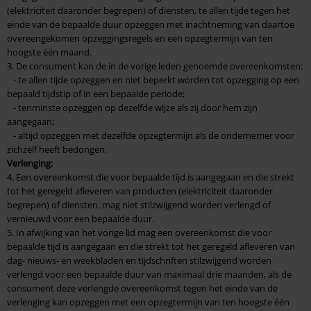
(elektriciteit daaronder begrepen) of diensten, te allen tijde tegen het
einde van de bepaalde duur opzeggen met inachtneming van daartoe
overeengekomen opzeggingsregels en een opzegtermijn van ten
hoogste één maand.
3. De consument kan de in de vorige leden genoemde overeenkomsten:
- te allen tijde opzeggen en niet beperkt worden tot opzegging op een
bepaald tijdstip of in een bepaalde periode;
- tenminste opzeggen op dezelfde wijze als zij door hem zijn
aangegaan;
- altijd opzeggen met dezelfde opzegtermijn als de ondernemer voor
zichzelf heeft bedongen.
Verlenging:
4. Een overeenkomst die voor bepaalde tijd is aangegaan en die strekt
tot het geregeld afleveren van producten (elektriciteit daaronder
begrepen) of diensten, mag niet stilzwijgend worden verlengd of
vernieuwd voor een bepaalde duur.
5. In afwijking van het vorige lid mag een overeenkomst die voor
bepaalde tijd is aangegaan en die strekt tot het geregeld afleveren van
dag- nieuws- en weekbladen en tijdschriften stilzwijgend worden
verlengd voor een bepaalde duur van maximaal drie maanden, als de
consument deze verlengde overeenkomst tegen het einde van de
verlenging kan opzeggen met een opzegtermijn van ten hoogste één