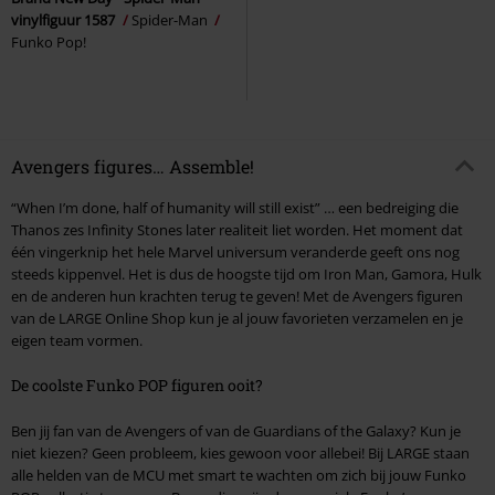
vinylfiguur 1587
Spider-Man
Funko Pop!
Avengers figures… Assemble!
“When I’m done, half of humanity will still exist” … een bedreiging die
Thanos zes Infinity Stones later realiteit liet worden. Het moment dat
één vingerknip het hele Marvel universum veranderde geeft ons nog
steeds kippenvel. Het is dus de hoogste tijd om Iron Man, Gamora, Hulk
en de anderen hun krachten terug te geven! Met de Avengers figuren
van de LARGE Online Shop kun je al jouw favorieten verzamelen en je
eigen team vormen.
De coolste Funko POP figuren ooit?
Ben jij fan van de Avengers of van de Guardians of the Galaxy? Kun je
niet kiezen? Geen probleem, kies gewoon voor allebei! Bij LARGE staan
alle helden van de MCU met smart te wachten om zich bij jouw Funko