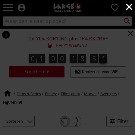
×
Large
0
–
Muziek-,
Packst
Zoek
zoeken
entertainment-,
in
en
catalogus
gaming-
Tot 70% KORTING plus 15% EXTRA*
merch
HAPPY WEEKEND
+
alternatieve
0
1
0
0
1
8
5
4
0
1
0
0
1
8
5
4
5
kleding
Scoor het nu!
Kopieer de code
WEEKEND
Films & Series
Disney
Films en tv
Marvel
Avengers
Figuren (9)
Filter