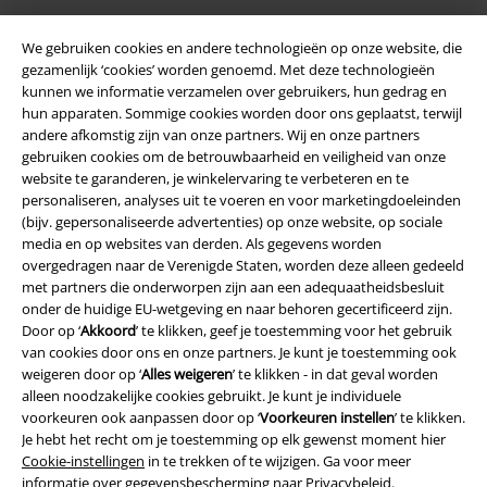
We gebruiken cookies en andere technologieën op onze website, die
gezamenlijk ‘cookies’ worden genoemd. Met deze technologieën
kunnen we informatie verzamelen over gebruikers, hun gedrag en
hun apparaten. Sommige cookies worden door ons geplaatst, terwijl
andere afkomstig zijn van onze partners. Wij en onze partners
gebruiken cookies om de betrouwbaarheid en veiligheid van onze
website te garanderen, je winkelervaring te verbeteren en te
Legal
personaliseren, analyses uit te voeren en voor marketingdoeleinden
(bijv. gepersonaliseerde advertenties) op onze website, op sociale
Algemene Voorwaarden
media en op websites van derden. Als gegevens worden
overgedragen naar de Verenigde Staten, worden deze alleen gedeeld
Bedrijfsgegevens
met partners die onderworpen zijn aan een adequaatheidsbesluit
onder de huidige EU-wetgeving en naar behoren gecertificeerd zijn.
Privacyverklaring
Door op ‘
Akkoord
’ te klikken, geef je toestemming voor het gebruik
van cookies door ons en onze partners. Je kunt je toestemming ook
weigeren door op ‘
Alles weigeren
’ te klikken - in dat geval worden
Verklaring van conformiteit
alleen noodzakelijke cookies gebruikt. Je kunt je individuele
voorkeuren ook aanpassen door op ‘
Voorkeuren instellen
’ te klikken.
Informatie over toegankelijkheid
Je hebt het recht om je toestemming op elk gewenst moment hier
Cookie-instellingen
in te trekken of te wijzigen. Ga voor meer
Cookie-instellingen
informatie over gegevensbescherming naar
Privacybeleid
.