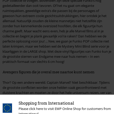
POP collectie te voegen. Bovendien zijn deze speciale Funko’s nog
gedetailleerder dan ooit tevoren. Of het nu gaat om elegante
ruimtepakken, geweldige extra’s die passen bij de personages of
gewoon hun extreem coole gezichtsuitdrukkingen, hier ontdek je het
allemaal. Natuurlijk zouden de kleine mannetjes niet hetzelfde zijn
zonder hun kenmerkende oversized hoofden, die elk figuurtje hun
charme geeft. Maar wacht eens even, heb je alle Marvel films al in je
collectie en begint je plank gevaarlijk vol te raken? Dan hebben we de
perfecte oplossing voor jou! ... Nee, we gaan je Funko POP collectie niet
laten krimpen, maar we hebben wel de Mystery Mini Blind serie voor je
klaarliggen in de LARGE shop. Met deze vinyl figuurtjes van Funko kun je
de grootste sterren van Endgame mee naar huis nemen – In een
praktisch formaat van slechts 6 cm hoog!
Avengers figuren die je overal mee naartoe kunt nemen
Thor? Op een andere wereld. Captain Marvel? Niet beschikbaar. Tijdens
de grootste conflicten worden onze helden vaak geconfronteerd met
duistere krachten en moeten ze door het hele universum reizen, ver van
hun thuisplaneet. Maar geen zorgen, met de Avengers sleutelhangers
Shopping from International
zijn jouw helden altijd waar jij ze nodig hebt. Of dat nu aan je sleutels,
etui of rugzak is. En zoals Tony Stark zegt “If we can’t protect the Earth,
Please click here to visit EMP Online Shop for customers from
you can be damn well sure we’ll avenge it.” Dat gezegd hebbende:
International