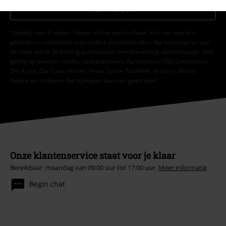
Aanmelden
*Geldig voor 4 weken. Alleen online inwisselbaar. Kan niet worden
gebruikt in combinatie met andere promotiecodes. Na het invoeren van
de code wordt de korting automatisch verrekend in je winkelmandje. Niet
geldig op boeken, media, cadeaubonnen, Rammstein, (Till) Lindemann,
Die Ärzte, Die Toten Hosen, Feine Sahne Fischfilet, Broilers, Böhse
Onkelz en artikelen die bijdragen aan een goed doel.
Onze klantenservice staat voor je klaar
Bereikbaar: maandag van 09:00 uur tot 17:00 uur.
Meer informatie
Begin chat