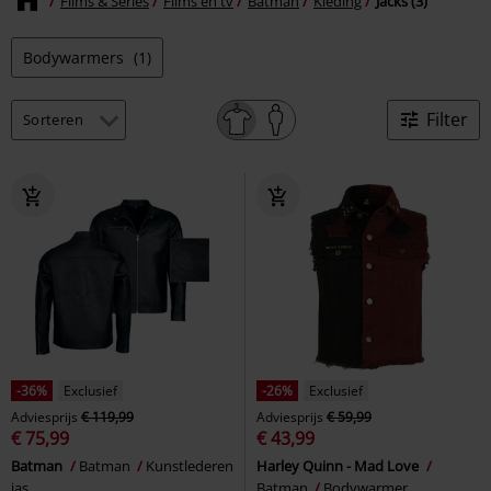
Films & Series
Films en tv
Batman
Kleding
Jacks (3)
Bodywarmers
(1)
Filter
-36%
Exclusief
-26%
Exclusief
Adviesprijs
€ 119,99
Adviesprijs
€ 59,99
€ 75,99
€ 43,99
Batman
Batman
Kunstlederen
Harley Quinn - Mad Love
jas
Batman
Bodywarmer