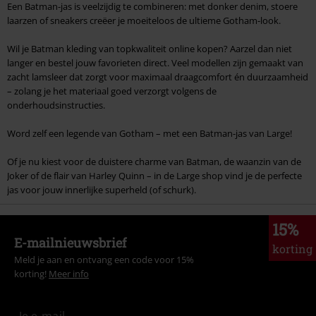
Een Batman-jas is veelzijdig te combineren: met donker denim, stoere
laarzen of sneakers creëer je moeiteloos de ultieme Gotham-look.
Wil je Batman kleding van topkwaliteit online kopen? Aarzel dan niet
langer en bestel jouw favorieten direct. Veel modellen zijn gemaakt van
zacht lamsleer dat zorgt voor maximaal draagcomfort én duurzaamheid
– zolang je het materiaal goed verzorgt volgens de
onderhoudsinstructies.
Word zelf een legende van Gotham – met een Batman-jas van Large!
Of je nu kiest voor de duistere charme van Batman, de waanzin van de
Joker of de flair van Harley Quinn – in de Large shop vind je de perfecte
jas voor jouw innerlijke superheld (of schurk).
15%
E-mailnieuwsbrief
korting
Meld je aan en ontvang een code voor 15%
korting!
Meer info