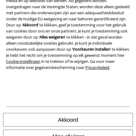
media en op websites van derden. Als gegevens worden
Bedrijfsgegevens
overgedragen naar de Verenigde Staten, worden deze alleen gedeeld
met partners die onderworpen zijn aan een adequaatheidsbesluit
onder de huidige EU-wetgeving en naar behoren gecertificeerd zijn.
Privacyverklaring
Door op ‘
Akkoord
’ te klikken, geef je toestemming voor het gebruik
van cookies door ons en onze partners. Je kunt je toestemming ook
Verklaring van conformiteit
weigeren door op ‘
Alles weigeren
’ te klikken - in dat geval worden
alleen noodzakelijke cookies gebruikt. Je kunt je individuele
Informatie over toegankelijkheid
voorkeuren ook aanpassen door op ‘
Voorkeuren instellen
’ te klikken.
Je hebt het recht om je toestemming op elk gewenst moment hier
Cookie-instellingen
Cookie-instellingen
in te trekken of te wijzigen. Ga voor meer
informatie over gegevensbescherming naar
Privacybeleid
.
Annuleer bestelling
Alle prijzen incl.
wettelijke BTW
© 1986-2026 Large Popmerchandising B.V.
Akkoord
Onze online shops