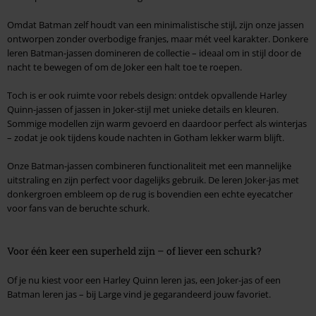
Omdat Batman zelf houdt van een minimalistische stijl, zijn onze jassen
ontworpen zonder overbodige franjes, maar mét veel karakter. Donkere
leren Batman-jassen domineren de collectie – ideaal om in stijl door de
nacht te bewegen of om de Joker een halt toe te roepen.
Toch is er ook ruimte voor rebels design: ontdek opvallende Harley
Quinn-jassen of jassen in Joker-stijl met unieke details en kleuren.
Sommige modellen zijn warm gevoerd en daardoor perfect als winterjas
– zodat je ook tijdens koude nachten in Gotham lekker warm blijft.
Onze Batman-jassen combineren functionaliteit met een mannelijke
uitstraling en zijn perfect voor dagelijks gebruik. De leren Joker-jas met
donkergroen embleem op de rug is bovendien een echte eyecatcher
voor fans van de beruchte schurk.
Voor één keer een superheld zijn – of liever een schurk?
Of je nu kiest voor een Harley Quinn leren jas, een Joker-jas of een
Batman leren jas – bij Large vind je gegarandeerd jouw favoriet.