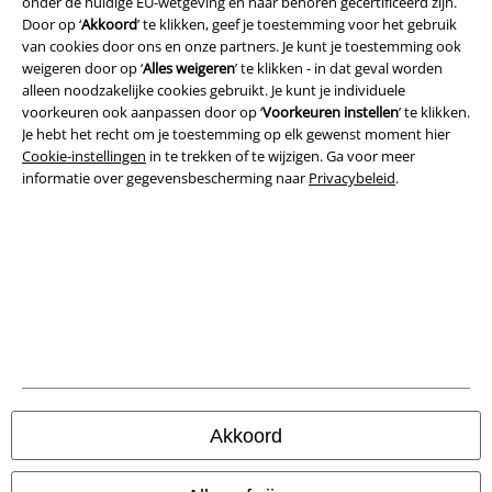
onder de huidige EU-wetgeving en naar behoren gecertificeerd zijn.
Bedrijfsgegevens
Door op ‘
Akkoord
’ te klikken, geef je toestemming voor het gebruik
van cookies door ons en onze partners. Je kunt je toestemming ook
weigeren door op ‘
Alles weigeren
’ te klikken - in dat geval worden
Privacyverklaring
alleen noodzakelijke cookies gebruikt. Je kunt je individuele
voorkeuren ook aanpassen door op ‘
Voorkeuren instellen
’ te klikken.
Verklaring van conformiteit
Je hebt het recht om je toestemming op elk gewenst moment hier
Cookie-instellingen
in te trekken of te wijzigen. Ga voor meer
Informatie over toegankelijkheid
informatie over gegevensbescherming naar
Privacybeleid
.
Cookie-instellingen
Annuleer bestelling
Alle prijzen incl.
wettelijke BTW
© 1986-2026 Large Popmerchandising B.V.
Akkoord
Onze online shops