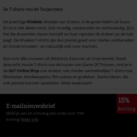
De T-shirts van de Targaryens
De prachtige
Khaleesi
, Moeder van Draken, is de grote heldin uit Essos.
En ze is niet alleen mooi. Ook moedig, vastberaden en rechtvaardig. Zij is
het die duizenden slaven bevrijdt en haar vijanden de draken op de hals
jaagt. De Khaleesi T-shirts zijn dus precies goed voor sterke, vastberaden
en mooie vrouwen - en natuurlijk ook voor mannen.
Dus voor alle vrouwen uit Westeros, Essos en uit onze wereld. Naast
deze echt mooie T-shirts van de huizen van Game Of Thrones, vind je in
de
GoT Online Shop
ook andere, niet minder aantrekkelijke T-shirts met
filmcitaten, familiewapens, film scènes en grafieken. Sterke kleren, die
ook jaloezie kunnen opwekken. Wees waakzaam!
15%
E-mailnieuwsbrief
korting
Meld je aan en ontvang een code voor 15%
korting!
Meer info