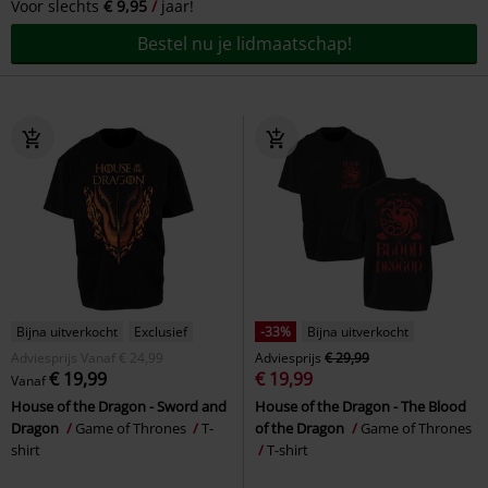
Voor slechts
€ 9,95
jaar!
Bestel nu je lidmaatschap!
Bijna uitverkocht
Exclusief
-33%
Bijna uitverkocht
Adviesprijs
Vanaf
€ 24,99
Adviesprijs
€ 29,99
€ 19,99
€ 19,99
Vanaf
House of the Dragon - Sword and
House of the Dragon - The Blood
Dragon
Game of Thrones
T-
of the Dragon
Game of Thrones
shirt
T-shirt