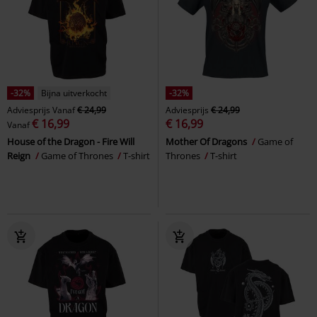
-32%
Bijna uitverkocht
-32%
Adviesprijs
Vanaf
€ 24,99
Adviesprijs
€ 24,99
€ 16,99
€ 16,99
Vanaf
House of the Dragon - Fire Will
Mother Of Dragons
Game of
Reign
Game of Thrones
T-shirt
Thrones
T-shirt