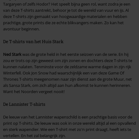
Targaryen of zelfs Hodor? Het speelt bijna geen rol, want zodra je een
van deze T-shirts aantrekt, behoor je tot de wereld van vuur en ijs. Al
deze T-shirts zijn gemaakt van hoogwaardige materialen en hebben
prachtige, grote prints die ze echte blikvangers maken. Zo kan het
avontuur beginnen.
De T-shirts van het Huis Stark
Ned Stark
was de grote held in het eerste seizoen van de serie. En hij
zou er trots op zijn geweest om zijn zonen en dochters deze T-shirts te
kunnen nalaten. Tenminste voor de zeldzame warme dagen in zijn rijk
Winterfell. Ook Jon Snow had waarschijnlijk een van deze Game Of
Thrones T-shirts meegenomen naar zijn dienst aan de grote Muur, net
als Sansa Stark, om zich altijd aan hun afkomst te kunnen herinneren.
Want het Noorden vergeet nooit!
De Lannister T-shirts
De leeuw van het Lannister wapenschild is een prachtige basis voor de
print op T-shirts. De leeuw was ook in onze wereld altijd al een opvallend
en sterk wapendier. Wie een T-shirt met zo'n print draagt, heeft iets te
vertellen. En het zal belangrijk zijn.