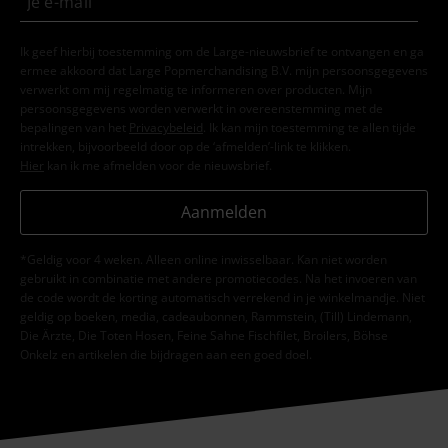
Ik geef hierbij toestemming om de Large-nieuwsbrief te ontvangen en ga
ermee akkoord dat Large Popmerchandising B.V. mijn persoonsgegevens
verwerkt om mij regelmatig te informeren over producten. Mijn
persoonsgegevens worden verwerkt in overeenstemming met de
bepalingen van het
Privacybeleid
. Ik kan mijn toestemming te allen tijde
intrekken, bijvoorbeeld door op de ‘afmelden’-link te klikken.
Hier
kan ik me afmelden voor de nieuwsbrief.
Aanmelden
*Geldig voor 4 weken. Alleen online inwisselbaar. Kan niet worden
gebruikt in combinatie met andere promotiecodes. Na het invoeren van
de code wordt de korting automatisch verrekend in je winkelmandje. Niet
geldig op boeken, media, cadeaubonnen, Rammstein, (Till) Lindemann,
Die Ärzte, Die Toten Hosen, Feine Sahne Fischfilet, Broilers, Böhse
Onkelz en artikelen die bijdragen aan een goed doel.