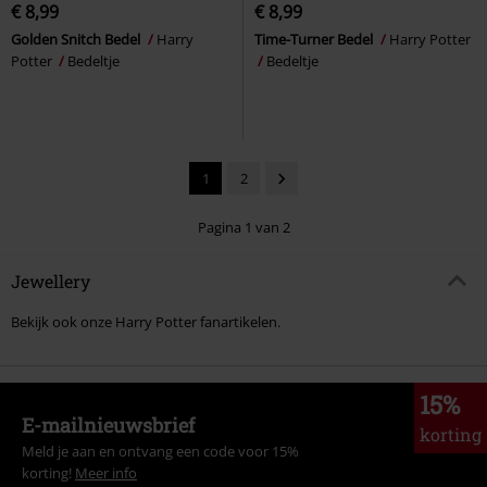
€ 8,99
€ 8,99
Golden Snitch Bedel
Harry
Time-Turner Bedel
Harry Potter
Potter
Bedeltje
Bedeltje
1
2
Pagina 1 van 2
Jewellery
Bekijk ook onze Harry Potter fanartikelen.
15%
E-mailnieuwsbrief
korting
Meld je aan en ontvang een code voor 15%
korting!
Meer info