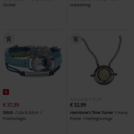
Oorbel
Halsketting
%
Adviesprijs
€ 39,99
€ 37,39
€ 32,99
Stitch
Lilo & Stitch
Hermione's Time Turner
Harry
Polshorloges
Potter
Kettinghorloge