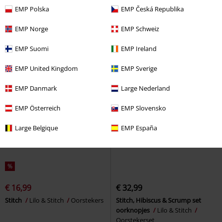
EMP Polska
EMP Česká Republika
Ariel
The Little Mermaid
The Mandalorian - Grogu Ice
Polshorloges
Star Wars
Polshorloges
EMP Norge
EMP Schweiz
EMP Suomi
EMP Ireland
EMP United Kingdom
EMP Sverige
EMP Danmark
Large Nederland
EMP Österreich
EMP Slovensko
Large Belgique
EMP España
%
€ 16,99
€ 32,99
Stitch
Lilo & Stitch
Oorstekers
Stitch, Hibiscus & Scrump set
oorknopjes
Lilo & Stitch
Oorstekerset