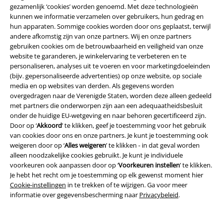
gezamenlijk ‘cookies’ worden genoemd. Met deze technologieën
Annuleer mijn BSC-lidmaatschap
kunnen we informatie verzamelen over gebruikers, hun gedrag en
hun apparaten. Sommige cookies worden door ons geplaatst, terwijl
Betaalmethodes
andere afkomstig zijn van onze partners. Wij en onze partners
gebruiken cookies om de betrouwbaarheid en veiligheid van onze
website te garanderen, je winkelervaring te verbeteren en te
personaliseren, analyses uit te voeren en voor marketingdoeleinden
(bijv. gepersonaliseerde advertenties) op onze website, op sociale
Overige acties
media en op websites van derden. Als gegevens worden
overgedragen naar de Verenigde Staten, worden deze alleen gedeeld
Prijsvragen
met partners die onderworpen zijn aan een adequaatheidsbesluit
onder de huidige EU-wetgeving en naar behoren gecertificeerd zijn.
Large Cadeaubonnen
Door op ‘
Akkoord
’ te klikken, geef je toestemming voor het gebruik
van cookies door ons en onze partners. Je kunt je toestemming ook
ISIC Studentenkorting
weigeren door op ‘
Alles weigeren
’ te klikken - in dat geval worden
alleen noodzakelijke cookies gebruikt. Je kunt je individuele
EMP Backstage Club
voorkeuren ook aanpassen door op ‘
Voorkeuren instellen
’ te klikken.
Je hebt het recht om je toestemming op elk gewenst moment hier
Cookie-instellingen
in te trekken of te wijzigen. Ga voor meer
informatie over gegevensbescherming naar
Privacybeleid
.
Over Large