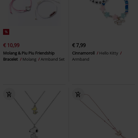
%
€ 10,99
€ 7,99
Molang & Piu Piu Friendship
Cinnamoroll
Hello Kitty
Bracelet
Molang
Armband Set
Armband