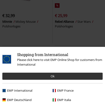
%
€ 32,99
€ 25,99
Minnie
Mickey Mouse
Rebel Alliance
Star Wars
Polshorloges
Polshorloges
Shopping from International
Please click here to visit EMP Online Shop for customers from
International
Ok
EMP International
EMP France
%
%
EMP Deutschland
EMP Italia
€ 19,99
€ 18,99