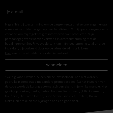
Ik geef hierbij toestemming om de Large-nieuwsbrief te ontvangen en ga
ermee akkoord dat Large Popmerchandising B.V. mijn persoonsgegevens
verwerkt om mij regelmatig te informeren over producten. Mijn
persoonsgegevens worden verwerkt in overeenstemming met de
bepalingen van het
Privacybeleid
. Ik kan mijn toestemming te allen tijde
intrekken, bijvoorbeeld door op de ‘afmelden’-link te klikken.
Hier
kan ik me afmelden voor de nieuwsbrief.
Aanmelden
*Geldig voor 4 weken. Alleen online inwisselbaar. Kan niet worden
gebruikt in combinatie met andere promotiecodes. Na het invoeren van
de code wordt de korting automatisch verrekend in je winkelmandje. Niet
geldig op boeken, media, cadeaubonnen, Rammstein, (Till) Lindemann,
Die Ärzte, Die Toten Hosen, Feine Sahne Fischfilet, Broilers, Böhse
Onkelz en artikelen die bijdragen aan een goed doel.