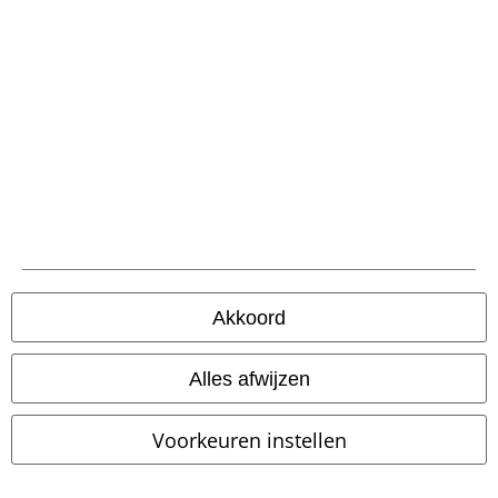
Partnerprogramma's
Duurzaamheid
Maak deel uit van de community!
Akkoord
Alles afwijzen
Voorkeuren instellen