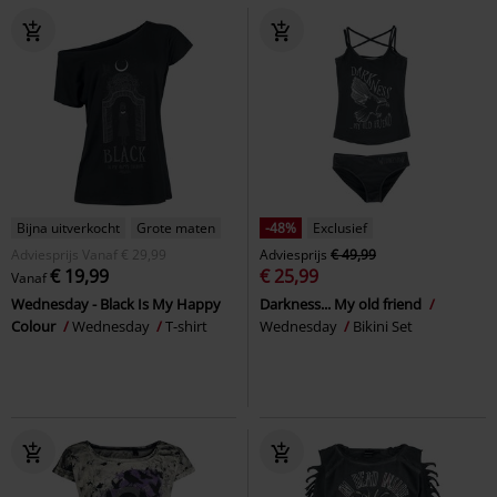
Bijna uitverkocht
Grote maten
-48%
Exclusief
Adviesprijs
Vanaf
€ 29,99
Adviesprijs
€ 49,99
€ 19,99
€ 25,99
Vanaf
Wednesday - Black Is My Happy
Darkness... My old friend
Colour
Wednesday
T-shirt
Wednesday
Bikini Set