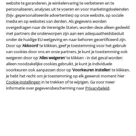
website te garanderen, je winkelervaring te verbeteren en te
personaliseren, analyses uit te voeren en voor marketingdoeleinden
(bijv. gepersonaliseerde advertenties) op onze website, op sociale
media en op websites van derden. Als gegevens worden
overgedragen naar de Verenigde Staten, worden deze alleen gedeeld
met partners die onderworpen zijn aan een adequaatheidsbesluit
Legal
onder de huidige EU-wetgeving en naar behoren gecertificeerd zijn.
Door op ‘
Akkoord
’ te klikken, geef je toestemming voor het gebruik
Algemene Voorwaarden
van cookies door ons en onze partners. Je kunt je toestemming ook
weigeren door op ‘
Alles weigeren
’ te klikken - in dat geval worden
Bedrijfsgegevens
alleen noodzakelijke cookies gebruikt. Je kunt je individuele
voorkeuren ook aanpassen door op ‘
Voorkeuren instellen
’ te klikken.
Privacyverklaring
Je hebt het recht om je toestemming op elk gewenst moment hier
Cookie-instellingen
in te trekken of te wijzigen. Ga voor meer
Verklaring van conformiteit
informatie over gegevensbescherming naar
Privacybeleid
.
Informatie over toegankelijkheid
Cookie-instellingen
Annuleer bestelling