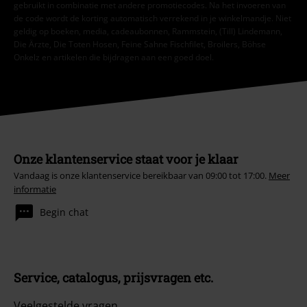
gebruikt in combinatie met andere promotiecodes. Na het invoeren van
de code wordt de korting automatisch verrekend in je winkelmandje. Niet
geldig op boeken, media, cadeaubonnen, Rammstein, (Till) Lindemann,
Die Ärzte, Die Toten Hosen, Feine Sahne Fischfilet, Broilers, Böhse
Onkelz en artikelen die bijdragen aan een goed doel.
Onze klantenservice staat voor je klaar
Vandaag is onze klantenservice bereikbaar van 09:00 tot 17:00.
Meer
informatie
Begin chat
Service, catalogus, prijsvragen etc.
Veelgestelde vragen