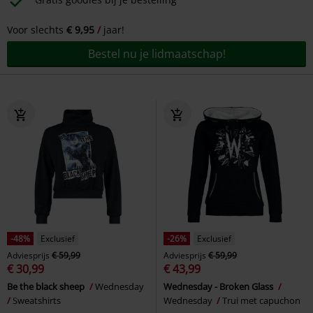
Voor slechts
€ 9,95
jaar!
Bestel nu je lidmaatschap!
-48%
Exclusief
-26%
Exclusief
Adviesprijs
€ 59,99
Adviesprijs
€ 59,99
€ 30,99
€ 43,99
Be the black sheep
Wednesday
Wednesday - Broken Glass
Sweatshirts
Wednesday
Trui met capuchon