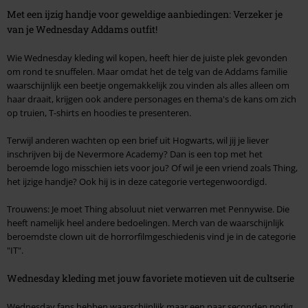
Met een ijzig handje voor geweldige aanbiedingen: Verzeker je
van je Wednesday Addams outfit!
Wie Wednesday kleding wil kopen, heeft hier de juiste plek gevonden
om rond te snuffelen. Maar omdat het de telg van de Addams familie
waarschijnlijk een beetje ongemakkelijk zou vinden als alles alleen om
haar draait, krijgen ook andere personages en thema's de kans om zich
op truien, T-shirts en hoodies te presenteren.
Terwijl anderen wachten op een brief uit Hogwarts, wil jij je liever
inschrijven bij de Nevermore Academy? Dan is een top met het
beroemde logo misschien iets voor jou? Of wil je een vriend zoals Thing,
het ijzige handje? Ook hij is in deze categorie vertegenwoordigd.
Trouwens: Je moet Thing absoluut niet verwarren met Pennywise. Die
heeft namelijk heel andere bedoelingen. Merch van de waarschijnlijk
beroemdste clown uit de horrorfilmgeschiedenis vind je in de categorie
"IT".
Wednesday kleding met jouw favoriete motieven uit de cultserie
Wednesday fans hebben waarschijnlijk maar een paar seconden nodig