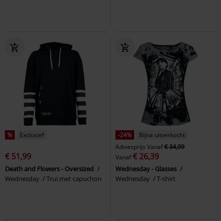
%
Exclusief
-24%
Bijna uitverkocht
Adviesprijs
Vanaf
€ 34,99
€ 51,99
€ 26,39
Vanaf
Death and Flowers - Oversized
Wednesday - Glasses
Wednesday
Trui met capuchon
Wednesday
T-shirt