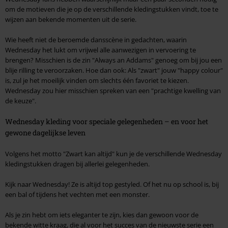
om de motieven die je op de verschillende kledingstukken vindt, toe te
wijzen aan bekende momenten uit de serie.
Wie heeft niet de beroemde dansscène in gedachten, waarin
Wednesday het lukt om vrijwel alle aanwezigen in vervoering te
brengen? Misschien is de zin "Always an Addams" genoeg om bij jou een
blije rilling te veroorzaken. Hoe dan ook: Als "zwart" jouw "happy colour"
is, zul je het moeilijk vinden om slechts één favoriet te kiezen.
Wednesday zou hier misschien spreken van een "prachtige kwelling van
de keuze".
Wednesday kleding voor speciale gelegenheden – en voor het
gewone dagelijkse leven
Volgens het motto "Zwart kan altijd" kun je de verschillende Wednesday
kledingstukken dragen bij allerlei gelegenheden.
Kijk naar Wednesday! Ze is altijd top gestyled. Of het nu op school is, bij
een bal of tijdens het vechten met een monster.
Als je zin hebt om iets eleganter te zijn, kies dan gewoon voor de
bekende witte kraag, die al voor het succes van de nieuwste serie een