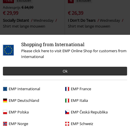
-14%
Exclusief
%
Exclusief
Adviesprijs
€ 34,99
€ 29,99
€ 26,39
Socially Distant
Wednesday
I Don't Do Tears
Wednesday
Shirt met lange mouwen
Shirt met lange mouwen
Shopping from International
Please click here to visit EMP Online Shop for customers from
International
Ok
EMP International
EMP France
EMP Deutschland
EMP Italia
-32%
Bijna uitverkocht
Exclusief
EMP Polska
EMP Česká Republika
Adviesprijs
Vanaf
€ 24,99
Adviesprijs
€ 59,99
€ 16,99
€ 39,99
EMP Norge
EMP Schweiz
Vanaf