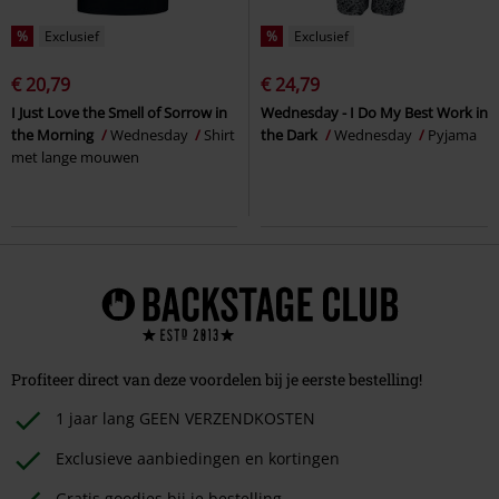
%
Exclusief
%
Exclusief
€ 20,79
€ 24,79
I Just Love the Smell of Sorrow in
Wednesday - I Do My Best Work in
the Morning
Wednesday
Shirt
the Dark
Wednesday
Pyjama
met lange mouwen
Profiteer direct van deze voordelen bij je eerste bestelling!
1 jaar lang GEEN VERZENDKOSTEN
Exclusieve aanbiedingen en kortingen
Gratis goodies bij je bestelling