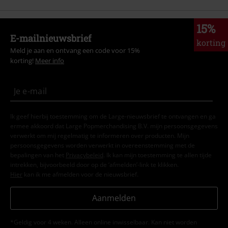
15%
E-mailnieuwsbrief
korting
Meld je aan en ontvang een code voor 15%
korting!
Meer info
Ik geef hierbij toestemming om de Large-nieuwsbrief te ontvangen en ga
ermee akkoord dat Large Popmerchandising B.V. mijn persoonsgegevens
verwerkt om mij regelmatig te informeren over producten. Mijn
persoonsgegevens worden verwerkt in overeenstemming met de
bepalingen van het
Privacybeleid
. Ik kan mijn toestemming te allen tijde
intrekken, bijvoorbeeld door op de ‘afmelden’-link te klikken.
Hier
kan ik me afmelden voor de nieuwsbrief.
Aanmelden
*Geldig voor 4 weken. Alleen online inwisselbaar. Kan niet worden