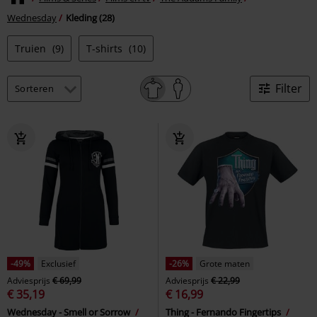
Wednesday
Kleding (28)
Truien
(9)
T-shirts
(10)
Filter
-49%
Exclusief
-26%
Grote maten
Adviesprijs
€ 69,99
Adviesprijs
€ 22,99
€ 35,19
€ 16,99
Wednesday - Smell or Sorrow
Thing - Fernando Fingertips