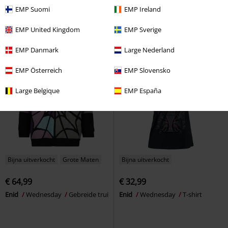
Wednesday - Black Is My Happy
Black Roses
Wednesday
Trui
EMP Suomi
EMP Ireland
Colour
Wednesday
T-shirt
met capuchon
EMP United Kingdom
EMP Sverige
EMP Danmark
Large Nederland
EMP Österreich
EMP Slovensko
Large Belgique
EMP España
Bijna uitverkocht
Grote Maten
Bijna uitverkocht
€ 64,99
€ 32,99
Enid
Wednesday
Gebreide trui
Enid
Wednesday
T-shirt