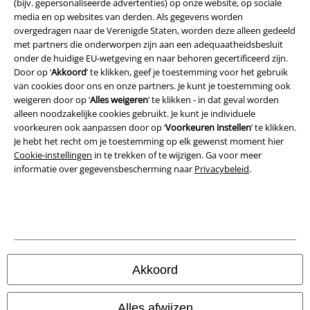
(bijv. gepersonaliseerde advertenties) op onze website, op sociale
Bedrijfsgegevens
media en op websites van derden. Als gegevens worden
overgedragen naar de Verenigde Staten, worden deze alleen gedeeld
Privacyverklaring
met partners die onderworpen zijn aan een adequaatheidsbesluit
onder de huidige EU-wetgeving en naar behoren gecertificeerd zijn.
Verklaring van conformiteit
Door op ‘
Akkoord
’ te klikken, geef je toestemming voor het gebruik
van cookies door ons en onze partners. Je kunt je toestemming ook
weigeren door op ‘
Alles weigeren
’ te klikken - in dat geval worden
Informatie over toegankelijkheid
alleen noodzakelijke cookies gebruikt. Je kunt je individuele
voorkeuren ook aanpassen door op ‘
Voorkeuren instellen
’ te klikken.
Cookie-instellingen
Je hebt het recht om je toestemming op elk gewenst moment hier
Cookie-instellingen
in te trekken of te wijzigen. Ga voor meer
Annuleer bestelling
informatie over gegevensbescherming naar
Privacybeleid
.
Alle prijzen incl.
wettelijke BTW
© 1986-2026 Large Popmerchandising B.V.
Akkoord
Onze online shops
Alles afwijzen