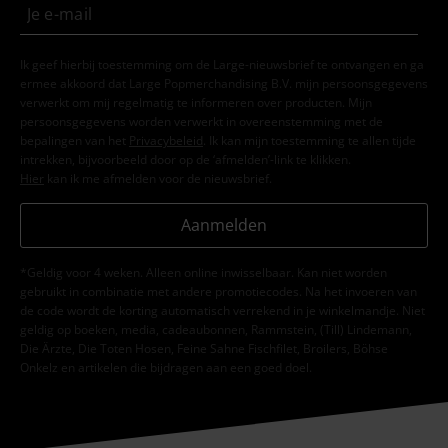
Ik geef hierbij toestemming om de Large-nieuwsbrief te ontvangen en ga
ermee akkoord dat Large Popmerchandising B.V. mijn persoonsgegevens
verwerkt om mij regelmatig te informeren over producten. Mijn
persoonsgegevens worden verwerkt in overeenstemming met de
bepalingen van het
Privacybeleid
. Ik kan mijn toestemming te allen tijde
intrekken, bijvoorbeeld door op de ‘afmelden’-link te klikken.
Hier
kan ik me afmelden voor de nieuwsbrief.
Aanmelden
*Geldig voor 4 weken. Alleen online inwisselbaar. Kan niet worden
gebruikt in combinatie met andere promotiecodes. Na het invoeren van
de code wordt de korting automatisch verrekend in je winkelmandje. Niet
geldig op boeken, media, cadeaubonnen, Rammstein, (Till) Lindemann,
Die Ärzte, Die Toten Hosen, Feine Sahne Fischfilet, Broilers, Böhse
Onkelz en artikelen die bijdragen aan een goed doel.