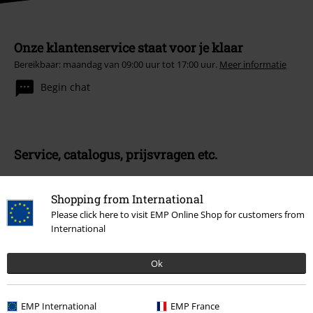
Onze klantenservice staat voor je klaar
Bereikbaar: maandag van 09:00 uur tot 17:00 uur.
Meer informatie
Begin chat
Service, catalogus, prijsvragen etc.
Veelgestelde vragen
Shopping from International
Retourvoorwaarden
Please click here to visit EMP Online Shop for customers from
International
Retourneer item
Ok
Algemene maat info
Annuleer mijn BSC-lidmaatschap
EMP International
EMP France