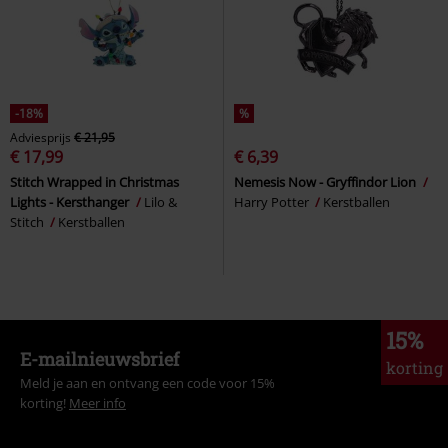
-18%
%
Adviesprijs
€ 21,95
€ 17,99
€ 6,39
Stitch Wrapped in Christmas
Nemesis Now - Gryffindor Lion
Lights - Kersthanger
Lilo &
Harry Potter
Kerstballen
Stitch
Kerstballen
15%
E-mailnieuwsbrief
korting
Meld je aan en ontvang een code voor 15%
korting!
Meer info