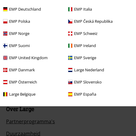
Betaalmethodes
EMP Deutschland
EMP Italia
EMP Polska
EMP Česká Republika
Overige acties
EMP Norge
EMP Schweiz
Prijsvragen
EMP Suomi
EMP Ireland
Large Cadeaubonnen
EMP United Kingdom
EMP Sverige
ISIC Studentenkorting
EMP Danmark
Large Nederland
EMP Backstage Club
EMP Österreich
EMP Slovensko
Large Belgique
EMP España
Over Large
Partnerprogramma's
Duurzaamheid