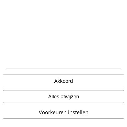
Maak deel uit van de community!
Akkoord
Betaalmethodes
Alles afwijzen
Voorkeuren instellen
Verzending