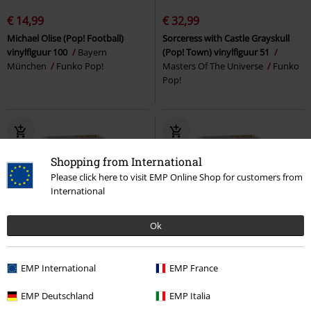
€ 14,99
€ 32,99
Michael Olise (Pop! Football)
Sorceress with Castle Grayskull
vinylfiguur 100
Bayern
(Pop! Town) vinylfiguur 51
München
Funko Pop!
Masters Of The Universe
Funko
Pop!
Shopping from International
Please click here to visit EMP Online Shop for customers from
International
Ok
Nieuw
Nieuw
EMP International
EMP France
€ 17,99
€ 17,99
EMP Deutschland
EMP Italia
Joshua Kimmich (Pop! Football)
Jamal Musiala (Pop! Football)