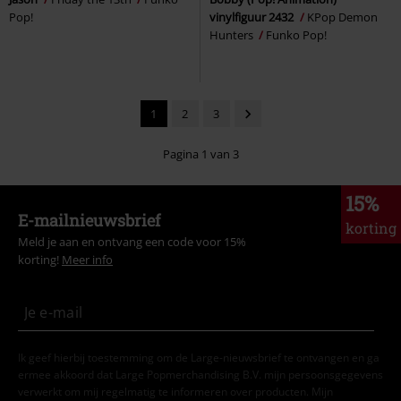
Pop!
vinylfiguur 2432
KPop Demon
Hunters
Funko Pop!
1
2
3
Pagina 1 van 3
15%
E-mailnieuwsbrief
korting
Meld je aan en ontvang een code voor 15%
korting!
Meer info
Ik geef hierbij toestemming om de Large-nieuwsbrief te ontvangen en ga
ermee akkoord dat Large Popmerchandising B.V. mijn persoonsgegevens
verwerkt om mij regelmatig te informeren over producten. Mijn