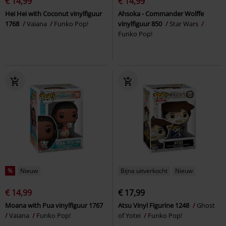
€ 14,99
€ 14,99
Hei Hei with Coconut vinylfiguur
Ahsoka - Commander Wolffe
1768
Vaiana
Funko Pop!
vinylfiguur 850
Star Wars
Funko Pop!
%
Nieuw
Bijna uitverkocht
Nieuw
€ 14,99
€ 17,99
Moana with Pua vinylfiguur 1767
Atsu Vinyl Figurine 1248
Ghost
Vaiana
Funko Pop!
of Yotei
Funko Pop!