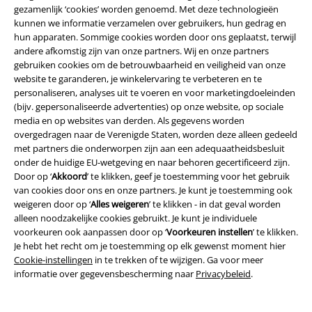
Overige acties
gezamenlijk ‘cookies’ worden genoemd. Met deze technologieën
kunnen we informatie verzamelen over gebruikers, hun gedrag en
Prijsvragen
hun apparaten. Sommige cookies worden door ons geplaatst, terwijl
andere afkomstig zijn van onze partners. Wij en onze partners
Large Cadeaubonnen
gebruiken cookies om de betrouwbaarheid en veiligheid van onze
website te garanderen, je winkelervaring te verbeteren en te
ISIC Studentenkorting
personaliseren, analyses uit te voeren en voor marketingdoeleinden
(bijv. gepersonaliseerde advertenties) op onze website, op sociale
EMP Backstage Club
media en op websites van derden. Als gegevens worden
overgedragen naar de Verenigde Staten, worden deze alleen gedeeld
met partners die onderworpen zijn aan een adequaatheidsbesluit
onder de huidige EU-wetgeving en naar behoren gecertificeerd zijn.
Door op ‘
Akkoord
’ te klikken, geef je toestemming voor het gebruik
Over Large
van cookies door ons en onze partners. Je kunt je toestemming ook
weigeren door op ‘
Alles weigeren
’ te klikken - in dat geval worden
Partnerprogramma's
alleen noodzakelijke cookies gebruikt. Je kunt je individuele
voorkeuren ook aanpassen door op ‘
Voorkeuren instellen
’ te klikken.
Duurzaamheid
Je hebt het recht om je toestemming op elk gewenst moment hier
Cookie-instellingen
in te trekken of te wijzigen. Ga voor meer
informatie over gegevensbescherming naar
Privacybeleid
.