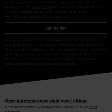
persoonsgegevens worden verwerkt in overeenstemming met de
bepalingen van het
Privacybeleid
. Ik kan mijn toestemming te allen tijde
intrekken, bijvoorbeeld door op de ‘afmelden’-link te klikken.
Hier
kan ik me afmelden voor de nieuwsbrief.
Aanmelden
*Geldig voor 4 weken. Alleen online inwisselbaar. Kan niet worden
gebruikt in combinatie met andere promotiecodes. Na het invoeren van
de code wordt de korting automatisch verrekend in je winkelmandje. Niet
geldig op boeken, media, cadeaubonnen, Rammstein, (Till) Lindemann,
Die Ärzte, Die Toten Hosen, Feine Sahne Fischfilet, Broilers, Böhse
Onkelz en artikelen die bijdragen aan een goed doel.
Onze klantenservice staat voor je klaar
Onze klantenservice is vandaag bereikbaar tot 17:00 uur.
Meer
informatie