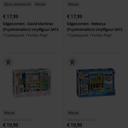
Bijna uitverkocht
Nieuw
Nieuw
€ 17,99
€ 17,99
Edgerunners - David Martinez
Edgerunners - Rebecca
(Pop!Animation) vinylfiguur 2413
(Pop!Animation) vinylfiguur 2415
Cyberpunk
Funko Pop!
Cyberpunk
Funko Pop!
Nieuw
Nieuw
Adviesprijs
€ 20,00
Adviesprijs
€ 20,00
€ 19,99
€ 19,99