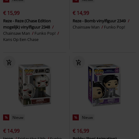
€ 15,99
€ 14,99
Reze - Reze (Chase Edition
Reze - Bomb vinylfiguur 2349
mogelijk) vinylfiguur 2348
Chainsaw Man
Funko Pop!
Chainsaw Man
Funko Pop!
Kans Op Een Chase
%
Nieuw
%
Nieuw
€ 14,99
€ 16,99
Jason
Friday the 13th
Funko
Bobby (Pop! Animation)