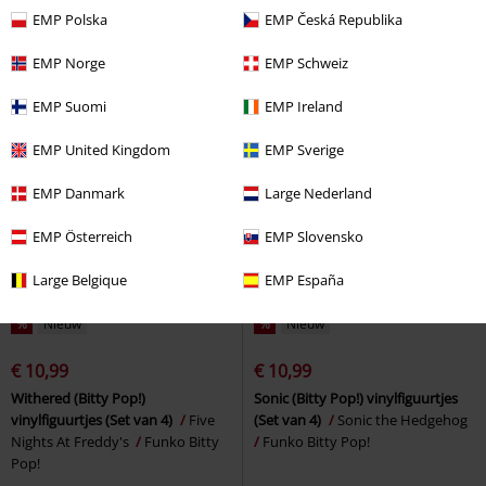
vinylfiguur 98
Bayern München
vinylfiguur 99
Bayern München
EMP Polska
EMP Česká Republika
Funko Pop!
Funko Pop!
EMP Norge
EMP Schweiz
EMP Suomi
EMP Ireland
EMP United Kingdom
EMP Sverige
EMP Danmark
Large Nederland
EMP Österreich
EMP Slovensko
Large Belgique
EMP España
%
Nieuw
%
Nieuw
€ 10,99
€ 10,99
Withered (Bitty Pop!)
Sonic (Bitty Pop!) vinylfiguurtjes
vinylfiguurtjes (Set van 4)
Five
(Set van 4)
Sonic the Hedgehog
Nights At Freddy's
Funko Bitty
Funko Bitty Pop!
Pop!