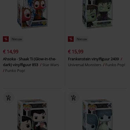
%
Nieuw
%
Nieuw
€ 14,99
€ 15,99
Ahsoka - Shaak Ti (Glow-in-the-
Frankenstein vinylfiguur 2409
dark) vinylfiguur 853
Star Wars
Universal Monsters
Funko Pop!
Funko Pop!