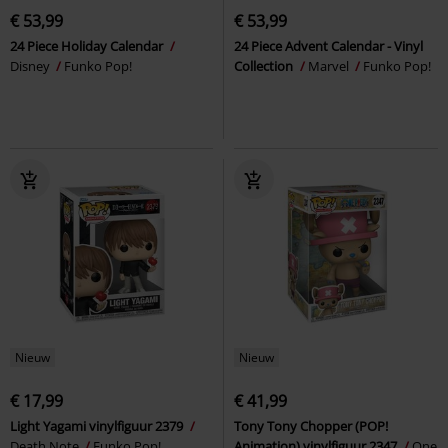
€ 53,99
€ 53,99
24 Piece Holiday Calendar
24 Piece Advent Calendar - Vinyl
Disney
Funko Pop!
Collection
Marvel
Funko Pop!
Nieuw
Nieuw
€ 17,99
€ 41,99
Light Yagami vinylfiguur 2379
Tony Tony Chopper (POP!
Death Note
Funko Pop!
Animation) vinylfiguur 2347
One