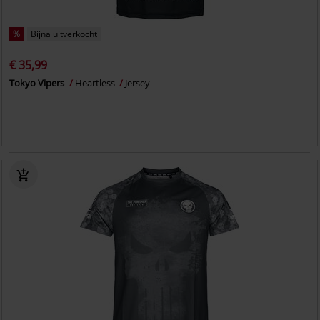
%
Bijna uitverkocht
€ 35,99
Tokyo Vipers
Heartless
Jersey