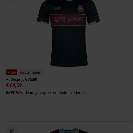
-15%
Grote maten
Adviesprijs
€ 75,99
€ 64,59
IMFC West Ham Jersey
Iron Maiden
Jersey