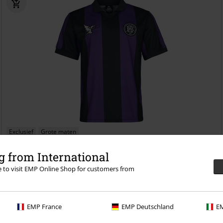
Exclusief
Grote maten
€ 53,99
 from International
Vanaf
Soccer Jersey
Black Sabbath
Jersey
re to visit EMP Online Shop for customers from
EMP France
EMP Deutschland
EM