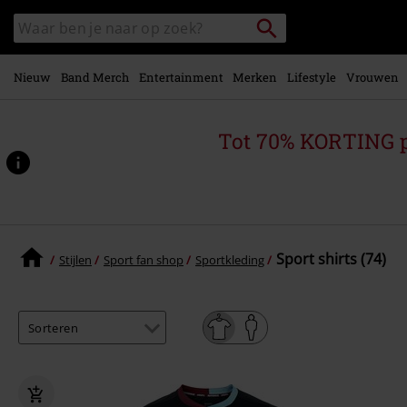
Overslaan
Packstation
Zoek
naar
zoeken
in
hoofdinhoud
catalogus
Nieuw
Band Merch
Entertainment
Merken
Lifestyle
Vrouwen
Tot 70% KORTING 
Sport shirts (74)
Stijlen
Sport fan shop
Sportkleding