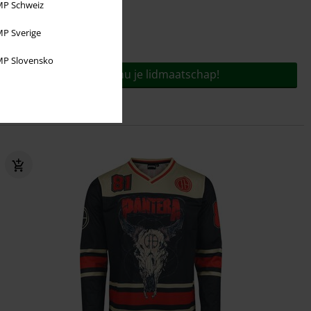
P Schweiz
P Sverige
Voor slechts
€ 9,95
jaar!
P Slovensko
Bestel nu je lidmaatschap!