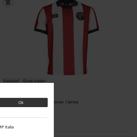
Exclusief
Grote maten
€ 53,99
Vanaf
Soccer Jersey
The Rolling Stones
Jersey
Ok
P Italia