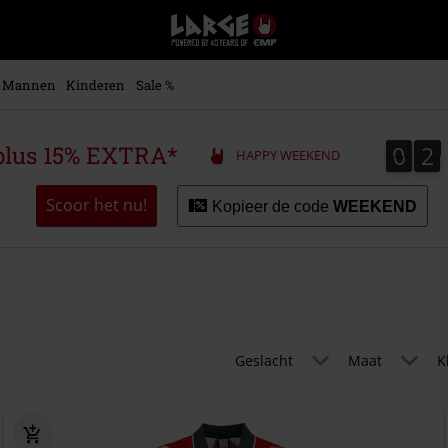
Large
–
Muziek-,
entertainment-,
Mannen
Kinderen
Sale %
en
gaming-
merch
0
2
0
2
plus 15% EXTRA*
HAPPY WEEKEND
+
alternatieve
kleding
Scoor het nu!
Kopieer de code
WEEKEND
Geslacht
Maat
K