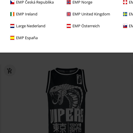
EMP Česká Republika
EMP Norge
EM
ect van deze voordelen bij je eerste bestelling!
EMP Ireland
EMP United Kingdom
EM
 lang GEEN VERZENDKOSTEN
Large Nederland
EMP Österreich
EM
eve aanbiedingen en kortingen
EMP España
oodies bij je bestelling