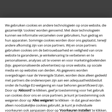
We gebruiken cookies en andere technologieën op onze website, die
gezamenlijk ‘cookies’ worden genoemd. Met deze technologieën
kunnen we informatie verzamelen over gebruikers, hun gedrag en
hun apparaten. Sommige cookies worden door ons geplaatst, terwijl
andere afkomstig zijn van onze partners. Wij en onze partners
Legal
gebruiken cookies om de betrouwbaarheid en veiligheid van onze
website te garanderen, je winkelervaring te verbeteren en te
Algemene Voorwaarden
personaliseren, analyses uit te voeren en voor marketingdoeleinden
(bijv. gepersonaliseerde advertenties) op onze website, op sociale
Bedrijfsgegevens
media en op websites van derden. Als gegevens worden
overgedragen naar de Verenigde Staten, worden deze alleen gedeeld
met partners die onderworpen zijn aan een adequaatheidsbesluit
Privacyverklaring
onder de huidige EU-wetgeving en naar behoren gecertificeerd zijn.
Door op ‘
Akkoord
’ te klikken, geef je toestemming voor het gebruik
Verklaring van conformiteit
van cookies door ons en onze partners. Je kunt je toestemming ook
weigeren door op ‘
Alles weigeren
’ te klikken - in dat geval worden
Informatie over toegankelijkheid
alleen noodzakelijke cookies gebruikt. Je kunt je individuele
voorkeuren ook aanpassen door op ‘
Voorkeuren instellen
’ te klikken.