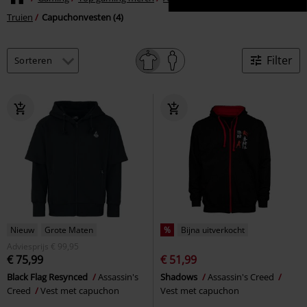
Truien
Capuchonvesten (4)
Filter
Nieuw
Grote Maten
%
Bijna uitverkocht
Adviesprijs
€ 99,95
€ 75,99
€ 51,99
Black Flag Resynced
Assassin's
Shadows
Assassin's Creed
Creed
Vest met capuchon
Vest met capuchon