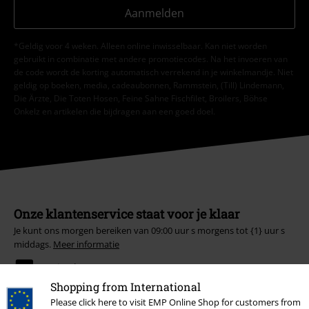
Aanmelden
*Geldig voor 4 weken. Alleen online inwisselbaar. Kan niet worden
gebruikt in combinatie met andere promotiecodes. Na het invoeren van
de code wordt de korting automatisch verrekend in je winkelmandje. Niet
geldig op boeken, media, cadeaubonnen, Rammstein, (Till) Lindemann,
Die Ärzte, Die Toten Hosen, Feine Sahne Fischfilet, Broilers, Böhse
Onkelz en artikelen die bijdragen aan een goed doel.
Onze klantenservice staat voor je klaar
Je kunt ons morgen bereiken van 09:00 uur s morgens tot {1} uur s
middags.
Meer informatie
Begin chat
Shopping from International
Please click here to visit EMP Online Shop for customers from