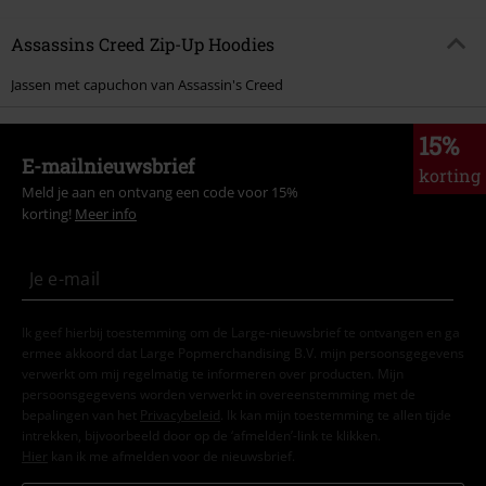
Assassins Creed Zip-Up Hoodies
Jassen met capuchon van Assassin's Creed
15%
E-mailnieuwsbrief
korting
Meld je aan en ontvang een code voor 15%
korting!
Meer info
Ik geef hierbij toestemming om de Large-nieuwsbrief te ontvangen en ga
ermee akkoord dat Large Popmerchandising B.V. mijn persoonsgegevens
verwerkt om mij regelmatig te informeren over producten. Mijn
persoonsgegevens worden verwerkt in overeenstemming met de
bepalingen van het
Privacybeleid
. Ik kan mijn toestemming te allen tijde
intrekken, bijvoorbeeld door op de ‘afmelden’-link te klikken.
Hier
kan ik me afmelden voor de nieuwsbrief.