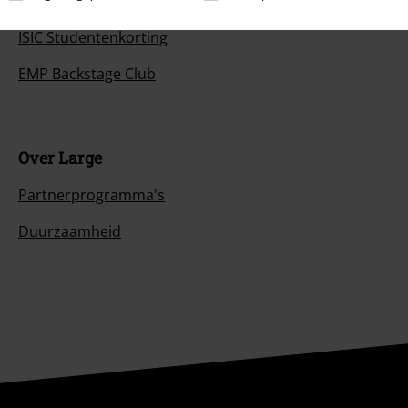
Large Cadeaubonnen
ISIC Studentenkorting
EMP Backstage Club
Over Large
Partnerprogramma's
Duurzaamheid