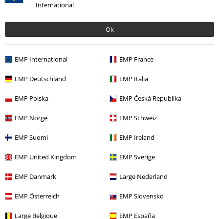
International
Service, catalogus, prijsvragen etc.
Ok
Veelgestelde vragen
Retourvoorwaarden
EMP International
EMP France
Retourneer item
EMP Deutschland
EMP Italia
Algemene maat info
EMP Polska
EMP Česká Republika
Annuleer mijn BSC-lidmaatschap
EMP Norge
EMP Schweiz
Betaalmethodes
EMP Suomi
EMP Ireland
EMP United Kingdom
EMP Sverige
EMP Danmark
Large Nederland
Overige acties
EMP Österreich
EMP Slovensko
Prijsvragen
Large Belgique
EMP España