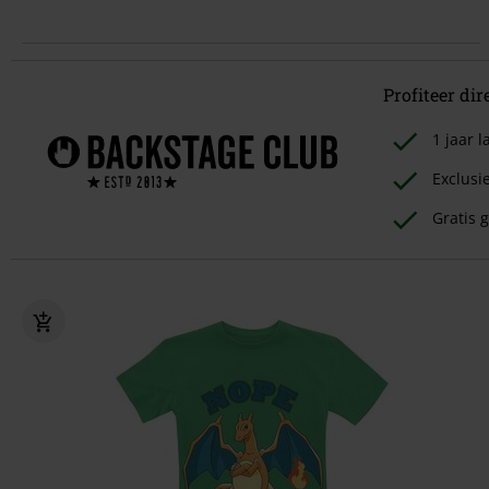
Profiteer dir
1 jaar
Exclusi
Gratis g