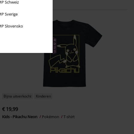
P Schweiz
P Sverige
P Slovensko
Bijna uitverkocht
Kinderen
€ 19,99
Kids - Pikachu Neon
Pokémon
T-shirt