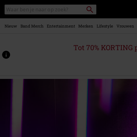
Overslaan
Packstation
Zoek
naar
zoeken
in
hoofdinhoud
catalogus
Nieuw
Band Merch
Entertainment
Merken
Lifestyle
Vrouwen
Tot 70% KORTING 