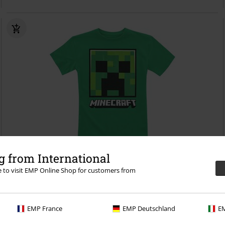
 from International
-20%
Bijna uitverkocht
Adviesprijs
€ 19,99
re to visit EMP Online Shop for customers from
€ 15,99
Kids - Creeper Face
Minecraft
T-shirt
EMP France
EMP Deutschland
EM