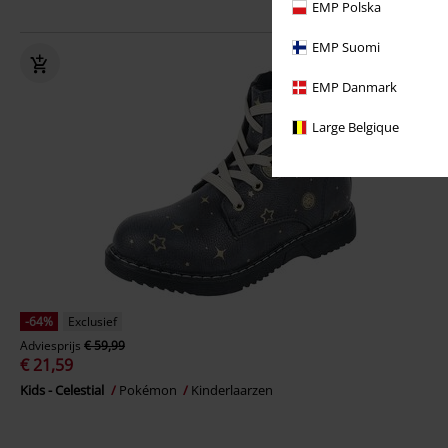
EMP Polska
EMP Suomi
EMP Danmark
Large Belgique
-64%
Exclusief
Adviesprijs
€ 59,99
€ 21,59
Kids - Celestial
Pokémon
Kinderlaarzen