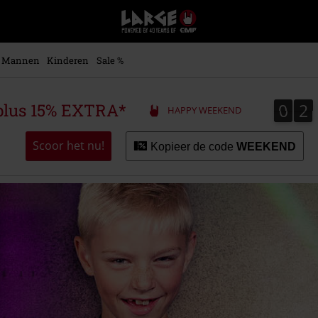
Large
–
Muziek-,
entertainment-,
Mannen
Kinderen
Sale %
en
gaming-
merch
0
2
0
2
plus 15% EXTRA*
HAPPY WEEKEND
+
alternatieve
kleding
Scoor het nu!
Kopieer de code
WEEKEND