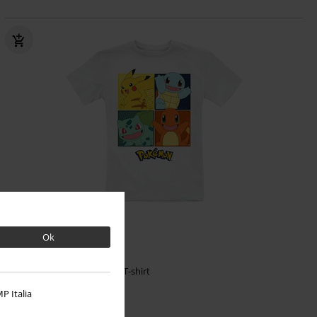
Kinderen
Ok
€ 19,99
Kids - Partner
Pokémon
T-shirt
P Italia