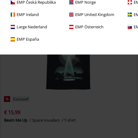
EMP Česká Republika
EMP Norge
EM
EMP Ireland
EMP United Kingdom
EM
Large Nederland
EMP Österreich
EM
EMP España
%
Exclusief
€ 15,99
Beam Me Up
Space Invaders
T-shirt