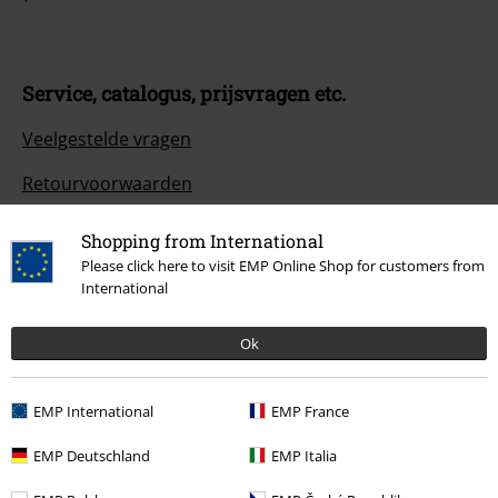
Service, catalogus, prijsvragen etc.
Veelgestelde vragen
Retourvoorwaarden
Retourneer item
Shopping from International
Please click here to visit EMP Online Shop for customers from
Algemene maat info
International
Annuleer mijn BSC-lidmaatschap
Ok
Betaalmethodes
EMP International
EMP France
EMP Deutschland
EMP Italia
Overige acties