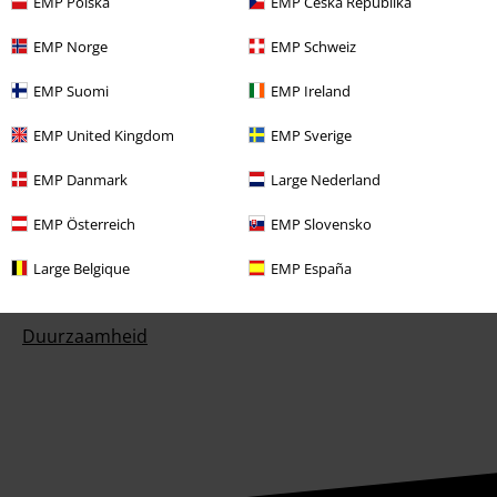
EMP Polska
EMP Česká Republika
Prijsvragen
EMP Norge
EMP Schweiz
Large Cadeaubonnen
EMP Suomi
EMP Ireland
ISIC Studentenkorting
EMP United Kingdom
EMP Sverige
EMP Backstage Club
EMP Danmark
Large Nederland
EMP Österreich
EMP Slovensko
Over Large
Large Belgique
EMP España
Partnerprogramma's
Duurzaamheid