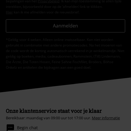
bepalingen van het
Privacybeleid
. Ik kan mijn toestemming te allen tijde
intrekken, bijvoorbeeld door op de ‘afmelden’-link te klikken.
Hier
kan ik me afmelden voor de nieuwsbrief.
Aanmelden
*Geldig voor 4 weken. Alleen online inwisselbaar. Kan niet worden
gebruikt in combinatie met andere promotiecodes. Na het invoeren van
de code wordt de korting automatisch verrekend in je winkelmandje. Niet
geldig op boeken, media, cadeaubonnen, Rammstein, (Till) Lindemann,
Die Ärzte, Die Toten Hosen, Feine Sahne Fischfilet, Broilers, Böhse
Onkelz en artikelen die bijdragen aan een goed doel.
Onze klantenservice staat voor je klaar
Bereikbaar: maandag van 09:00 uur tot 17:00 uur.
Meer informatie
Begin chat