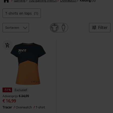
Gaming
Top gaming merch
Overwatch
Kleding (1)
T-shirts en tops
(1)
Filter
-51%
Exclusief
Adviesprijs
€ 34,99
€ 16,99
Tracer
Overwatch
T-shirt