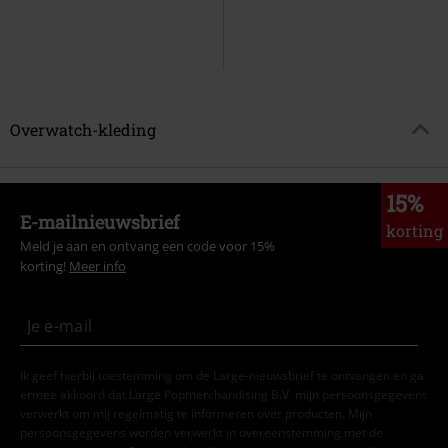
Overwatch-kleding
15%
E-mailnieuwsbrief
korting
Meld je aan en ontvang een code voor 15%
korting!
Meer info
Ik geef hierbij toestemming om de Large-nieuwsbrief te ontvangen en ga
ermee akkoord dat Large Popmerchandising B.V. mijn persoonsgegevens
verwerkt om mij regelmatig te informeren over producten. Mijn
persoonsgegevens worden verwerkt in overeenstemming met de