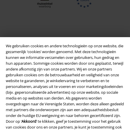
We gebruiken cookies en andere technologieën op onze website, die
gezamenlijk ‘cookies’ worden genoemd. Met deze technologieën
kunnen we informatie verzamelen over gebruikers, hun gedrag en
hun apparaten. Sommige cookies worden door ons geplaatst, terwijl
andere afkomstig zijn van onze partners. Wij en onze partners
Legal
gebruiken cookies om de betrouwbaarheid en veiligheid van onze
website te garanderen, je winkelervaring te verbeteren en te
Algemene Voorwaarden
personaliseren, analyses uit te voeren en voor marketingdoeleinden
(bijv. gepersonaliseerde advertenties) op onze website, op sociale
Bedrijfsgegevens
media en op websites van derden. Als gegevens worden
overgedragen naar de Verenigde Staten, worden deze alleen gedeeld
Privacyverklaring
met partners die onderworpen zijn aan een adequaatheidsbesluit
onder de huidige EU-wetgeving en naar behoren gecertificeerd zijn.
Verklaring van conformiteit
Door op ‘
Akkoord
’ te klikken, geef je toestemming voor het gebruik
van cookies door ons en onze partners. Je kunt je toestemming ook