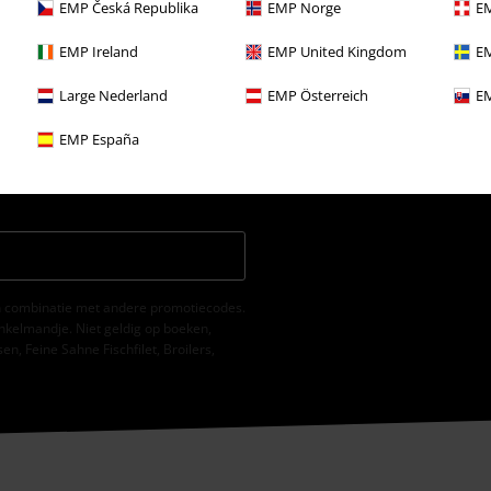
EMP Česká Republika
EMP Norge
EM
EMP Ireland
EMP United Kingdom
EM
Large Nederland
EMP Österreich
EM
mee akkoord dat Large
EMP España
e informeren over producten. Mijn
 van het
Privacybeleid
. Ik kan mijn
e klikken.
 in combinatie met andere promotiecodes.
nkelmandje. Niet geldig op boeken,
, Feine Sahne Fischfilet, Broilers,