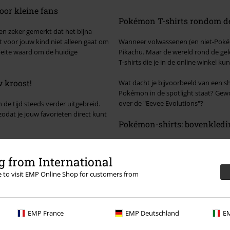
oor kleine fans
Pokémon T-shirts rondom de
 en zeker gemerkt dat het bijna
 voor jouw kind niet alleen gaat om
Wanneer volwassenen (en niet-Poké
oeite waard om de huidige
Pikachu. Maar de wereld rond de gele
T-shirts die je in de online winkel ku
 kroost!
Wat dacht je bijvoorbeeld van een s
Pokémon in de spotlight staat? Gewo
over de "Eevee Evolutions"?
 de tijd steeds verder uitgebreid.
odat je jouw favorieten direct kunt
Pokémon-shirts: bovenkled
tuurlijk geen probleem om de shirts
Echte fans zijn het erover eens dat
schap van "Gotta catch 'em all!"
Pokémon-shirts ook spannende boods
 from International
keep movin'": hier is het zeker de m
re to visit EMP Online Shop for customers from
EMP France
EMP Deutschland
EM