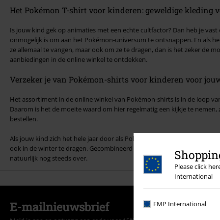
Het Pokémon T-shirt voor kinderen: geweldige kleding v
Is jouw kind gek op animaties met een echte cultfactor? Dan heb je vast
onmogelijk is om aan het Pokémon-universum te ontsnappen. En als het
ze allemaal te vangen, maar ook om ze te dragen, dan is het zeker de m
aanbiedingen in de online winkel te ontdekken.
Verzeker je van Pokémon-shirts voor kinderen voor jouw
Het assortiment in de online winkel van Pokémon-shirts is in de loop van
Daarom is het de moeite waard om hier regelmatig een kijkje te nemen, z
bestellen.
Als jouw kind zich het hele jaar door als Pokémon Trainer ziet, is het na
ook in de winter te dragen. Gecombineerd met een hoodie komt de bood
Shopping
natuurlijk nog steeds over.
Please click he
International
EMP International
E-mailnieuwsbrief