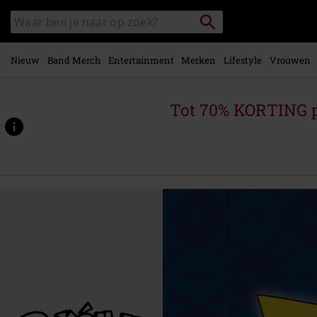
Overslaan
Packstation
Zoek
naar
zoeken
in
hoofdinhoud
catalogus
Nieuw
Band Merch
Entertainment
Merken
Lifestyle
Vrouwen
Tot 70% KORTING 