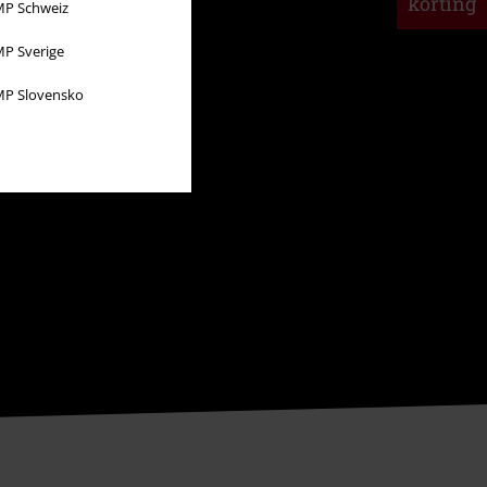
korting
P Schweiz
P Sverige
P Slovensko