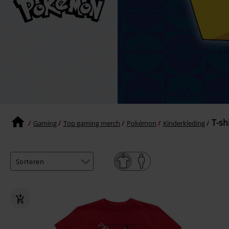
T-shi
Gaming
Top gaming merch
Pokémon
Kinderkleding