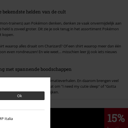
 bekendste helden van de cult
mon-trainers) aan Pokémon denken, denken ze vaak onvermijdelijk aan
 held is zoveel groter. Dit zie je ook terug in het assortiment Pokémon
nt kopen.
hirt waarop alles draait om Charizard? Of een shirt waarop meer dan één
on even rondneuzen! En wie weet… misschien leer jij ook iets nieuws
ing met spannende boodschappen
 Pokémon meer is dan alleen animatieverhalen. En daarom brengen veel
chappen over. Of het nu gaat om "I need my cutie sleep" of "Gotta
oeite waard om eens goed te kijken.
Ok
15%
P Italia