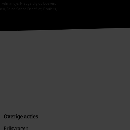
nkelmandje. Niet geldig op boeken,
, Feine Sahne Fischfilet, Broilers,
Overige acties
Prijsvragen