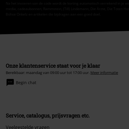
Na het invoeren van de code wordt de korting automatisch verrekend in je wi
media, cadeaubonnen, Rammstein, (Till) Lindemann, Die Ärzte, Die Toten Hosen
Böhse Onkelz en artikelen die bijdragen aan een goed doel.
Onze klantenservice staat voor je klaar
Bereikbaar: maandag van 09:00 uur tot 17:00 uur.
Meer informatie
Begin chat
Service, catalogus, prijsvragen etc.
Veelgestelde vragen