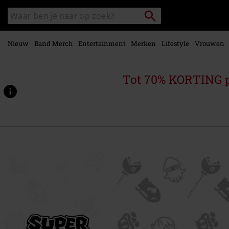
Overslaan
Packstation
Zoek
naar
zoeken
in
hoofdinhoud
catalogus
Nieuw
Band Merch
Entertainment
Merken
Lifestyle
Vrouwen
Tot 70% KORTING 