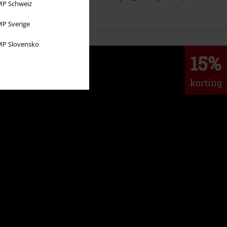
P Schweiz
...
P Sverige
P Slovensko
15%
korting