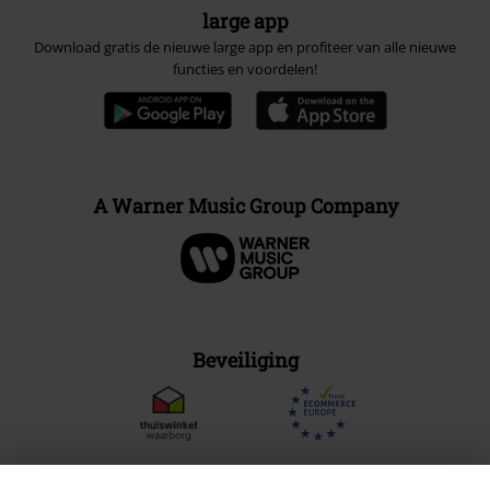
large app
Download gratis de nieuwe large app en profiteer van alle nieuwe
functies en voordelen!
A Warner Music Group Company
Beveiliging