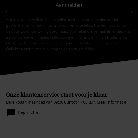
Aanmelden
*Geldig voor 4 weken. Alleen online inwisselbaar. Kan niet worden
gebruikt in combinatie met andere promotiecodes. Na het invoeren van
de code wordt de korting automatisch verrekend in je winkelmandje. Niet
geldig op boeken, media, cadeaubonnen, Rammstein, (Till) Lindemann,
Die Ärzte, Die Toten Hosen, Feine Sahne Fischfilet, Broilers, Böhse
Onkelz en artikelen die bijdragen aan een goed doel.
Onze klantenservice staat voor je klaar
Bereikbaar: maandag van 09:00 uur tot 17:00 uur.
Meer informatie
Begin chat