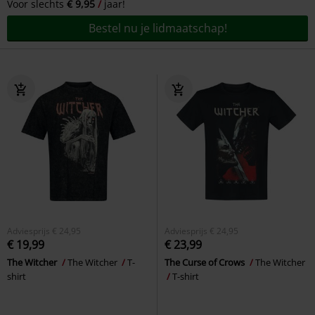
Voor slechts
€ 9,95
jaar!
Bestel nu je lidmaatschap!
Adviesprijs
€ 24,95
Adviesprijs
€ 24,95
€ 19,99
€ 23,99
The Witcher
The Witcher
T-
The Curse of Crows
The Witcher
shirt
T-shirt