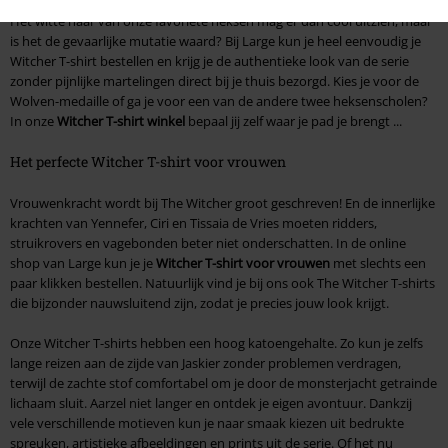
Het witte haar van onze favoriete heksen mag er dan cool uitzien, maar
is het de gevaarlijke mutatie waard? Bij Large kun je heel eenvoudig je
Witcher T-shirt bestellen en krijg je de authentieke look van de serie
zonder pijnlijke martelingen direct bij je thuis bezorgd. Kies je voor de
Wolven-medaille of ga je voor een van de andere twee heksenscholen?
In onze
Witcher T-shirt winkel
bepaal jij zelf waar je pad je brengt ...
Het perfecte Witcher T-shirt voor vrouwen
Vrouwenkracht wordt bij The Witcher groot geschreven! En de innerlijke
krachten van Yennefer, Ciri en Tissaia de Vries moeten ridders,
struikrovers en vagebonden beter niet onderschatten. In de online
shop van Large kun je je
Witcher T-shirt voor vrouwen
met slechts een
paar klikken bestellen. Natuurlijk vind je bij ons ook The Witcher T-shirts
die bijzonder nauwsluitend zijn, zodat je precies jouw look krijgt.
Onze Witcher T-shirts hebben een hoog katoengehalte. Zo kun je zelfs
lange reizen aan de zijde van Jaskier zonder problemen verdragen,
terwijl de zachte stof comfortabel om je door de monsterjacht getrainde
lichaam sluit. Aarzel niet langer en ontdek je eigen avontuur. Dankzij
vele verschillende motieven kun je naar smaak kiezen uit bedrukte
spreuken, artistieke afbeeldingen en prints uit de serie. Of het nu