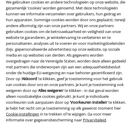
We gebruiken cookies en andere technologieën op onze website, die
gezamenlijk ‘cookies’ worden genoemd. Met deze technologieën
kunnen we informatie verzamelen over gebruikers, hun gedrag en
hun apparaten. Sommige cookies worden door ons geplaatst, terwijl
andere afkomstig zijn van onze partners. Wij en onze partners
gebruiken cookies om de betrouwbaarheid en veiligheid van onze
website te garanderen, je winkelervaring te verbeteren en te
personaliseren, analyses uit te voeren en voor marketingdoeleinden
(bijv. gepersonaliseerde advertenties) op onze website, op sociale
Legal
media en op websites van derden. Als gegevens worden
overgedragen naar de Verenigde Staten, worden deze alleen gedeeld
Algemene Voorwaarden
met partners die onderworpen zijn aan een adequaatheidsbesluit
onder de huidige EU-wetgeving en naar behoren gecertificeerd zijn.
Bedrijfsgegevens
Door op ‘
Akkoord
’ te klikken, geef je toestemming voor het gebruik
van cookies door ons en onze partners. Je kunt je toestemming ook
Privacyverklaring
weigeren door op ‘
Alles weigeren
’ te klikken - in dat geval worden
alleen noodzakelijke cookies gebruikt. Je kunt je individuele
Verklaring van conformiteit
voorkeuren ook aanpassen door op ‘
Voorkeuren instellen
’ te klikken.
Je hebt het recht om je toestemming op elk gewenst moment hier
Cookie-instellingen
in te trekken of te wijzigen. Ga voor meer
Informatie over toegankelijkheid
informatie over gegevensbescherming naar
Privacybeleid
.
Cookie-instellingen