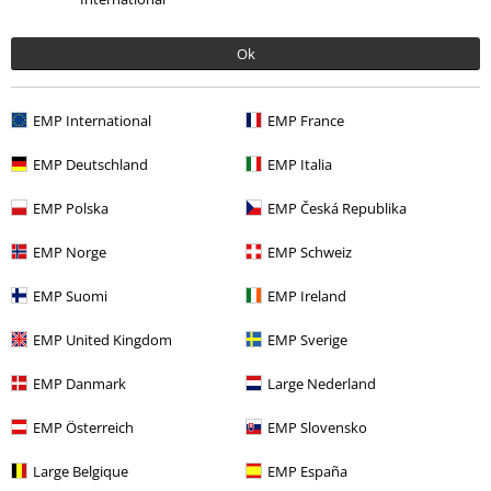
adem ingeademd? Dan ben je in onze Witcher T-shirt winkel precies op
de juiste plek. Bij ons vind je de beste heksen shirts in precies de maat
en kleur die je zoekt – van de gespierde Geralt tot de sierlijke Ciri, er is
Ok
voor iedereen een passend Witcher T-shirt. Waar wacht je nog op? Shirts
brengen immers bekendelijk orde in de chaos ... of was het magie?
EMP International
EMP France
Haal je Witcher mannen T-shirt!
EMP Deutschland
EMP Italia
Monsterjacht is mannenwerk onder de heksen, of het nu Vesemir, Eskel
of Brehen is – tussen deze zilveren zwaarden kom je beter niet. Maar
EMP Polska
EMP Česká Republika
waarom ruzie maken als je je vrienden ook een geweldig cadeau mee
naar de vesting kunt brengen? Witcher T-shirts zijn het perfecte
EMP Norge
EMP Schweiz
geschenk voor alle heksen fans en monsterslachters.
EMP Suomi
EMP Ireland
Of je nu les volgt in de Griffioenschool, een picknick houdt op een wei
voor de stadspoorten van Metinna, of 's avonds naar een ridderbal gaat
EMP United Kingdom
EMP Sverige
– T-shirts zijn bij elke gelegenheid en in elk seizoen aan je zijde. Dankzij
hun korte mouwen zijn de stijlvolle bovenkleding prima geschikt voor
EMP Danmark
Large Nederland
de warmere dagen, maar ze kunnen ook heel comfortabel onder een
hoodie en in combinatie met een open flanellen overhemd gedragen
EMP Österreich
EMP Slovensko
worden. Ruil je harnas en bijl eens in voor een
Witcher mannen T-shirt
dat een tovenaar waardig is!
Large Belgique
EMP España