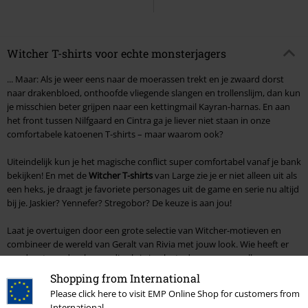
Witcher T-shirts voor echte monsterjagers
... Maar: Als je weer eens naar de moerassen trekt en je zwaard dorst
naar drakenbloed, onthoofde vliegende slangen en trollenslijm, dan kun
je misschien beter grijpen naar een kettingmail Kayran-harnas. En aan
het front tussen Nilfgaard en Cintra ga je liever niet staan in onze
comfortabele katoenen T-shirts – maar waarom ook?
Uiteindelijk kun je het magische conflict super comfortabel vanaf je bank
bekijken! En met de
Witcher T-shirts
van Large zie je er niet alleen uit als
een heks, je draagt je favoriete personages uit de game en serie nu altijd
bij je. Jaskier? Yennefer? Stregobor? De keuze is aan jou!
Laat je overtuigen door een grote selectie van Witcher-motieven en
combineer de wereld van Geralt van Rivia met jouw look. Wie heeft er
goud en toverdranken nodig als je in plaats daarvan een volle
kledingkast kunt hebben? Dus – geef shirts aan je heks, goede mensen!
Shopping from International
Please click here to visit EMP Online Shop for customers from
Heb je de boeken gelezen? Alle games gespeeld? En de serie in één
International