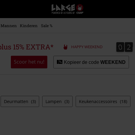
Large
–
Muziek-,
entertainment-,
Mannen
Kinderen
Sale %
en
gaming-
merch
0
2
0
2
plus 15% EXTRA*
HAPPY WEEKEND
+
alternatieve
kleding
Scoor het nu!
Kopieer de code
WEEKEND
Deurmatten
(3)
Lampen
(3)
Keukenaccessoires
(18)