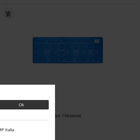
Ok
€ 19,99
Astro Bot Desk Mat
Astro Bot
Muismat
P Italia