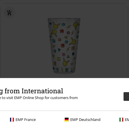
Bijna uitverkocht
 from International
re to visit EMP Online Shop for customers from
€ 10,99
Pikachu
Pokémon
Drinkglas
EMP France
EMP Deutschland
EM