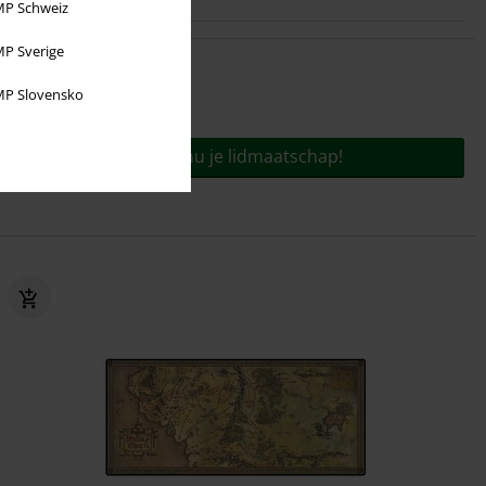
P Schweiz
P Sverige
P Slovensko
Voor slechts
€ 9,95
jaar!
Bestel nu je lidmaatschap!