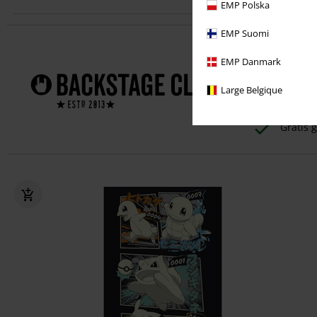
EMP Polska
EMP Suomi
Profiteer dir
EMP Danmark
1 jaar
Large Belgique
Exclusi
Gratis g