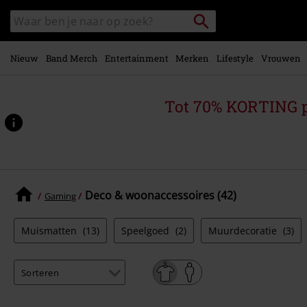
Overslaan
Packstation
Zoek
naar
zoeken
in
hoofdinhoud
catalogus
Nieuw
Band Merch
Entertainment
Merken
Lifestyle
Vrouwen
Tot 70% KORTING 
Deco & woonaccessoires (42)
Gaming
Muismatten
(13)
Speelgoed
(2)
Muurdecoratie
(3)