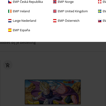
EMP Česká Republika
EMP Norge
EM
EMP Ireland
EMP United Kingdom
EM
ect van deze voordelen bij je eerste bestelling!
Large Nederland
EMP Österreich
EM
 lang GEEN VERZENDKOSTEN
EMP España
eve aanbiedingen en kortingen
oodies bij je bestelling