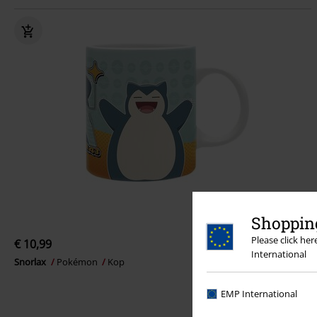
Shopping
Please click he
€ 10,99
International
Snorlax
Pokémon
Kop
EMP International