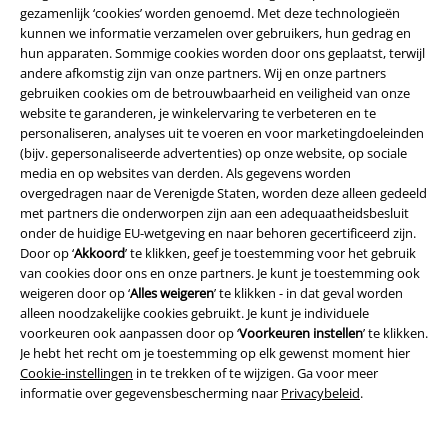
gezamenlijk ‘cookies’ worden genoemd. Met deze technologieën
kunnen we informatie verzamelen over gebruikers, hun gedrag en
15%
hun apparaten. Sommige cookies worden door ons geplaatst, terwijl
E-mailnieuwsbrief
korting
andere afkomstig zijn van onze partners. Wij en onze partners
Meld je aan en ontvang een code voor 15%
gebruiken cookies om de betrouwbaarheid en veiligheid van onze
korting!
Meer info
website te garanderen, je winkelervaring te verbeteren en te
personaliseren, analyses uit te voeren en voor marketingdoeleinden
(bijv. gepersonaliseerde advertenties) op onze website, op sociale
media en op websites van derden. Als gegevens worden
overgedragen naar de Verenigde Staten, worden deze alleen gedeeld
met partners die onderworpen zijn aan een adequaatheidsbesluit
Ik geef hierbij toestemming om de Large-nieuwsbrief te ontvangen en ga
ermee akkoord dat Large Popmerchandising B.V. mijn persoonsgegevens
onder de huidige EU-wetgeving en naar behoren gecertificeerd zijn.
verwerkt om mij regelmatig te informeren over producten. Mijn
Door op ‘
Akkoord
’ te klikken, geef je toestemming voor het gebruik
persoonsgegevens worden verwerkt in overeenstemming met de
van cookies door ons en onze partners. Je kunt je toestemming ook
bepalingen van het
Privacybeleid
. Ik kan mijn toestemming te allen tijde
weigeren door op ‘
Alles weigeren
’ te klikken - in dat geval worden
intrekken, bijvoorbeeld door op de ‘afmelden’-link te klikken.
alleen noodzakelijke cookies gebruikt. Je kunt je individuele
Hier
kan ik me afmelden voor de nieuwsbrief.
voorkeuren ook aanpassen door op ‘
Voorkeuren instellen
’ te klikken.
Je hebt het recht om je toestemming op elk gewenst moment hier
Aanmelden
Cookie-instellingen
in te trekken of te wijzigen. Ga voor meer
informatie over gegevensbescherming naar
Privacybeleid
.
*Geldig voor 4 weken. Alleen online inwisselbaar. Kan niet worden
gebruikt in combinatie met andere promotiecodes. Na het invoeren van