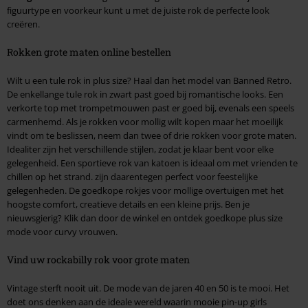
figuurtype en voorkeur kunt u met de juiste rok de perfecte look
creëren.
Rokken grote maten online bestellen
Wilt u een tule rok in plus size? Haal dan het model van Banned Retro.
De enkellange tule rok in zwart past goed bij romantische looks. Een
verkorte top met trompetmouwen past er goed bij, evenals een speels
carmenhemd. Als je rokken voor mollig wilt kopen maar het moeilijk
vindt om te beslissen, neem dan twee of drie rokken voor grote maten.
Idealiter zijn het verschillende stijlen, zodat je klaar bent voor elke
gelegenheid. Een sportieve rok van katoen is ideaal om met vrienden te
chillen op het strand.
zijn daarentegen perfect voor feestelijke
gelegenheden. De goedkope rokjes voor mollige overtuigen met het
hoogste comfort, creatieve details en een kleine prijs. Ben je
nieuwsgierig? Klik dan door de winkel en ontdek goedkope plus size
mode voor curvy vrouwen.
Vind uw rockabilly rok voor grote maten
Vintage sterft nooit uit. De mode van de jaren 40 en 50 is te mooi. Het
doet ons denken aan de ideale wereld waarin mooie pin-up girls