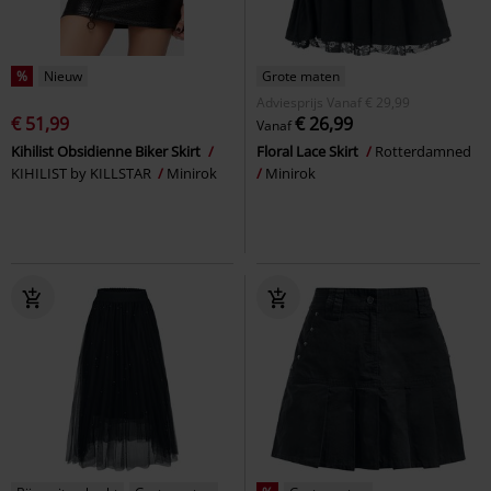
%
Nieuw
Grote maten
Adviesprijs
Vanaf
€ 29,99
€ 51,99
€ 26,99
Vanaf
Kihilist Obsidienne Biker Skirt
Floral Lace Skirt
Rotterdamned
KIHILIST by KILLSTAR
Minirok
Minirok