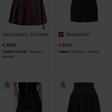
Bijna uitverkocht
Grote maten
%
Bijna uitverkocht
€ 29,99
€ 30,99
Check It Out Kilt
Banned
Helena
Forplay
Minirok
Minirok