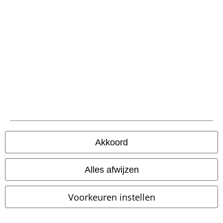
de code wordt de korting automatisch verrekend in je winkelmandje. Niet
geldig op boeken, media, cadeaubonnen, Rammstein, (Till) Lindemann,
Die Ärzte, Die Toten Hosen, Feine Sahne Fischfilet, Broilers, Böhse
Onkelz en artikelen die bijdragen aan een goed doel.
Onze klantenservice staat voor je klaar
Vandaag is onze klantenservice bereikbaar van 09:00 tot 17:00.
Meer
informatie
Akkoord
Begin chat
Alles afwijzen
Service, catalogus, prijsvragen etc.
Voorkeuren instellen
Veelgestelde vragen