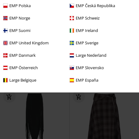
EMP Polska
EMP Česká Republika
EMP Norge
EMP Schweiz
EMP Suomi
EMP Ireland
%
Grote maten
Borduursel
Metalen details
EMP United Kingdom
EMP Sverige
€ 53,99
€ 80,99
Vanaf
Vanaf
EMP Danmark
Large Nederland
Toyin Black Herringbone Overall
Jayden Skirt
Hell Bunny
Skirt
Voodoo Vixen
Midirok
Minirok
EMP Österreich
EMP Slovensko
Large Belgique
EMP España