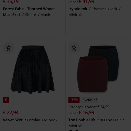
€ 35,19
€ 41,99
Vanaf
Forest Fable - Thorned Woods -
Hybrid rok
Chemical Black
Maxi Skirt
Killstar
Maxirok
Minirok
%
-32%
Exclusief
Adviesprijs
Vanaf
€ 24,99
€ 22,94
€ 16,99
Vanaf
Velvet Skirt
Forplay
Minirok
The Double Life
RED by EMP
Minirok