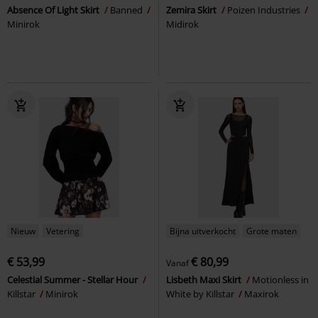
Absence Of Light Skirt
Banned
Zemira Skirt
Poizen Industries
Minirok
Midirok
Nieuw
Vetering
Bijna uitverkocht
Grote maten
€ 53,99
€ 80,99
Vanaf
Celestial Summer - Stellar Hour
Lisbeth Maxi Skirt
Motionless in
Killstar
Minirok
White by Killstar
Maxirok