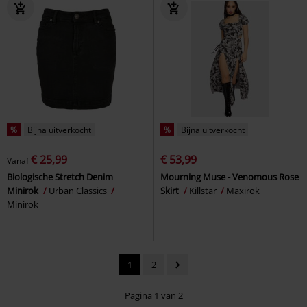
%
Bijna uitverkocht
%
Bijna uitverkocht
€ 25,99
€ 53,99
Vanaf
Biologische Stretch Denim
Mourning Muse - Venomous Rose
Minirok
Urban Classics
Skirt
Killstar
Maxirok
Minirok
1
2
Pagina 1 van 2