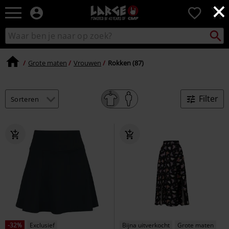
×
Large
0
–
Muziek-,
Packst
Zoek
zoeken
entertainment-,
in
en
catalogus
gaming-
Grote maten
Vrouwen
Rokken (87)
merch
+
alternatieve
Filter
kleding
-32%
Exclusief
Bijna uitverkocht
Grote maten