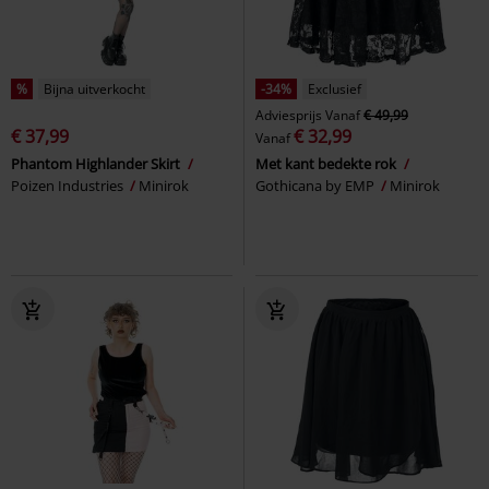
%
Bijna uitverkocht
-34%
Exclusief
Adviesprijs
Vanaf
€ 49,99
€ 37,99
€ 32,99
Vanaf
Phantom Highlander Skirt
Met kant bedekte rok
Poizen Industries
Minirok
Gothicana by EMP
Minirok