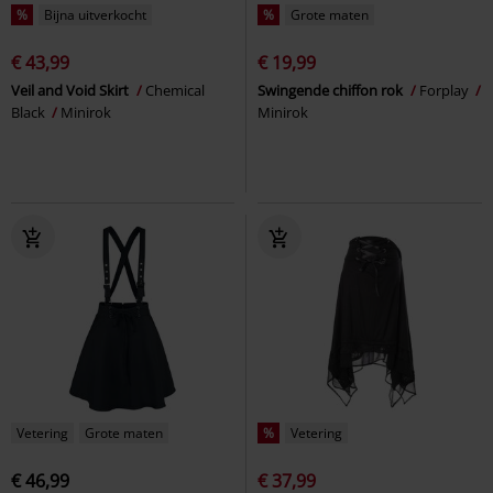
%
Bijna uitverkocht
%
Grote maten
€ 43,99
€ 19,99
Veil and Void Skirt
Chemical
Swingende chiffon rok
Forplay
Black
Minirok
Minirok
Vetering
Grote maten
%
Vetering
€ 46,99
€ 37,99