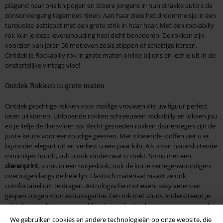
plagend naar ons knipogen en stoere jongens in hun strakke auto's de
zonsondergang tegemoet rijden. Aan haar zijde het droommeisje in een
turquoise petticoat met een grote strik in haar haar. Met een rockabilly
rok kun je deze levenshouding heel dicht benaderen. De rokken zijn
voorzien van jaren 50 motieven zoals stippen of schattige kersen.
Ontdek je Rockabilly rok in grote maten online bij ons en leef je uit in de
onsterfelijke vintage vibe!
Ontdek Rokken in grote maten
Ontdek prachtige rokken voor mollige vrouwen die uw figuur perfect
laten uitkomen. Uitlopende rokken schreeuwen rockabilly en lokken jou
en je liefje de dansvloer op. Recht gesneden rokken daarentegen zijn de
juiste keuze voor eenvoudige geesten. Met vloeiende stoffen ziet u er
bijzonder elegant uit en verliest u een paar kilo. Als u van nauwsluitende
minirokjes houdt, zult u ook vinden wat u zoekt. Soms met een
dierenprint
, soms in een ruitjeslook, ook de korte vertegenwoordigers
overtuigen langs de hele lijn. Elastisch materiaal maakt ze ook
comfortabel om te dragen. Astrologische motieven, sexy veters en
gespen zorgen voor extravagantie. Een rok met studs onderstreept je
wilde kant en laat je er geweldig uitzien. Zoals u kunt zien, is er een rok
voor elke smaak en elke maat!
We gebruiken cookies en andere technologieën op onze website, die