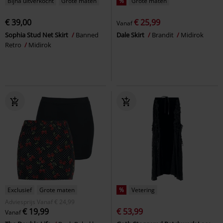
Bijna uitverkocht
Grote maten
%
Grote maten
€ 39,00
€ 25,99
Vanaf
Sophia Stud Net Skirt
Banned
Dale Skirt
Brandit
Midirok
Retro
Midirok
Exclusief
Grote maten
%
Vetering
Adviesprijs
Vanaf
€ 24,99
€ 19,99
€ 53,99
Vanaf