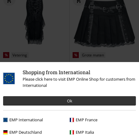
%
Vetering
%
Grote maten
€ 86,99
€ 59,49
Vanaf
Vanaf
Shopping from International
Gothic Skirt
Sinister Gothic
Aura Mini Skirt
Burleska
Please click here to visit EMP Online Shop for customers from
Midirok
Minirok
International
Ok
EMP International
EMP France
EMP Deutschland
EMP Italia