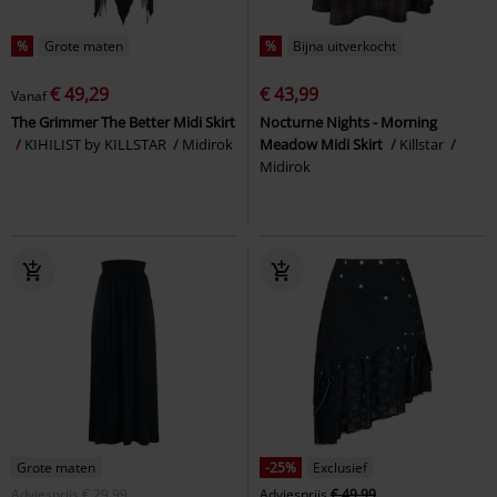
%
Grote maten
%
Bijna uitverkocht
€ 49,29
€ 43,99
Vanaf
The Grimmer The Better Midi Skirt
Nocturne Nights - Morning
KIHILIST by KILLSTAR
Midirok
Meadow Midi Skirt
Killstar
Midirok
Grote maten
-25%
Exclusief
Adviesprijs
€ 29,99
Adviesprijs
€ 49,99