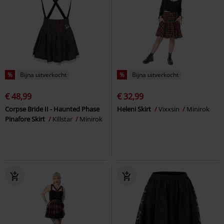
%
Bijna uitverkocht
%
Bijna uitverkocht
€ 48,99
€ 32,99
Corpse Bride II - Haunted Phase
Heleni Skirt
Vixxsin
Minirok
Pinafore Skirt
Killstar
Minirok