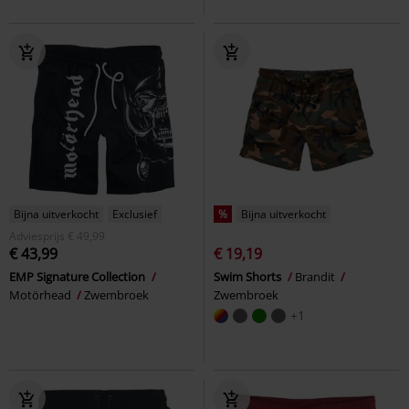
Bijna uitverkocht
Exclusief
%
Bijna uitverkocht
Adviesprijs
€ 49,99
€ 43,99
€ 19,19
EMP Signature Collection
Swim Shorts
Brandit
Motörhead
Zwembroek
Zwembroek
+1