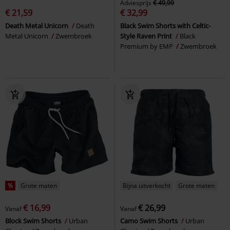
Adviesprijs
€ 49,99
€ 21,59
€ 32,99
Death Metal Unicorn
Death
Black Swim Shorts with Celtic-
Metal Unicorn
Zwembroek
Style Raven Print
Black
Premium by EMP
Zwembroek
%
Grote maten
Bijna uitverkocht
Grote maten
€ 16,99
€ 26,99
Vanaf
Vanaf
Block Swim Shorts
Urban
Camo Swim Shorts
Urban