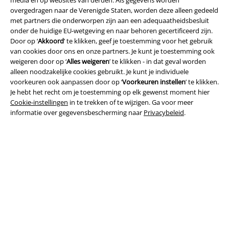
overgedragen naar de Verenigde Staten, worden deze alleen gedeeld
met partners die onderworpen zijn aan een adequaatheidsbesluit
Legal
onder de huidige EU-wetgeving en naar behoren gecertificeerd zijn.
Door op ‘
Akkoord
’ te klikken, geef je toestemming voor het gebruik
Algemene Voorwaarden
van cookies door ons en onze partners. Je kunt je toestemming ook
weigeren door op ‘
Alles weigeren
’ te klikken - in dat geval worden
Bedrijfsgegevens
alleen noodzakelijke cookies gebruikt. Je kunt je individuele
voorkeuren ook aanpassen door op ‘
Voorkeuren instellen
’ te klikken.
Je hebt het recht om je toestemming op elk gewenst moment hier
Privacyverklaring
Cookie-instellingen
in te trekken of te wijzigen. Ga voor meer
informatie over gegevensbescherming naar
Privacybeleid
.
Verklaring van conformiteit
Informatie over toegankelijkheid
Cookie-instellingen
Annuleer bestelling
Alle prijzen incl.
wettelijke BTW
© 1986-2026 Large Popmerchandising B.V.