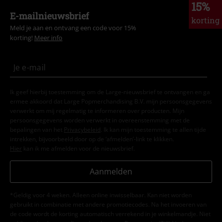
15%
E-mailnieuwsbrief
korting
Meld je aan en ontvang een code voor 15%
korting!
Meer info
Ik geef hierbij toestemming om de Large-nieuwsbrief te ontvangen en ga
ermee akkoord dat Large Popmerchandising B.V. mijn persoonsgegevens
verwerkt om mij regelmatig te informeren over producten. Mijn
persoonsgegevens worden verwerkt in overeenstemming met de
bepalingen van het
Privacybeleid
. Ik kan mijn toestemming te allen tijde
intrekken, bijvoorbeeld door op de ‘afmelden’-link te klikken.
Hier
kan ik me afmelden voor de nieuwsbrief.
Aanmelden
*Geldig voor 4 weken. Alleen online inwisselbaar. Kan niet worden
gebruikt in combinatie met andere promotiecodes. Na het invoeren van
de code wordt de korting automatisch verrekend in je winkelmandje. Niet