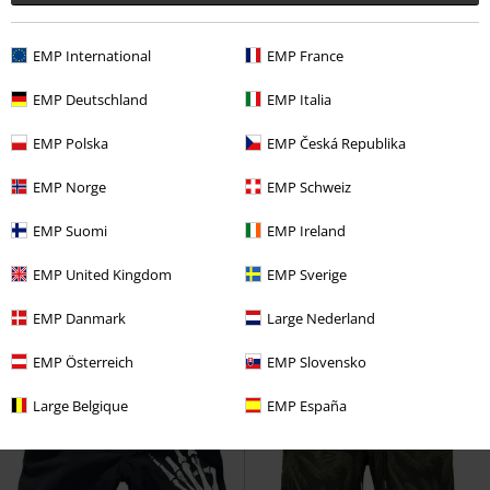
EMP International
EMP France
EMP Deutschland
EMP Italia
%
Bijna uitverkocht
-34%
Bijna uitverkocht
EMP Polska
EMP Česká Republika
Adviesprijs
€ 49,99
€ 26,99
€ 32,99
EMP Norge
EMP Schweiz
Clennel
Lonsdale London
EMP Signature Collection
Iron
EMP Suomi
EMP Ireland
Zwembroek
Maiden
Zwembroek
EMP United Kingdom
EMP Sverige
EMP Danmark
Large Nederland
EMP Österreich
EMP Slovensko
Large Belgique
EMP España