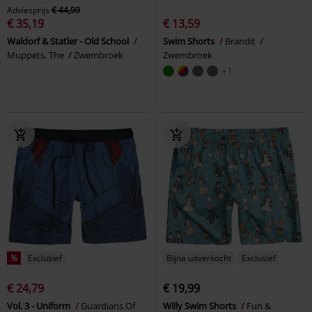
Adviesprijs
€ 44,99
€ 35,19
€ 13,59
Waldorf & Statler - Old School
Swim Shorts
Brandit
Muppets, The
Zwembroek
Zwembroek
+1
%
Exclusief
Bijna uitverkocht
Exclusief
€ 24,79
€ 19,99
Vol. 3 - Uniform
Guardians Of
Willy Swim Shorts
Fun &