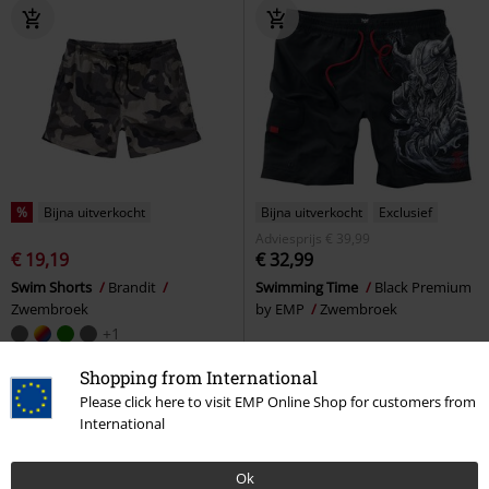
%
Bijna uitverkocht
Bijna uitverkocht
Exclusief
Adviesprijs
€ 39,99
€ 19,19
€ 32,99
Swim Shorts
Brandit
Swimming Time
Black Premium
Zwembroek
by EMP
Zwembroek
+1
Shopping from International
Please click here to visit EMP Online Shop for customers from
International
Ok