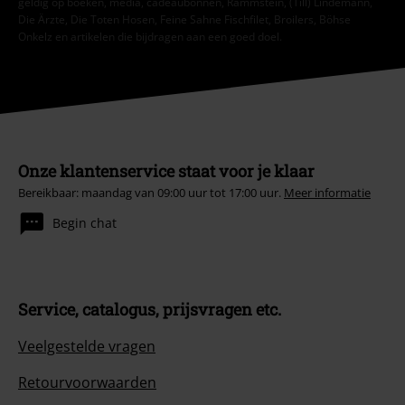
geldig op boeken, media, cadeaubonnen, Rammstein, (Till) Lindemann,
Die Ärzte, Die Toten Hosen, Feine Sahne Fischfilet, Broilers, Böhse
Onkelz en artikelen die bijdragen aan een goed doel.
Onze klantenservice staat voor je klaar
Bereikbaar: maandag van 09:00 uur tot 17:00 uur.
Meer informatie
Begin chat
Service, catalogus, prijsvragen etc.
Veelgestelde vragen
Retourvoorwaarden