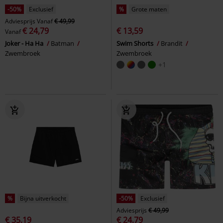
-50%
Exclusief
%
Grote maten
Adviesprijs
Vanaf
€ 49,99
€ 24,79
€ 13,59
Vanaf
Joker - Ha Ha
Batman
Swim Shorts
Brandit
Zwembroek
Zwembroek
+1
%
Bijna uitverkocht
-50%
Exclusief
Adviesprijs
€ 49,99
€ 35,19
€ 24,79