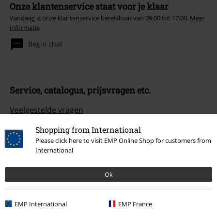
Onze klantenservice staat voor je klaar
Vandaag is onze klantenservice bereikbaar van 09:00 tot 17:00.
Meer
informatie
Begin chat
Service, catalogus, prijsvragen etc.
Veelgestelde vragen
Retourvoorwaarden
Shopping from International
Please click here to visit EMP Online Shop for customers from
Retourneer item
International
Algemene maat info
Ok
Annuleer mijn BSC-lidmaatschap
EMP International
EMP France
Betaalmethodes