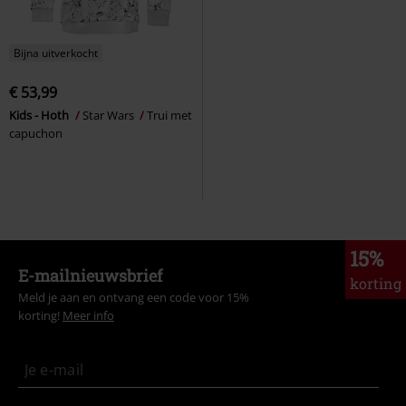
Bijna uitverkocht
€ 53,99
Kids - Hoth
Star Wars
Trui met
capuchon
15%
E-mailnieuwsbrief
korting
Meld je aan en ontvang een code voor 15%
korting!
Meer info