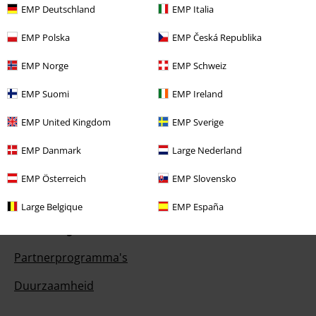
EMP Deutschland
EMP Italia
EMP Polska
EMP Česká Republika
Overige acties
EMP Norge
EMP Schweiz
Prijsvragen
EMP Suomi
EMP Ireland
Large Cadeaubonnen
EMP United Kingdom
EMP Sverige
ISIC Studentenkorting
EMP Danmark
Large Nederland
EMP Backstage Club
EMP Österreich
EMP Slovensko
Large Belgique
EMP España
Over Large
Partnerprogramma's
Duurzaamheid