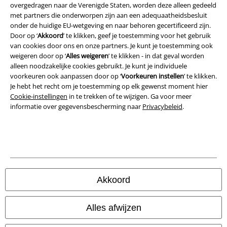
overgedragen naar de Verenigde Staten, worden deze alleen gedeeld
Privacyverklaring
met partners die onderworpen zijn aan een adequaatheidsbesluit
onder de huidige EU-wetgeving en naar behoren gecertificeerd zijn.
Verklaring van conformiteit
Door op ‘
Akkoord
’ te klikken, geef je toestemming voor het gebruik
van cookies door ons en onze partners. Je kunt je toestemming ook
weigeren door op ‘
Alles weigeren
’ te klikken - in dat geval worden
Informatie over toegankelijkheid
alleen noodzakelijke cookies gebruikt. Je kunt je individuele
voorkeuren ook aanpassen door op ‘
Voorkeuren instellen
’ te klikken.
Cookie-instellingen
Je hebt het recht om je toestemming op elk gewenst moment hier
Cookie-instellingen
in te trekken of te wijzigen. Ga voor meer
Annuleer bestelling
informatie over gegevensbescherming naar
Privacybeleid
.
Alle prijzen incl.
wettelijke BTW
© 1986-2026 Large Popmerchandising B.V.
Akkoord
Onze online shops
Alles afwijzen
EMP International