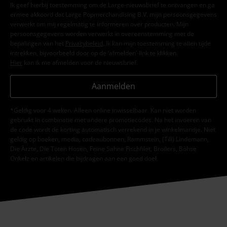
Ik geef hierbij toestemming om de Large-nieuwsbrief te ontvangen en ga
ermee akkoord dat Large Popmerchandising B.V. mijn persoonsgegevens
verwerkt om mij regelmatig te informeren over producten. Mijn
persoonsgegevens worden verwerkt in overeenstemming met de
bepalingen van het
Privacybeleid
. Ik kan mijn toestemming te allen tijde
intrekken, bijvoorbeeld door op de ‘afmelden’-link te klikken.
Hier
kan ik me afmelden voor de nieuwsbrief.
Aanmelden
*Geldig voor 4 weken. Alleen online inwisselbaar. Kan niet worden
gebruikt in combinatie met andere promotiecodes. Na het invoeren van
de code wordt de korting automatisch verrekend in je winkelmandje. Niet
geldig op boeken, media, cadeaubonnen, Rammstein, (Till) Lindemann,
Die Ärzte, Die Toten Hosen, Feine Sahne Fischfilet, Broilers, Böhse
Onkelz en artikelen die bijdragen aan een goed doel.