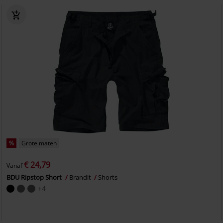
%
Grote maten
€ 24,79
Vanaf
BDU Ripstop Short
Brandit
Shorts
+4