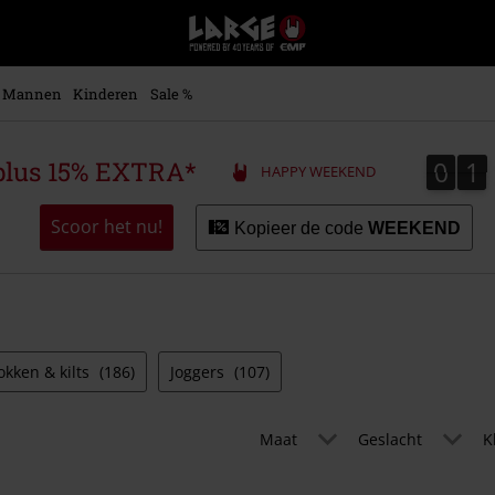
Large
–
Muziek-,
entertainment-,
Mannen
Kinderen
Sale %
en
gaming-
merch
0
1
0
1
plus 15% EXTRA*
HAPPY WEEKEND
+
alternatieve
kleding
Scoor het nu!
Kopieer de code
WEEKEND
okken & kilts
(186)
Joggers
(107)
Maat
Geslacht
K