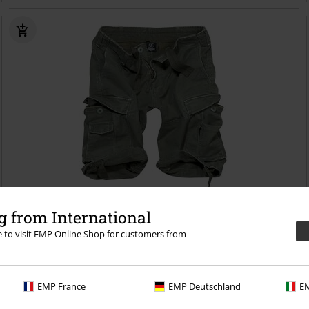
%
Grote maten
 from International
re to visit EMP Online Shop for customers from
€ 39,19
Vanaf
Vintage Shorts
Brandit
Shorts
+4
EMP France
EMP Deutschland
EM