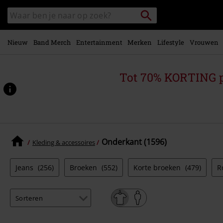
Overslaan
Packstation
Zoek
naar
zoeken
in
hoofdinhoud
catalogus
Nieuw
Band Merch
Entertainment
Merken
Lifestyle
Vrouwen
Tot 70% KORTING 
Onderkant (1596)
Kleding & accessoires
Jeans
(256)
Broeken
(552)
Korte broeken
(479)
R