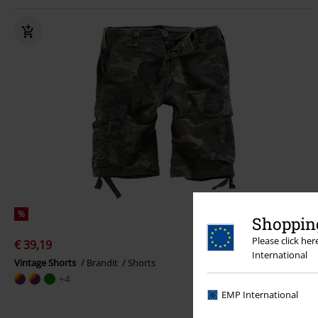
%
Shopping
Please click he
€ 39,19
International
Vintage Shorts
Brandit
Shorts
+4
EMP International