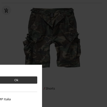
%
Grote maten
Ok
€ 24,79
Vanaf
BDU Ripstop Short
Brandit
Shorts
+4
P Italia