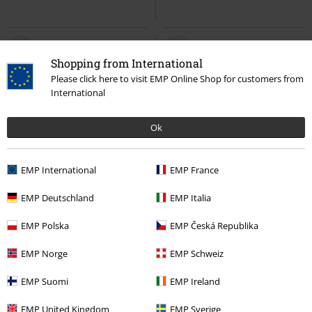
Shopping from International
Please click here to visit EMP Online Shop for customers from
International
Ok
EMP International
EMP France
%
Bijna uitverkocht
%
Bijna uitverkocht
EMP Deutschland
EMP Italia
€ 124,99
€ 151,99
Clarissa II Quad
Dr. Martens
Millee
Dr. Martens
Sandaal
EMP Polska
EMP Česká Republika
Sandaal
EMP Norge
EMP Schweiz
EMP Suomi
EMP Ireland
EMP United Kingdom
EMP Sverige