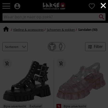
×
Large
0
–
Muziek-,
Packst
Zoek
zoeken
entertainment-,
in
en
catalogus
gaming-
Kleding & accessoires
Schoenen & sokken
Sandalen (50)
merch
+
alternatieve
Filter
kleding
Bijna uitverkocht
Exclusief
%
Bijna uitverkocht