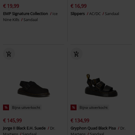
€ 19,99
€ 16,99
EMP Signature Collection
Ice
Slippers
AC/DC
Sandaal
Nine Kills
Sandaal
%
Bijna uitverkocht
%
Bijna uitverkocht
€ 145,99
€ 134,99
Jorge II Black E.H. Suede
Dr.
Gryphon Quad Black Pisa
Dr.
Martens
Sandaal
Martens
Sandaal