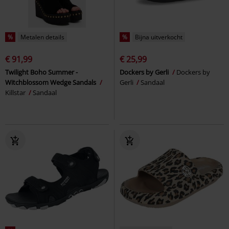
%
Metalen details
%
Bijna uitverkocht
€ 91,99
€ 25,99
Twilight Boho Summer -
Dockers by Gerli
Dockers by
Witchblossom Wedge Sandals
Gerli
Sandaal
Killstar
Sandaal