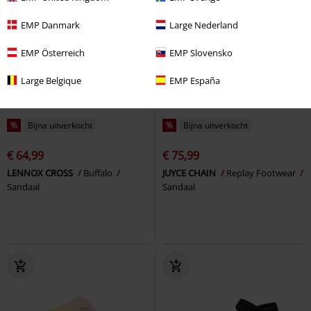
EMP Danmark
Large Nederland
EMP Österreich
EMP Slovensko
Large Belgique
EMP España
%
Bijna uitverkocht
%
Bijna uitverkocht
€ 64,99
€ 75,99
LENNOX CROSS
Buffalo
JUYCE CHAIN
Replay Footwear
Sandaal
Sandaal