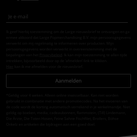
Ik geef hierbij toestemming om de Large-nieuwsbrief te ontvangen en ga
ermee akkoord dat Large Popmerchandising B.V. mijn persoonsgegevens
verwerkt om mij regelmatig te informeren over producten. Mijn
persoonsgegevens worden verwerkt in overeenstemming met de
bepalingen van het
Privacybeleid
. Ik kan mijn toestemming te allen tijde
intrekken, bijvoorbeeld door op de ‘afmelden’-link te klikken.
Hier
kan ik me afmelden voor de nieuwsbrief.
Aanmelden
*Geldig voor 4 weken. Alleen online inwisselbaar. Kan niet worden
gebruikt in combinatie met andere promotiecodes. Na het invoeren van
de code wordt de korting automatisch verrekend in je winkelmandje. Niet
geldig op boeken, media, cadeaubonnen, Rammstein, (Till) Lindemann,
Die Ärzte, Die Toten Hosen, Feine Sahne Fischfilet, Broilers, Böhse
Onkelz en artikelen die bijdragen aan een goed doel.