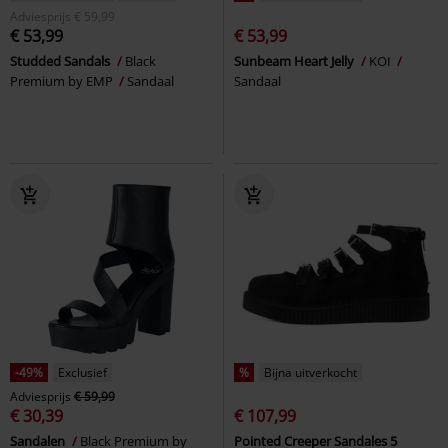
Adviesprijs
€ 59,99
€ 53,99
€ 53,99
Studded Sandals
Black
Sunbeam Heart Jelly
KOI
Premium by EMP
Sandaal
Sandaal
-49%
Exclusief
%
Bijna uitverkocht
Adviesprijs
€ 59,99
€ 30,39
€ 107,99
Sandalen
Black Premium by
Pointed Creeper Sandales 5