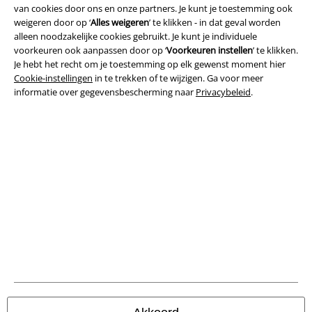
van cookies door ons en onze partners. Je kunt je toestemming ook
Algemene Voorwaarden
weigeren door op ‘
Alles weigeren
’ te klikken - in dat geval worden
alleen noodzakelijke cookies gebruikt. Je kunt je individuele
voorkeuren ook aanpassen door op ‘
Voorkeuren instellen
’ te klikken.
Bedrijfsgegevens
Je hebt het recht om je toestemming op elk gewenst moment hier
Cookie-instellingen
in te trekken of te wijzigen. Ga voor meer
Privacyverklaring
informatie over gegevensbescherming naar
Privacybeleid
.
Verklaring van conformiteit
Informatie over toegankelijkheid
Cookie-instellingen
Annuleer bestelling
Alle prijzen incl.
wettelijke BTW
© 1986-2026 Large Popmerchandising B.V.