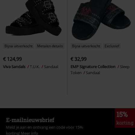
Bijna uitverkocht
Metalen details
Bijna uitverkocht
Exclusief
€ 124,99
€ 32,99
Viva Sandals
T.U.K.
Sandaal
EMP Signature Collection
Sleep
Token
Sandaal
15%
E-mailnieuwsbrief
korting
Meld je aan en ontvang een code voor 15%
korting!
Meer info