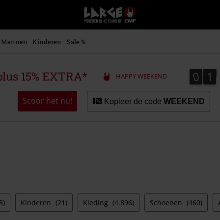
Large
–
Muziek-,
entertainment-,
Mannen
Kinderen
Sale %
en
gaming-
merch
0
1
0
1
plus 15% EXTRA*
HAPPY WEEKEND
+
alternatieve
kleding
Scoor het nu!
Kopieer de code
WEEKEND
8)
Kinderen
(21)
Kleding
(4.896)
Schoenen
(460)