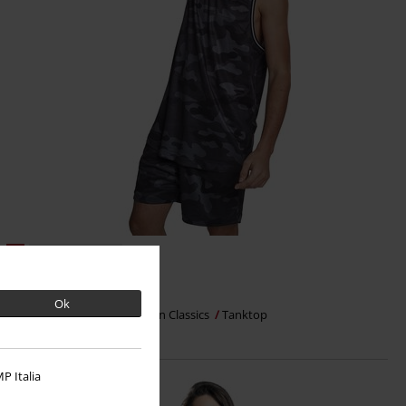
%
Bijna uitverkocht
€ 15,99
Ok
Camo Mesh Tanktop
Urban Classics
Tanktop
P Italia