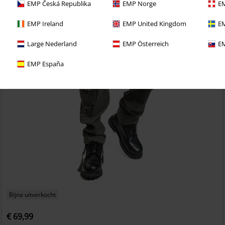
EMP Česká Republika
EMP Norge
EM
EMP Ireland
EMP United Kingdom
EM
Large Nederland
EMP Österreich
EM
EMP España
Bijna uitverkocht
€ 69,99