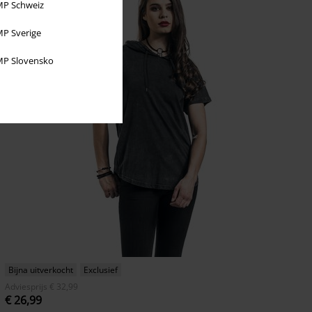
P Schweiz
P Sverige
P Slovensko
Bijna uitverkocht
Exclusief
Adviesprijs
€ 32,99
€ 26,99