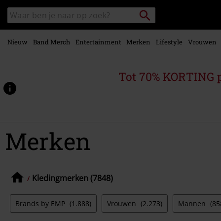
Overslaan
Packstation
Zoek
naar
zoeken
in
hoofdinhoud
catalogus
Nieuw
Band Merch
Entertainment
Merken
Lifestyle
Vrouwen
Tot 70% KORTING 
Merken
Kledingmerken (7848)
Brands by EMP
(1.888)
Vrouwen
(2.273)
Mannen
(85