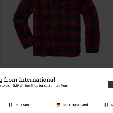
Bijna uitverkocht
Grote maten
 from International
€ 68,99
re to visit EMP Online Shop for customers from
Fleece Jacket
Brandit
Tussenseizoensjas
EMP France
EMP Deutschland
EM