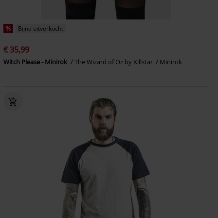
%
Bijna uitverkocht
€ 35,99
Witch Please - Minirok
The Wizard of Oz by Killstar
Minirok