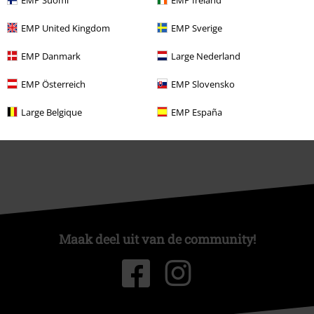
EMP United Kingdom
EMP Sverige
Over Large
EMP Danmark
Large Nederland
Partnerprogramma's
EMP Österreich
EMP Slovensko
Duurzaamheid
Large Belgique
EMP España
Maak deel uit van de community!