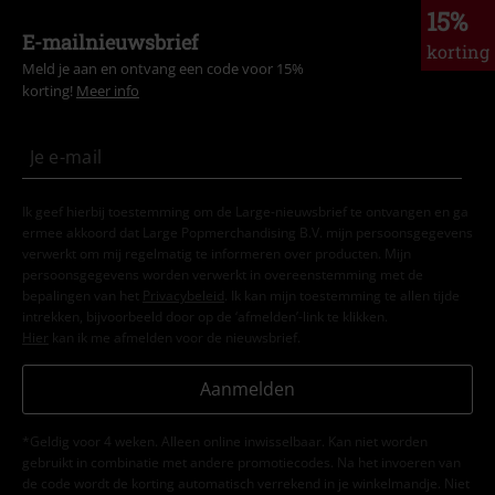
15%
E-mailnieuwsbrief
korting
Meld je aan en ontvang een code voor 15%
korting!
Meer info
Ik geef hierbij toestemming om de Large-nieuwsbrief te ontvangen en ga
ermee akkoord dat Large Popmerchandising B.V. mijn persoonsgegevens
verwerkt om mij regelmatig te informeren over producten. Mijn
persoonsgegevens worden verwerkt in overeenstemming met de
bepalingen van het
Privacybeleid
. Ik kan mijn toestemming te allen tijde
intrekken, bijvoorbeeld door op de ‘afmelden’-link te klikken.
Hier
kan ik me afmelden voor de nieuwsbrief.
Aanmelden
*Geldig voor 4 weken. Alleen online inwisselbaar. Kan niet worden
gebruikt in combinatie met andere promotiecodes. Na het invoeren van
de code wordt de korting automatisch verrekend in je winkelmandje. Niet