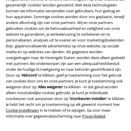
gezamenlijk ‘cookies’ worden genoemd. Met deze technologieën
kunnen we informatie verzamelen over gebruikers, hun gedrag en
hun apparaten. Sommige cookies worden door ons geplaatst, terwijl
andere afkomstig zijn van onze partners. Wij en onze partners
Legal
gebruiken cookies om de betrouwbaarheid en veiligheid van onze
Algemene Voorwaarden
website te garanderen, je winkelervaring te verbeteren en te
personaliseren, analyses uit te voeren en voor marketingdoeleinden
(bijv. gepersonaliseerde advertenties) op onze website, op sociale
Bedrijfsgegevens
media en op websites van derden. Als gegevens worden
overgedragen naar de Verenigde Staten, worden deze alleen gedeeld
Privacyverklaring
met partners die onderworpen zijn aan een adequaatheidsbesluit
onder de huidige EU-wetgeving en naar behoren gecertificeerd zijn.
Verklaring van conformiteit
Door op ‘
Akkoord
’ te klikken, geef je toestemming voor het gebruik
van cookies door ons en onze partners. Je kunt je toestemming ook
Informatie over toegankelijkheid
weigeren door op ‘
Alles weigeren
’ te klikken - in dat geval worden
alleen noodzakelijke cookies gebruikt. Je kunt je individuele
voorkeuren ook aanpassen door op ‘
Voorkeuren instellen
’ te klikken.
Cookie-instellingen
Je hebt het recht om je toestemming op elk gewenst moment hier
Cookie-instellingen
in te trekken of te wijzigen. Ga voor meer
Annuleer bestelling
informatie over gegevensbescherming naar
Privacybeleid
.
Alle prijzen incl.
wettelijke BTW