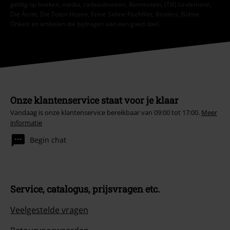
geldig op boeken, media, cadeaubonnen, Rammstein, (Till) Lindemann,
Die Ärzte, Die Toten Hosen, Feine Sahne Fischfilet, Broilers, Böhse
Onkelz en artikelen die bijdragen aan een goed doel.
Onze klantenservice staat voor je klaar
Vandaag is onze klantenservice bereikbaar van 09:00 tot 17:00.
Meer
informatie
Begin chat
Service, catalogus, prijsvragen etc.
Veelgestelde vragen