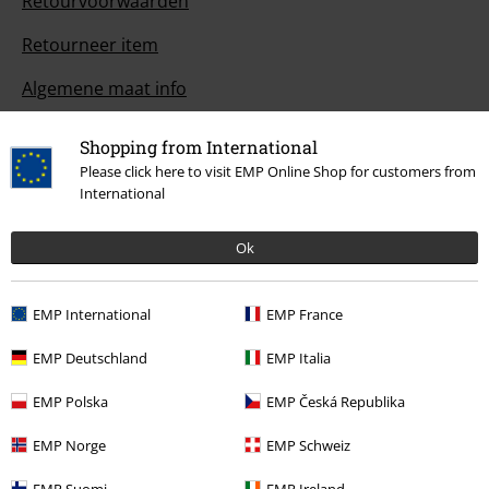
Retourvoorwaarden
Retourneer item
Algemene maat info
Annuleer mijn BSC-lidmaatschap
Shopping from International
Please click here to visit EMP Online Shop for customers from
Betaalmethodes
International
Ok
Overige acties
EMP International
EMP France
Prijsvragen
EMP Deutschland
EMP Italia
Large Cadeaubonnen
EMP Polska
EMP Česká Republika
ISIC Studentenkorting
EMP Norge
EMP Schweiz
EMP Backstage Club
EMP Suomi
EMP Ireland