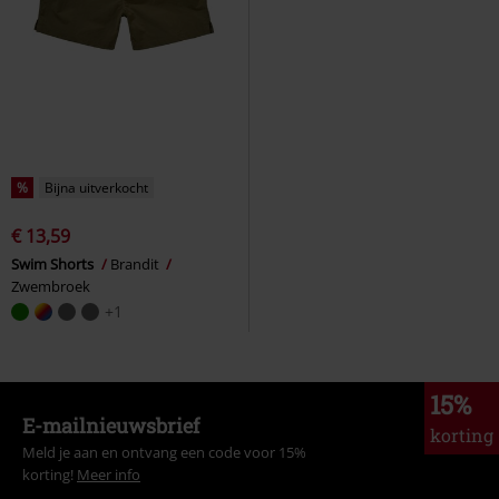
%
Bijna uitverkocht
€ 13,59
Swim Shorts
Brandit
Zwembroek
+1
15%
E-mailnieuwsbrief
korting
Meld je aan en ontvang een code voor 15%
korting!
Meer info