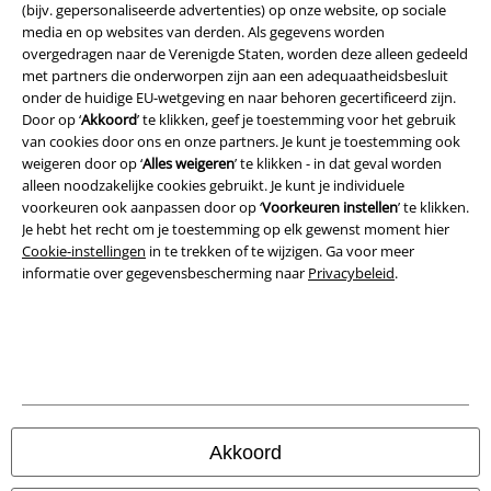
(bijv. gepersonaliseerde advertenties) op onze website, op sociale
media en op websites van derden. Als gegevens worden
Bedrijfsgegevens
overgedragen naar de Verenigde Staten, worden deze alleen gedeeld
met partners die onderworpen zijn aan een adequaatheidsbesluit
Privacyverklaring
onder de huidige EU-wetgeving en naar behoren gecertificeerd zijn.
Door op ‘
Akkoord
’ te klikken, geef je toestemming voor het gebruik
Verklaring van conformiteit
van cookies door ons en onze partners. Je kunt je toestemming ook
weigeren door op ‘
Alles weigeren
’ te klikken - in dat geval worden
alleen noodzakelijke cookies gebruikt. Je kunt je individuele
Informatie over toegankelijkheid
voorkeuren ook aanpassen door op ‘
Voorkeuren instellen
’ te klikken.
Je hebt het recht om je toestemming op elk gewenst moment hier
Cookie-instellingen
Cookie-instellingen
in te trekken of te wijzigen. Ga voor meer
informatie over gegevensbescherming naar
Privacybeleid
.
Annuleer bestelling
Alle prijzen incl.
wettelijke BTW
© 1986-2026 Large Popmerchandising B.V.
Akkoord
Onze online shops