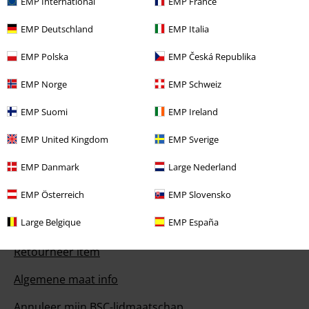
EMP International
EMP France
EMP Deutschland
EMP Italia
EMP Polska
EMP Česká Republika
Onze klantenservice staat voor je klaar
Bereikbaar: maandag van 09:00 uur tot 17:00 uur.
Meer informatie
EMP Norge
EMP Schweiz
Begin chat
EMP Suomi
EMP Ireland
EMP United Kingdom
EMP Sverige
Service, catalogus, prijsvragen etc.
EMP Danmark
Large Nederland
EMP Österreich
EMP Slovensko
Veelgestelde vragen
Large Belgique
EMP España
Retourvoorwaarden
Retourneer item
Algemene maat info
Annuleer mijn BSC-lidmaatschap