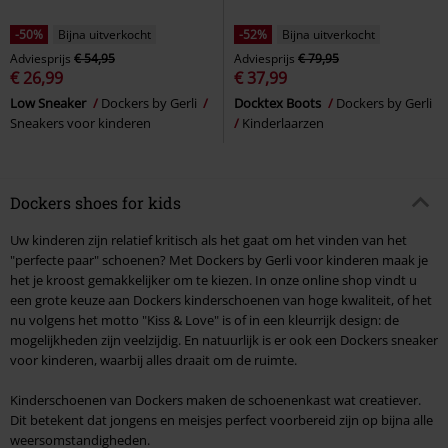
-50%
Bijna uitverkocht
-52%
Bijna uitverkocht
Adviesprijs
€ 54,95
Adviesprijs
€ 79,95
€ 26,99
€ 37,99
Low Sneaker
Dockers by Gerli
Docktex Boots
Dockers by Gerli
Sneakers voor kinderen
Kinderlaarzen
Dockers shoes for kids
Uw kinderen zijn relatief kritisch als het gaat om het vinden van het
"perfecte paar" schoenen? Met Dockers by Gerli voor kinderen maak je
het je kroost gemakkelijker om te kiezen. In onze online shop vindt u
een grote keuze aan Dockers kinderschoenen van hoge kwaliteit, of het
nu volgens het motto "Kiss & Love" is of in een kleurrijk design: de
mogelijkheden zijn veelzijdig. En natuurlijk is er ook een Dockers sneaker
voor kinderen, waarbij alles draait om de ruimte.
Kinderschoenen van Dockers maken de schoenenkast wat creatiever.
Dit betekent dat jongens en meisjes perfect voorbereid zijn op bijna alle
weersomstandigheden.