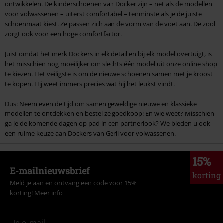
ontwikkelen. De kinderschoenen van Docker zijn – net als de modellen
voor volwassenen – uiterst comfortabel – tenminste als je de juiste
schoenmaat kiest. Ze passen zich aan de vorm van de voet aan. De zool
zorgt ook voor een hoge comfortfactor.
Juist omdat het merk Dockers in elk detail en bij elk model overtuigt, is
het misschien nog moeilijker om slechts één model uit onze online shop
te kiezen. Het veiligste is om de nieuwe schoenen samen met je kroost
te kopen. Hij weet immers precies wat hij het leukst vindt.
Dus: Neem even de tijd om samen geweldige nieuwe en klassieke
modellen te ontdekken en bestel ze goedkoop! En wie weet? Misschien
ga je de komende dagen op pad in een partnerlook? We bieden u ook
een ruime keuze aan Dockers van Gerli voor volwassenen.
15%
E-mailnieuwsbrief
korting
Meld je aan en ontvang een code voor 15%
korting!
Meer info