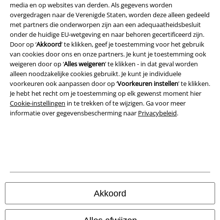
media en op websites van derden. Als gegevens worden
Bedrijfsgegevens
overgedragen naar de Verenigde Staten, worden deze alleen gedeeld
met partners die onderworpen zijn aan een adequaatheidsbesluit
Privacyverklaring
onder de huidige EU-wetgeving en naar behoren gecertificeerd zijn.
Door op ‘
Akkoord
’ te klikken, geef je toestemming voor het gebruik
Verklaring van conformiteit
van cookies door ons en onze partners. Je kunt je toestemming ook
weigeren door op ‘
Alles weigeren
’ te klikken - in dat geval worden
alleen noodzakelijke cookies gebruikt. Je kunt je individuele
Informatie over toegankelijkheid
voorkeuren ook aanpassen door op ‘
Voorkeuren instellen
’ te klikken.
Je hebt het recht om je toestemming op elk gewenst moment hier
Cookie-instellingen
Cookie-instellingen
in te trekken of te wijzigen. Ga voor meer
informatie over gegevensbescherming naar
Privacybeleid
.
Annuleer bestelling
Alle prijzen incl.
wettelijke BTW
© 1986-2026 Large Popmerchandising B.V.
Akkoord
Onze online shops