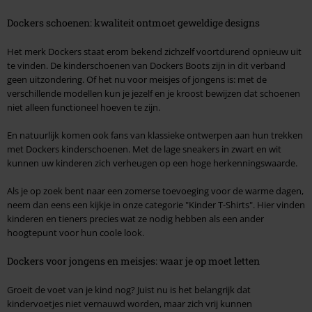
Dockers schoenen: kwaliteit ontmoet geweldige designs
Het merk Dockers staat erom bekend zichzelf voortdurend opnieuw uit
te vinden. De kinderschoenen van Dockers Boots zijn in dit verband
geen uitzondering. Of het nu voor meisjes of jongens is: met de
verschillende modellen kun je jezelf en je kroost bewijzen dat schoenen
niet alleen functioneel hoeven te zijn.
En natuurlijk komen ook fans van klassieke ontwerpen aan hun trekken
met Dockers kinderschoenen. Met de lage sneakers in zwart en wit
kunnen uw kinderen zich verheugen op een hoge herkenningswaarde.
Als je op zoek bent naar een zomerse toevoeging voor de warme dagen,
neem dan eens een kijkje in onze categorie "Kinder T-Shirts". Hier vinden
kinderen en tieners precies wat ze nodig hebben als een ander
hoogtepunt voor hun coole look.
Dockers voor jongens en meisjes: waar je op moet letten
Groeit de voet van je kind nog? Juist nu is het belangrijk dat
kindervoetjes niet vernauwd worden, maar zich vrij kunnen