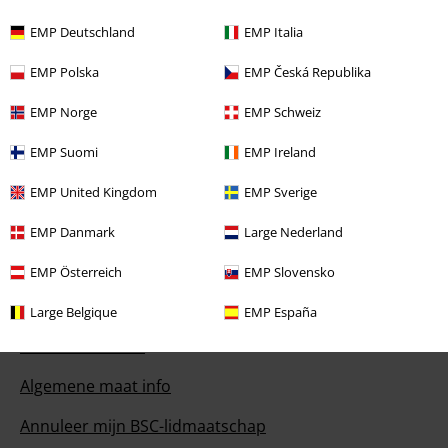
EMP Deutschland
EMP Italia
Onze klantenservice staat voor je klaar
EMP Polska
EMP Česká Republika
Vandaag is onze klantenservice bereikbaar van 09:00 tot 17:00.
Meer
informatie
EMP Norge
EMP Schweiz
Begin chat
EMP Suomi
EMP Ireland
EMP United Kingdom
EMP Sverige
Service, catalogus, prijsvragen etc.
EMP Danmark
Large Nederland
Veelgestelde vragen
EMP Österreich
EMP Slovensko
Retourvoorwaarden
Large Belgique
EMP España
Retourneer item
Algemene maat info
Annuleer mijn BSC-lidmaatschap