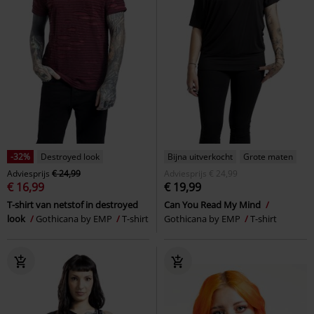
-32%
Destroyed look
Bijna uitverkocht
Grote maten
Adviesprijs
€ 24,99
Adviesprijs
€ 24,99
€ 16,99
€ 19,99
T-shirt van netstof in destroyed
Can You Read My Mind
look
Gothicana by EMP
T-shirt
Gothicana by EMP
T-shirt