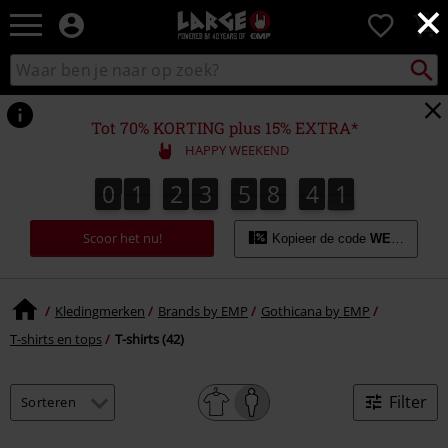
×
Large
0
–
Muziek-,
Packst
Zoek
zoeken
entertainment-,
in
en
catalogus
gaming-
Tot 70% KORTING plus 15% EXTRA*
merch
HAPPY WEEKEND
+
alternatieve
0
1
2
3
5
8
4
0
0
1
2
3
5
8
4
0
1
kleding
Scoor het nu!
Kopieer de code
WEEKEND
Kledingmerken
Brands by EMP
Gothicana by EMP
T-shirts en tops
T-shirts (42)
Filter