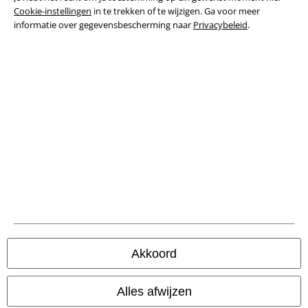
Cookie-instellingen
in te trekken of te wijzigen. Ga voor meer
Download gratis de nieuwe large app en profiteer van alle nieuwe
informatie over gegevensbescherming naar
Privacybeleid
.
functies en voordelen!
A Warner Music Group Company
Beveiliging
Akkoord
Alles afwijzen