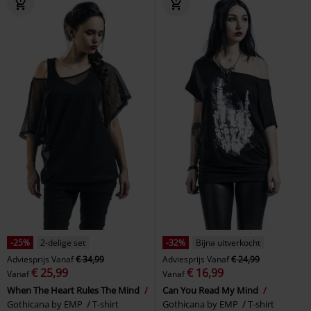
-25%
2-delige set
-32%
Bijna uitverkocht
Adviesprijs
Vanaf
€ 34,99
Adviesprijs
Vanaf
€ 24,99
€ 25,99
€ 16,99
Vanaf
Vanaf
When The Heart Rules The Mind
Can You Read My Mind
Gothicana by EMP
T-shirt
Gothicana by EMP
T-shirt