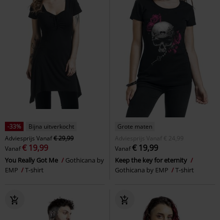
-33%
Bijna uitverkocht
Grote maten
Adviesprijs
Vanaf
€ 29,99
Adviesprijs
Vanaf
€ 24,99
€ 19,99
€ 19,99
Vanaf
Vanaf
You Really Got Me
Gothicana by
Keep the key for eternity
EMP
T-shirt
Gothicana by EMP
T-shirt