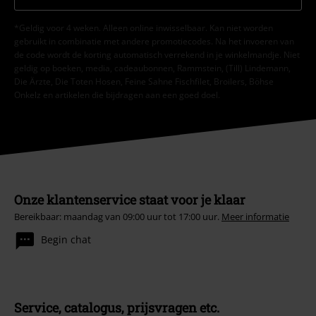
*Geldig voor 4 weken. Alleen online inwisselbaar. Kan niet worden
gebruikt in combinatie met andere promotiecodes. Na het invoeren van
de code wordt de korting automatisch verrekend in je winkelmandje. Niet
geldig op boeken, media, cadeaubonnen, Rammstein, (Till) Lindemann,
Die Ärzte, Die Toten Hosen, Feine Sahne Fischfilet, Broilers, Böhse
Onkelz en artikelen die bijdragen aan een goed doel.
Onze klantenservice staat voor je klaar
Bereikbaar: maandag van 09:00 uur tot 17:00 uur.
Meer informatie
Begin chat
Service, catalogus, prijsvragen etc.