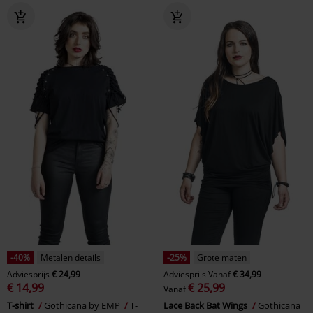
-40%
Metalen details
-25%
Grote maten
Adviesprijs
€ 24,99
Adviesprijs
Vanaf
€ 34,99
€ 14,99
€ 25,99
Vanaf
T-shirt
Gothicana by EMP
T-
Lace Back Bat Wings
Gothicana