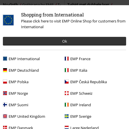
Nu-Goth
Gothicana by EMP
T-
T-shirt met dubbele laag
shirt
Gothicana by EMP
T-shirt
Shopping from International
Please click here to visit EMP Online Shop for customers from
International
Ok
EMP International
EMP France
EMP Deutschland
EMP Italia
EMP Polska
EMP Česká Republika
EMP Norge
EMP Schweiz
EMP Suomi
EMP Ireland
EMP United Kingdom
EMP Sverige
-52%
-43%
Bijna uitverkocht
EMP Danmark
Large Nederland