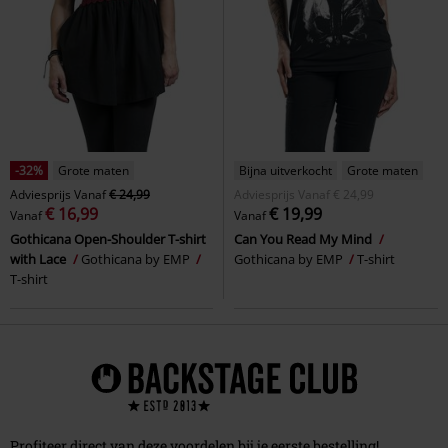
-32%
Grote maten
Bijna uitverkocht
Grote maten
Adviesprijs
Vanaf
€ 24,99
Adviesprijs
Vanaf
€ 24,99
€ 16,99
€ 19,99
Vanaf
Vanaf
Gothicana Open-Shoulder T-shirt
Can You Read My Mind
with Lace
Gothicana by EMP
Gothicana by EMP
T-shirt
T-shirt
Profiteer direct van deze voordelen bij je eerste bestelling!