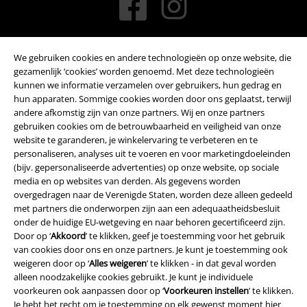
We gebruiken cookies en andere technologieën op onze website, die
gezamenlijk ‘cookies’ worden genoemd. Met deze technologieën
kunnen we informatie verzamelen over gebruikers, hun gedrag en
hun apparaten. Sommige cookies worden door ons geplaatst, terwijl
andere afkomstig zijn van onze partners. Wij en onze partners
Betaalmethodes
gebruiken cookies om de betrouwbaarheid en veiligheid van onze
website te garanderen, je winkelervaring te verbeteren en te
personaliseren, analyses uit te voeren en voor marketingdoeleinden
(bijv. gepersonaliseerde advertenties) op onze website, op sociale
media en op websites van derden. Als gegevens worden
overgedragen naar de Verenigde Staten, worden deze alleen gedeeld
Verzending
met partners die onderworpen zijn aan een adequaatheidsbesluit
onder de huidige EU-wetgeving en naar behoren gecertificeerd zijn.
Door op ‘
Akkoord
’ te klikken, geef je toestemming voor het gebruik
van cookies door ons en onze partners. Je kunt je toestemming ook
PostNL Pickup
weigeren door op ‘
Alles weigeren
’ te klikken - in dat geval worden
alleen noodzakelijke cookies gebruikt. Je kunt je individuele
voorkeuren ook aanpassen door op ‘
Voorkeuren instellen
’ te klikken.
large app
Je hebt het recht om je toestemming op elk gewenst moment hier