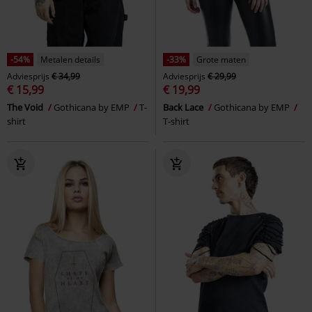
-54%
Metalen details
-33%
Grote maten
Adviesprijs
€ 34,99
Adviesprijs
€ 29,99
€ 15,99
€ 19,99
The Void
Gothicana by EMP
T-
Back Lace
Gothicana by EMP
shirt
T-shirt