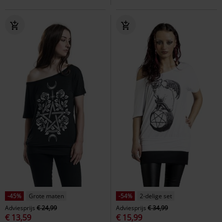
-45%
Grote maten
-54%
2-delige set
Adviesprijs
€ 24,99
Adviesprijs
€ 34,99
€ 13,59
€ 15,99