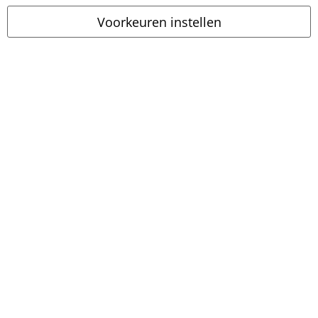
Voorkeuren instellen
Legal
Algemene Voorwaarden
Bedrijfsgegevens
Privacyverklaring
Verklaring van conformiteit
Informatie over toegankelijkheid
Cookie-instellingen