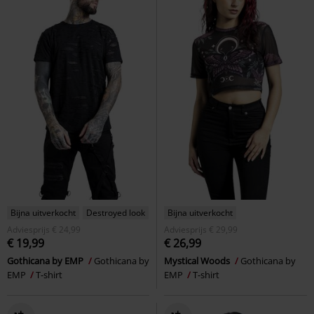
Bijna uitverkocht
Destroyed look
Bijna uitverkocht
Adviesprijs
€ 24,99
Adviesprijs
€ 29,99
€ 19,99
€ 26,99
Gothicana by EMP
Gothicana by
Mystical Woods
Gothicana by
EMP
T-shirt
EMP
T-shirt