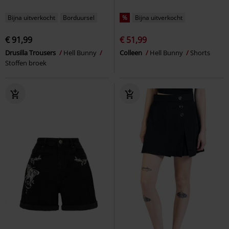
Bijna uitverkocht
Borduursel
%
Bijna uitverkocht
€ 91,99
€ 51,99
Drusilla Trousers
Hell Bunny
Colleen
Hell Bunny
Shorts
Stoffen broek