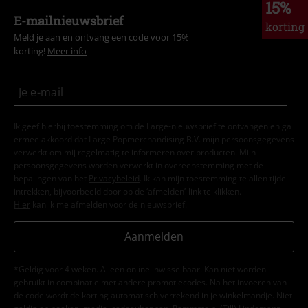
15%
E-mailnieuwsbrief
korting
Meld je aan en ontvang een code voor 15%
korting!
Meer info
Ik geef hierbij toestemming om de Large-nieuwsbrief te ontvangen en ga
ermee akkoord dat Large Popmerchandising B.V. mijn persoonsgegevens
verwerkt om mij regelmatig te informeren over producten. Mijn
persoonsgegevens worden verwerkt in overeenstemming met de
bepalingen van het
Privacybeleid
. Ik kan mijn toestemming te allen tijde
intrekken, bijvoorbeeld door op de ‘afmelden’-link te klikken.
Hier
kan ik me afmelden voor de nieuwsbrief.
Aanmelden
*Geldig voor 4 weken. Alleen online inwisselbaar. Kan niet worden
gebruikt in combinatie met andere promotiecodes. Na het invoeren van
de code wordt de korting automatisch verrekend in je winkelmandje. Niet