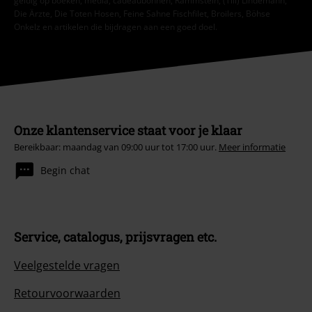
geldig op boeken, media, cadeaubonnen, Rammstein, (Till) Lindemann,
Die Ärzte, Die Toten Hosen, Feine Sahne Fischfilet, Broilers, Böhse
Onkelz en artikelen die bijdragen aan een goed doel.
Onze klantenservice staat voor je klaar
Bereikbaar: maandag van 09:00 uur tot 17:00 uur.
Meer informatie
Begin chat
Service, catalogus, prijsvragen etc.
Veelgestelde vragen
Retourvoorwaarden