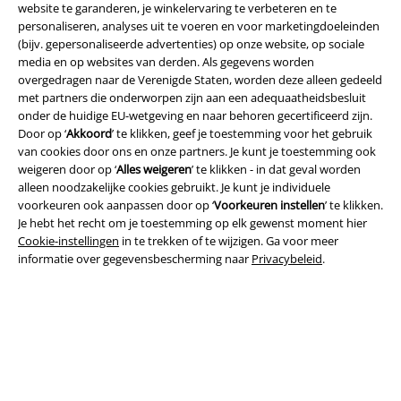
website te garanderen, je winkelervaring te verbeteren en te
personaliseren, analyses uit te voeren en voor marketingdoeleinden
(bijv. gepersonaliseerde advertenties) op onze website, op sociale
Legal
media en op websites van derden. Als gegevens worden
Algemene Voorwaarden
overgedragen naar de Verenigde Staten, worden deze alleen gedeeld
met partners die onderworpen zijn aan een adequaatheidsbesluit
onder de huidige EU-wetgeving en naar behoren gecertificeerd zijn.
Bedrijfsgegevens
Door op ‘
Akkoord
’ te klikken, geef je toestemming voor het gebruik
van cookies door ons en onze partners. Je kunt je toestemming ook
Privacyverklaring
weigeren door op ‘
Alles weigeren
’ te klikken - in dat geval worden
alleen noodzakelijke cookies gebruikt. Je kunt je individuele
Verklaring van conformiteit
voorkeuren ook aanpassen door op ‘
Voorkeuren instellen
’ te klikken.
Je hebt het recht om je toestemming op elk gewenst moment hier
Informatie over toegankelijkheid
Cookie-instellingen
in te trekken of te wijzigen. Ga voor meer
informatie over gegevensbescherming naar
Privacybeleid
.
Cookie-instellingen
Annuleer bestelling
Alle prijzen incl.
wettelijke BTW
© 1986-2026 Large Popmerchandising B.V.