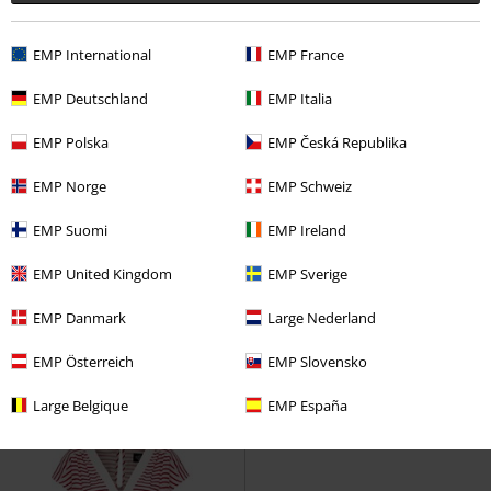
EMP International
EMP France
EMP Deutschland
EMP Italia
EMP Polska
EMP Česká Republika
EMP Norge
EMP Schweiz
EMP Suomi
EMP Ireland
%
Bijna uitverkocht
%
Bijna uitverkocht
EMP United Kingdom
EMP Sverige
€ 69,99
€ 26,39
Vanaf
EMP Danmark
Large Nederland
Rylee Jumpsuit
Hell Bunny
Utah short
Hell Bunny
Shorts
Jumpsuit
EMP Österreich
EMP Slovensko
Large Belgique
EMP España