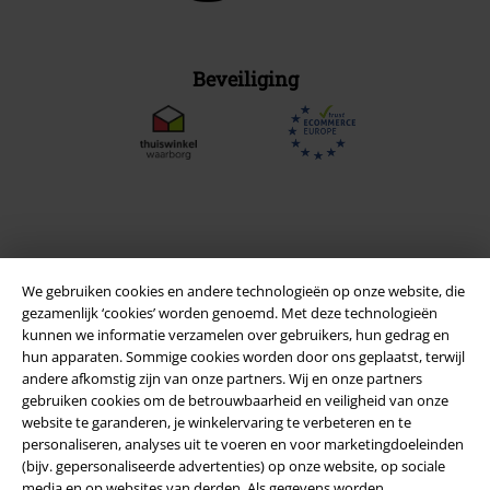
Beveiliging
We gebruiken cookies en andere technologieën op onze website, die
gezamenlijk ‘cookies’ worden genoemd. Met deze technologieën
kunnen we informatie verzamelen over gebruikers, hun gedrag en
hun apparaten. Sommige cookies worden door ons geplaatst, terwijl
andere afkomstig zijn van onze partners. Wij en onze partners
Legal
gebruiken cookies om de betrouwbaarheid en veiligheid van onze
website te garanderen, je winkelervaring te verbeteren en te
Algemene Voorwaarden
personaliseren, analyses uit te voeren en voor marketingdoeleinden
(bijv. gepersonaliseerde advertenties) op onze website, op sociale
Bedrijfsgegevens
media en op websites van derden. Als gegevens worden