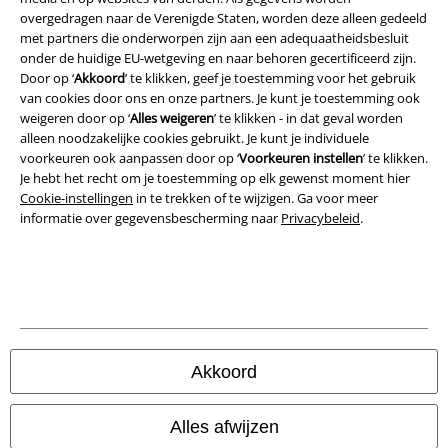
overgedragen naar de Verenigde Staten, worden deze alleen gedeeld
met partners die onderworpen zijn aan een adequaatheidsbesluit
Privacyverklaring
onder de huidige EU-wetgeving en naar behoren gecertificeerd zijn.
Door op ‘
Akkoord
’ te klikken, geef je toestemming voor het gebruik
Verklaring van conformiteit
van cookies door ons en onze partners. Je kunt je toestemming ook
weigeren door op ‘
Alles weigeren
’ te klikken - in dat geval worden
Informatie over toegankelijkheid
alleen noodzakelijke cookies gebruikt. Je kunt je individuele
voorkeuren ook aanpassen door op ‘
Voorkeuren instellen
’ te klikken.
Cookie-instellingen
Je hebt het recht om je toestemming op elk gewenst moment hier
Cookie-instellingen
in te trekken of te wijzigen. Ga voor meer
informatie over gegevensbescherming naar
Privacybeleid
.
Annuleer bestelling
Alle prijzen incl.
wettelijke BTW
© 1986-2026 Large Popmerchandising B.V.
Akkoord
Onze online shops
Alles afwijzen
EMP International