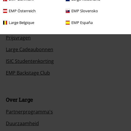
EMP Österreich
EMP Slovensko
Large Belgique
EMP España
Overige acties
Prijsvragen
Large Cadeaubonnen
ISIC Studentenkorting
EMP Backstage Club
Over Large
Partnerprogramma's
Duurzaamheid