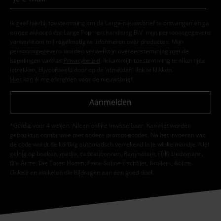
Ik geef hierbij toestemming om de Large-nieuwsbrief te ontvangen en ga
ermee akkoord dat Large Popmerchandising B.V. mijn persoonsgegevens
verwerkt om mij regelmatig te informeren over producten. Mijn
persoonsgegevens worden verwerkt in overeenstemming met de
bepalingen van het
Privacybeleid
. Ik kan mijn toestemming te allen tijde
intrekken, bijvoorbeeld door op de ‘afmelden’-link te klikken.
Hier
kan ik me afmelden voor de nieuwsbrief.
Aanmelden
*Geldig voor 4 weken. Alleen online inwisselbaar. Kan niet worden
gebruikt in combinatie met andere promotiecodes. Na het invoeren van
de code wordt de korting automatisch verrekend in je winkelmandje. Niet
geldig op boeken, media, cadeaubonnen, Rammstein, (Till) Lindemann,
Die Ärzte, Die Toten Hosen, Feine Sahne Fischfilet, Broilers, Böhse
Onkelz en artikelen die bijdragen aan een goed doel.