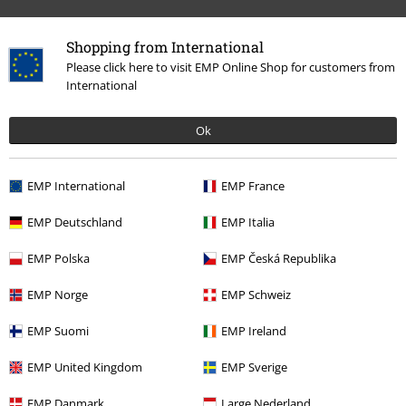
Onze klantenservice staat voor je klaar
Shopping from International
Please click here to visit EMP Online Shop for customers from
Bereikbaar: maandag van 09:00 uur tot 17:00 uur.
Meer informatie
International
Begin chat
Ok
Service, catalogus, prijsvragen etc.
EMP International
EMP France
Veelgestelde vragen
EMP Deutschland
EMP Italia
Retourvoorwaarden
EMP Polska
EMP Česká Republika
Retourneer item
EMP Norge
EMP Schweiz
Algemene maat info
EMP Suomi
EMP Ireland
Annuleer mijn BSC-lidmaatschap
EMP United Kingdom
EMP Sverige
Betaalmethodes
EMP Danmark
Large Nederland