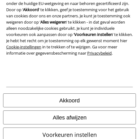
onder de huidige EU-wetgeving en naar behoren gecertificeerd zijn.
Door op ‘
Akkoord
’ te klikken, geef je toestemming voor het gebruik
Verklaring van conformiteit
van cookies door ons en onze partners. Je kunt je toestemming ook
weigeren door op ‘
Alles weigeren
’ te klikken - in dat geval worden
Informatie over toegankelijkheid
alleen noodzakelijke cookies gebruikt. Je kunt je individuele
voorkeuren ook aanpassen door op ‘
Voorkeuren instellen
’ te klikken.
Cookie-instellingen
Je hebt het recht om je toestemming op elk gewenst moment hier
Cookie-instellingen
in te trekken of te wijzigen. Ga voor meer
informatie over gegevensbescherming naar
Privacybeleid
.
Annuleer bestelling
Alle prijzen incl.
wettelijke BTW
© 1986-2026 Large Popmerchandising B.V.
Akkoord
Onze online shops
Alles afwijzen
EMP International
Voorkeuren instellen
EMP France