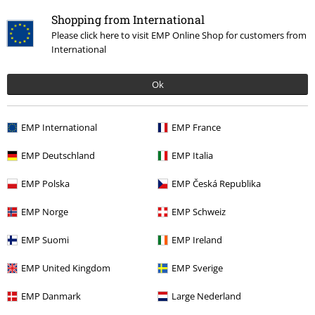
Vandaag is onze klantenservice bereikbaar van 09:00 tot 17:00.
Meer
informatie
Shopping from International
Please click here to visit EMP Online Shop for customers from
Begin chat
International
Ok
Service, catalogus, prijsvragen etc.
EMP International
EMP France
Veelgestelde vragen
EMP Deutschland
EMP Italia
Retourvoorwaarden
EMP Polska
EMP Česká Republika
Retourneer item
EMP Norge
EMP Schweiz
Algemene maat info
EMP Suomi
EMP Ireland
Annuleer mijn BSC-lidmaatschap
EMP United Kingdom
EMP Sverige
Betaalmethodes
EMP Danmark
Large Nederland