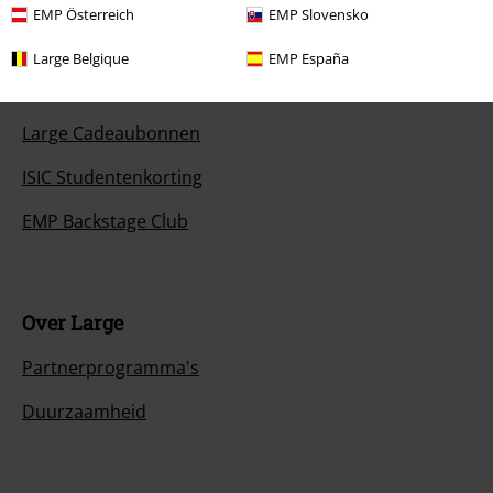
EMP Österreich
EMP Slovensko
Overige acties
Large Belgique
EMP España
Prijsvragen
Large Cadeaubonnen
ISIC Studentenkorting
EMP Backstage Club
Over Large
Partnerprogramma's
Duurzaamheid