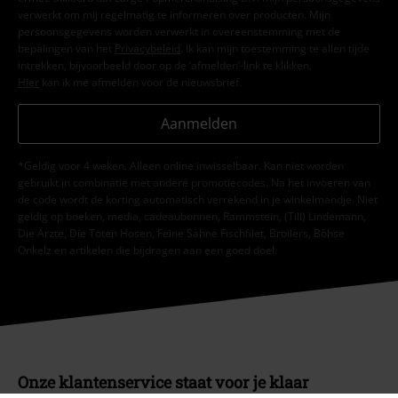
verwerkt om mij regelmatig te informeren over producten. Mijn
persoonsgegevens worden verwerkt in overeenstemming met de
bepalingen van het
Privacybeleid
. Ik kan mijn toestemming te allen tijde
intrekken, bijvoorbeeld door op de ‘afmelden’-link te klikken.
Hier
kan ik me afmelden voor de nieuwsbrief.
Aanmelden
*Geldig voor 4 weken. Alleen online inwisselbaar. Kan niet worden
gebruikt in combinatie met andere promotiecodes. Na het invoeren van
de code wordt de korting automatisch verrekend in je winkelmandje. Niet
geldig op boeken, media, cadeaubonnen, Rammstein, (Till) Lindemann,
Die Ärzte, Die Toten Hosen, Feine Sahne Fischfilet, Broilers, Böhse
Onkelz en artikelen die bijdragen aan een goed doel.
Onze klantenservice staat voor je klaar