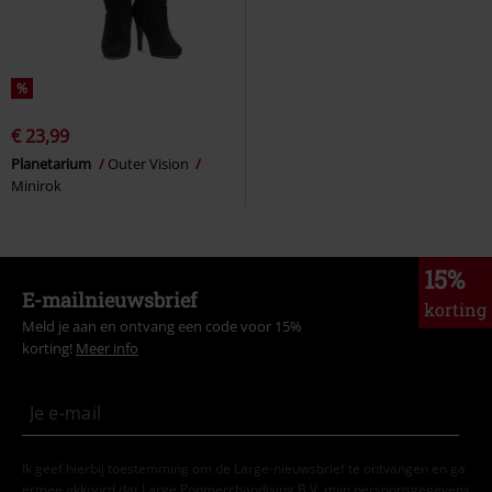
%
€ 23,99
Planetarium
Outer Vision
Minirok
15%
E-mailnieuwsbrief
korting
Meld je aan en ontvang een code voor 15%
korting!
Meer info
Ik geef hierbij toestemming om de Large-nieuwsbrief te ontvangen en ga
ermee akkoord dat Large Popmerchandising B.V. mijn persoonsgegevens