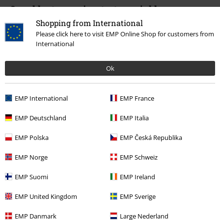
Onze klantenservice staat voor je klaar
Vandaag is onze klantenservice bereikbaar van 09:00 tot 17:00.
Meer
Shopping from International
informatie
Please click here to visit EMP Online Shop for customers from
International
Begin chat
Ok
Service, catalogus, prijsvragen etc.
EMP International
EMP France
Veelgestelde vragen
EMP Deutschland
EMP Italia
Retourvoorwaarden
EMP Polska
EMP Česká Republika
Retourneer item
EMP Norge
EMP Schweiz
Algemene maat info
EMP Suomi
EMP Ireland
Annuleer mijn BSC-lidmaatschap
EMP United Kingdom
EMP Sverige
Betaalmethodes
EMP Danmark
Large Nederland