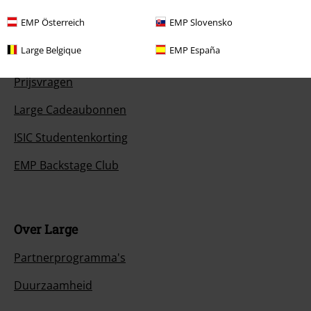
EMP Österreich
EMP Slovensko
Large Belgique
EMP España
Overige acties
Prijsvragen
Large Cadeaubonnen
ISIC Studentenkorting
EMP Backstage Club
Over Large
Partnerprogramma's
Duurzaamheid