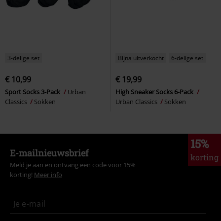
3-delige set
Bijna uitverkocht
6-delige set
€ 10,99
€ 19,99
Sport Socks 3-Pack
Urban
High Sneaker Socks 6-Pack
Classics
Sokken
Urban Classics
Sokken
15%
E-mailnieuwsbrief
korting
Meld je aan en ontvang een code voor 15%
korting!
Meer info