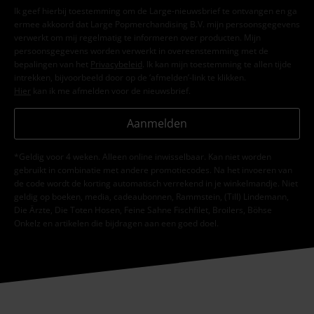
Ik geef hierbij toestemming om de Large-nieuwsbrief te ontvangen en ga
ermee akkoord dat Large Popmerchandising B.V. mijn persoonsgegevens
verwerkt om mij regelmatig te informeren over producten. Mijn
persoonsgegevens worden verwerkt in overeenstemming met de
bepalingen van het
Privacybeleid
. Ik kan mijn toestemming te allen tijde
intrekken, bijvoorbeeld door op de ‘afmelden’-link te klikken.
Hier
kan ik me afmelden voor de nieuwsbrief.
Aanmelden
*Geldig voor 4 weken. Alleen online inwisselbaar. Kan niet worden
gebruikt in combinatie met andere promotiecodes. Na het invoeren van
de code wordt de korting automatisch verrekend in je winkelmandje. Niet
geldig op boeken, media, cadeaubonnen, Rammstein, (Till) Lindemann,
Die Ärzte, Die Toten Hosen, Feine Sahne Fischfilet, Broilers, Böhse
Onkelz en artikelen die bijdragen aan een goed doel.