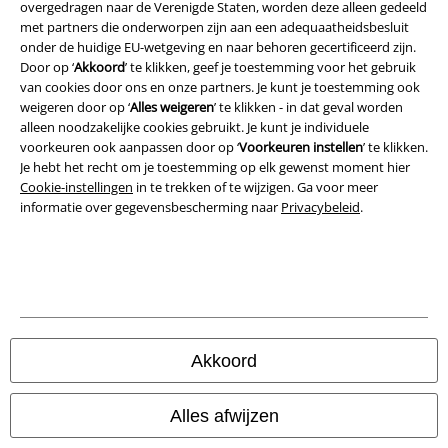
overgedragen naar de Verenigde Staten, worden deze alleen gedeeld
met partners die onderworpen zijn aan een adequaatheidsbesluit
Privacyverklaring
onder de huidige EU-wetgeving en naar behoren gecertificeerd zijn.
Door op ‘
Akkoord
’ te klikken, geef je toestemming voor het gebruik
Verklaring van conformiteit
van cookies door ons en onze partners. Je kunt je toestemming ook
weigeren door op ‘
Alles weigeren
’ te klikken - in dat geval worden
Informatie over toegankelijkheid
alleen noodzakelijke cookies gebruikt. Je kunt je individuele
voorkeuren ook aanpassen door op ‘
Voorkeuren instellen
’ te klikken.
Cookie-instellingen
Je hebt het recht om je toestemming op elk gewenst moment hier
Cookie-instellingen
in te trekken of te wijzigen. Ga voor meer
informatie over gegevensbescherming naar
Privacybeleid
.
Annuleer bestelling
Alle prijzen incl.
wettelijke BTW
© 1986-2026 Large Popmerchandising B.V.
Akkoord
Onze online shops
Alles afwijzen
EMP International