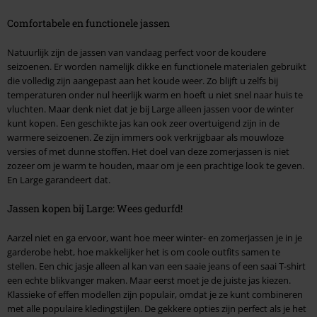
Comfortabele en functionele jassen
Natuurlijk zijn de jassen van vandaag perfect voor de koudere
seizoenen. Er worden namelijk dikke en functionele materialen gebruikt
die volledig zijn aangepast aan het koude weer. Zo blijft u zelfs bij
temperaturen onder nul heerlijk warm en hoeft u niet snel naar huis te
vluchten. Maar denk niet dat je bij Large alleen jassen voor de winter
kunt kopen. Een geschikte jas kan ook zeer overtuigend zijn in de
warmere seizoenen. Ze zijn immers ook verkrijgbaar als mouwloze
versies of met dunne stoffen. Het doel van deze zomerjassen is niet
zozeer om je warm te houden, maar om je een prachtige look te geven.
En Large garandeert dat.
Jassen kopen bij Large: Wees gedurfd!
Aarzel niet en ga ervoor, want hoe meer winter- en zomerjassen je in je
garderobe hebt, hoe makkelijker het is om coole outfits samen te
stellen. Een chic jasje alleen al kan van een saaie jeans of een saai T-shirt
een echte blikvanger maken. Maar eerst moet je de juiste jas kiezen.
Klassieke of effen modellen zijn populair, omdat je ze kunt combineren
met alle populaire kledingstijlen. De gekkere opties zijn perfect als je het