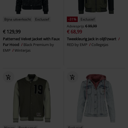
Bijna uitverkocht
Exclusief
-31%
Exclusief
Adviesprijs
€ 99,99
€ 129,99
€ 68,99
Patterned Velvet Jacket with Faux
Tweekleurig Jack in olijf/zwart
Fur Hood
Black Premium by
RED by EMP
Collegejas
EMP
Winterjas
Nieuw
Borduursel
Exclusief