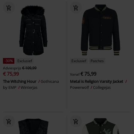
-30%
Exclusief
Exclusief
Patches
Adviesprijs
€ 109,99
€ 75,99
€ 75,99
Vanaf
The Witching Hour
Gothicana
Metal is Religion Varsity Jacket
by EMP
Winterjas
Powerwolf
Collegejas