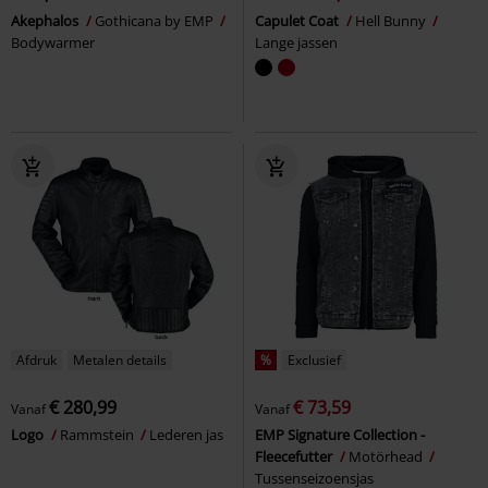
Akephalos
Gothicana by EMP
Capulet Coat
Hell Bunny
Bodywarmer
Lange jassen
Afdruk
Metalen details
%
Exclusief
€ 280,99
€ 73,59
Vanaf
Vanaf
Logo
Rammstein
Lederen jas
EMP Signature Collection -
Fleecefutter
Motörhead
Tussenseizoensjas