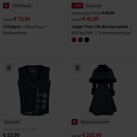
%
100% leder
-23%
Exclusief
Adviesprijs
Vanaf
€ 59,99
€ 73,94
€ 45,89
Vanaf
Vanaf
CXNalynn
Mauritius
Larger Than Life Bomber Jacket
Bodywarmer
RED by EMP
Tussenseizoensjas
Exclusief
%
Bijna uitverkocht
Adviesprijs
€ 59,99
€ 53,99
€ 205,99
Vanaf