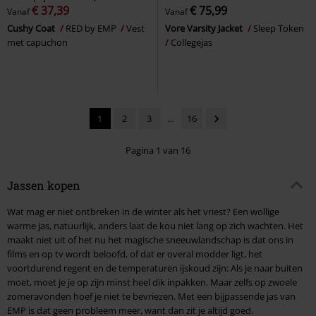
€ 37,39
€ 75,99
Vanaf
Vanaf
Cushy Coat
RED by EMP
Vest
Vore Varsity Jacket
Sleep Token
met capuchon
Collegejas
1
2
3
...
16
Pagina 1 van 16
Jassen kopen
Wat mag er niet ontbreken in de winter als het vriest? Een wollige
warme jas, natuurlijk, anders laat de kou niet lang op zich wachten. Het
maakt niet uit of het nu het magische sneeuwlandschap is dat ons in
films en op tv wordt beloofd, of dat er overal modder ligt, het
voortdurend regent en de temperaturen ijskoud zijn: Als je naar buiten
moet, moet je je op zijn minst heel dik inpakken. Maar zelfs op zwoele
zomeravonden hoef je niet te bevriezen. Met een bijpassende jas van
EMP is dat geen probleem meer, want dan zit je altijd goed.