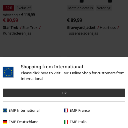
-32%
Exclusief
Metalen details
Vetering
Adviesprijs
€ 119,99
€ 80,99
€ 89,99
Star Trek
Star Trek
Graveyard Jacket
Heartless
Kunstlederen jas
Tussenseizoensjas
Shopping from International
Please click here to visit EMP Online Shop for customers from
International
Ok
EMP International
EMP France
Bijna uitverkocht
Grote maten
Bijna uitverkocht
Exclusief
EMP Deutschland
EMP Italia
Adviesprijs
Vanaf
€ 145,99
Adviesprijs
Vanaf
€ 49,99