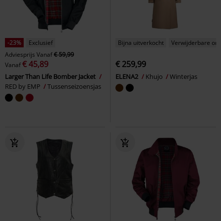
-23%
Exclusief
Bijna uitverkocht
Verwijderbare on
Adviesprijs
Vanaf
€ 59,99
€ 45,89
€ 259,99
Vanaf
Larger Than Life Bomber Jacket
ELENA2
Khujo
Winterjas
RED by EMP
Tussenseizoensjas