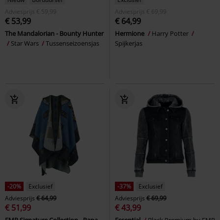
Adviesprijs
€ 59,99
Adviesprijs
€ 69,99
€ 53,99
€ 64,99
The Mandalorian - Bounty Hunter
Hermione
Harry Potter
Star Wars
Tussenseizoensjas
Spijkerjas
-20%
Exclusief
-37%
Exclusief
Adviesprijs
€ 64,99
Adviesprijs
€ 69,99
€ 51,99
€ 43,99
EMP Signature Collection - Papa
Essential
Black Premium by EMP