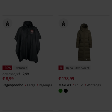
-30%
Exclusief
%
Bijna uitverkocht
Adviesprijs
€ 12,99
€ 8,99
€ 178,99
Regenponcho
Large
Regenjas
MAYLA3
Khujo
Winterjas