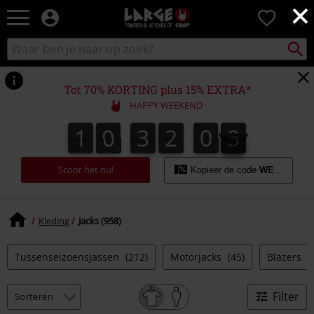
×
Large
0
–
Muziek-,
Packst
Zoek
zoeken
entertainment-,
in
en
catalogus
gaming-
Tot 70% KORTING plus 15% EXTRA*
merch
HAPPY WEEKEND
+
alternatieve
1
0
3
2
0
1
1
0
3
2
0
1
2
kleding
Scoor het nu!
Kopieer de code
WEEKEND
Kleding
Jacks (958)
Tussenseizoensjassen
(212)
Motorjacks
(45)
Blazers
(
Filter