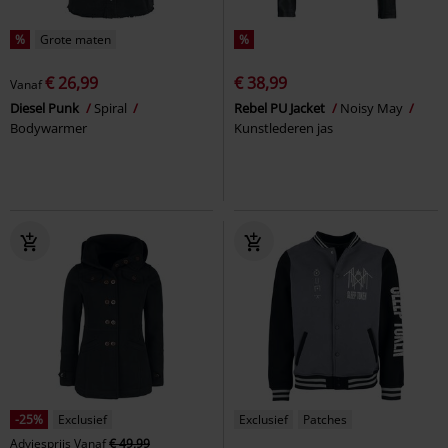
%
Grote maten
%
€ 26,99
€ 38,99
Vanaf
Diesel Punk
Spiral
Rebel PU Jacket
Noisy May
Bodywarmer
Kunstlederen jas
-25%
Exclusief
Exclusief
Patches
Adviesprijs
Vanaf
€ 49,99