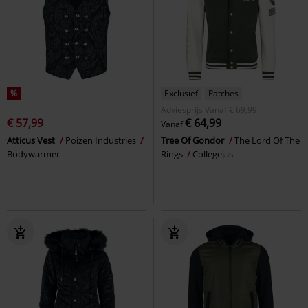
%
Exclusief
Patches
Adviesprijs
Vanaf
€ 69,99
€ 57,99
€ 64,99
Vanaf
Atticus Vest
Poizen Industries
Tree Of Gondor
The Lord Of The
Bodywarmer
Rings
Collegejas