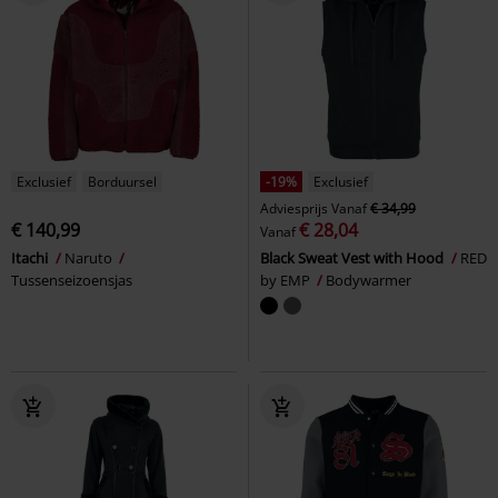
Exclusief
Borduursel
-19%
Exclusief
Adviesprijs
Vanaf
€ 34,99
€ 140,99
€ 28,04
Vanaf
Itachi
Naruto
Black Sweat Vest with Hood
RED
Tussenseizoensjas
by EMP
Bodywarmer