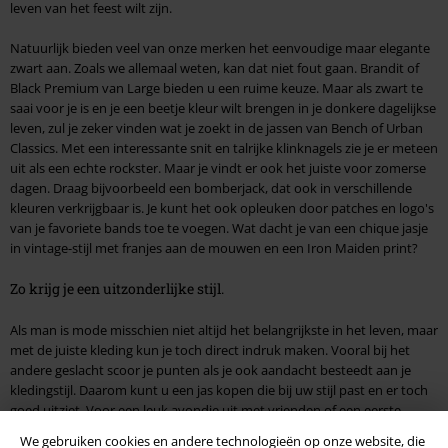
leven van het feest wilt zijn.
Natuurlijk bieden veel van onze merken het eenvoudige maar elegante
zwart aan. Zoals we allemaal weten, kan dat niet fout gaan. Brandit of
Black Premium van Large bieden u een ruime keuze. Maar als zwart te
saai voor je is en je een beetje kleur wilt brengen in je donkere dagelijkse
leven, zul je zeker vinden wat je zoekt in de jassen van Bench of Urban
Classics. Met een interessante snit en talrijke klinknagels zie je er meteen
uit als een echte rockster. Maar je vindt er ook het juiste voor zomerse
dagen. Draag bijvoorbeeld een bomberjack, dat ook in verschillende
kleuren verkrijgbaar is. Je kunt het ook opleuken door patches en logo's
van je favoriete bands toe te voegen. Wat dacht je van een chique jasje
in vintage-stijl met franjes aan de mouwen en een Iron Maiden print?
Zo krijg je een uitzonderlijke stijl.
Als man is mode misschien niet altijd het belangrijkste in het leven, maar
met de juiste kleding kun je toch direct indruk maken. Vooral bij het
andere geslacht scoor je punten als je ook aandacht besteedt aan je
kledingstijl. Daarom kunt u een jas kopen die bij uw stijl past en er toch
goed uitziet. Voor een leuk avondje uit met vrienden of een eerste
afspraakje is een eenvoudig en chic jasje zoals dat uit de Brandit-
We gebruiken cookies en andere technologieën op onze website, die