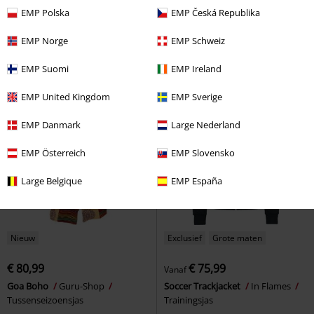
€ 140,99
€ 43,99
Vanaf
Vanaf
EMP Polska
EMP Česká Republika
Mansion Coat
Poizen Industries
Don't Stand So Close To Me
Lange jassen
Black Premium by EMP
EMP Norge
EMP Schweiz
Bodywarmer
EMP Suomi
EMP Ireland
EMP United Kingdom
EMP Sverige
EMP Danmark
Large Nederland
EMP Österreich
EMP Slovensko
Large Belgique
EMP España
Nieuw
Exclusief
Grote maten
€ 80,99
€ 75,99
Vanaf
Goa Boho
Guru-Shop
Soccer Trackjacket
In Flames
Tussenseizoensjas
Trainingsjas