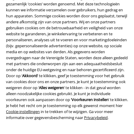
collectie de juiste keuze.
gezamenlijk ‘cookies’ worden genoemd. Met deze technologieën
kunnen we informatie verzamelen over gebruikers, hun gedrag en
Maar soms wil je er helemaal voor gaan en iets nieuws proberen. Dus
hun apparaten. Sommige cookies worden door ons geplaatst, terwijl
waarom geen modellen die opvallen met leren patches, klinknagels of
andere afkomstig zijn van onze partners. Wij en onze partners
schedelprints. Sierlijke knopen of klinknagels zijn niet ongewoon bij de
gebruiken cookies om de betrouwbaarheid en veiligheid van onze
mannen van de creatie en maken van een eenvoudige jas een instant
website te garanderen, je winkelervaring te verbeteren en te
blikvanger. En de praktische eigenschappen gaan niet verloren, want u
personaliseren, analyses uit te voeren en voor marketingdoeleinden
kunt uw portemonnee, mobiele telefoon of andere kleine voorwerpen
(bijv. gepersonaliseerde advertenties) op onze website, op sociale
gemakkelijk opbergen in de praktische en ruime zakken.
media en op websites van derden. Als gegevens worden
overgedragen naar de Verenigde Staten, worden deze alleen gedeeld
Combineren? Het is echt heel eenvoudig
met partners die onderworpen zijn aan een adequaatheidsbesluit
onder de huidige EU-wetgeving en naar behoren gecertificeerd zijn.
Large jassen zijn op vele manieren te combineren, zodat je niet te veel
Door op ‘
Akkoord
’ te klikken, geef je toestemming voor het gebruik
hoeft na te denken over de verschillende kledingstukken die je bij je jas
van cookies door ons en onze partners. Je kunt je toestemming ook
draagt. Door de donkere kleuren kun je ze combineren met allerlei
weigeren door op ‘
Alles weigeren
’ te klikken - in dat geval worden
soorten kleding, of je nu een stoere rocker bent of een delicaat elfje.
alleen noodzakelijke cookies gebruikt. Je kunt je individuele
Natuurlijk gaan strakke broeken bijzonder goed samen met wijde
voorkeuren ook aanpassen door op ‘
Voorkeuren instellen
’ te klikken.
jassen. Laarzen werken ook uitstekend en zorgen voor een mooi
Je hebt het recht om je toestemming op elk gewenst moment hier
contrast. Is het jasje daarentegen vrij strak gesneden, zoals bij vrouwen
Cookie-instellingen
in te trekken of te wijzigen. Ga voor meer
vaak het geval is, dan hoeft u het niet zonder wijde broek te stellen.
informatie over gegevensbescherming naar
Privacybeleid
.
Als je een meisje bent, kun je natuurlijk rokken of jurken dragen, maar
het is vooral leuk als de zoom onder het jasje uitsteekt. Zomerjassen