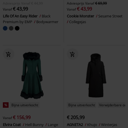
Adviesprijs
Vanaf
€ 44,99
Adviesprijs
Vanaf
€ 69,99
€ 43,99
€ 43,99
Vanaf
Vanaf
Life Of An Easy Rider
Black
Cookie Monster
Sesame Street
Premium by EMP
Bodywarmer
Collegejas
%
Bijna uitverkocht
Bijna uitverkocht
Verwijderbare on
€ 156,99
€ 205,99
Vanaf
Elvira Coat
Hell Bunny
Lange
AGNETA2
Khujo
Winterjas