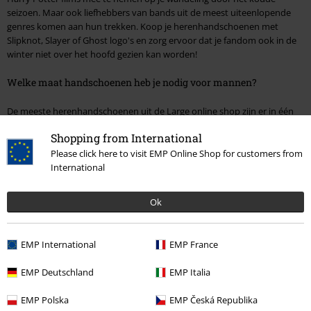
seizoen. Maar ook liefhebbers van bands uit de meest uiteenlopende
genres komen aan hun trekken. Koop je herenhandschoenen met
Slipknot, Slayer of Ghost logo's en zorg ervoor dat je fandom ook in de
winter niet over het hoofd gezien kan worden!
Welke maat handschoenen heb je nodig voor mannen?
De meeste herenhandschoenen uit de Large online shop zijn er in één
maat. De hoogwaardige materialen passen zich aan de vorm van uw
Shopping from International
hand aan en voelen aangenaam aan op de huid.
Please click here to visit EMP Online Shop for customers from
Daarom hoef je je geen zorgen te maken over maten of wat dan ook.
International
Hier is het een kwestie van je favoriete model ontdekken, kopen en
dragen.
Ok
Vergeet niet onze andere categorieën en de verscheidenheid aan
thema's te ontdekken! Voor alle modeliefhebbers bieden we een
EMP International
EMP France
indrukwekkende selectie stijlvolle en geïndividualiseerde kleding en
accessoires uit verschillende categorieën:
EMP Deutschland
EMP Italia
anime shirt
EMP Polska
EMP Česká Republika
rockabilly kleding