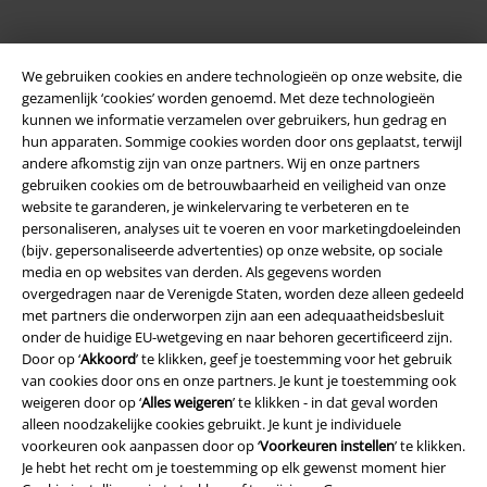
We gebruiken cookies en andere technologieën op onze website, die
gezamenlijk ‘cookies’ worden genoemd. Met deze technologieën
kunnen we informatie verzamelen over gebruikers, hun gedrag en
hun apparaten. Sommige cookies worden door ons geplaatst, terwijl
andere afkomstig zijn van onze partners. Wij en onze partners
gebruiken cookies om de betrouwbaarheid en veiligheid van onze
website te garanderen, je winkelervaring te verbeteren en te
Legal
personaliseren, analyses uit te voeren en voor marketingdoeleinden
(bijv. gepersonaliseerde advertenties) op onze website, op sociale
Algemene Voorwaarden
media en op websites van derden. Als gegevens worden
overgedragen naar de Verenigde Staten, worden deze alleen gedeeld
Bedrijfsgegevens
met partners die onderworpen zijn aan een adequaatheidsbesluit
onder de huidige EU-wetgeving en naar behoren gecertificeerd zijn.
Door op ‘
Akkoord
’ te klikken, geef je toestemming voor het gebruik
Privacyverklaring
van cookies door ons en onze partners. Je kunt je toestemming ook
weigeren door op ‘
Alles weigeren
’ te klikken - in dat geval worden
Verklaring van conformiteit
alleen noodzakelijke cookies gebruikt. Je kunt je individuele
voorkeuren ook aanpassen door op ‘
Voorkeuren instellen
’ te klikken.
Informatie over toegankelijkheid
Je hebt het recht om je toestemming op elk gewenst moment hier