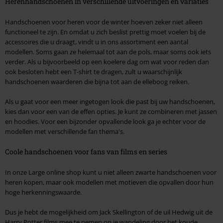
Herenhandschoenen in verschillende uitvoeringen en variaties
Handschoenen voor heren voor de winter hoeven zeker niet alleen
functioneel te zijn. En omdat u zich beslist prettig moet voelen bij de
accessoires die u draagt, vindt u in ons assortiment een aantal
modellen. Soms gaan ze helemaal tot aan de pols, maar soms ook iets
verder. Als u bijvoorbeeld op een koelere dag om wat voor reden dan
ook besloten hebt een T-shirt te dragen, zult u waarschijnlijk
handschoenen waarderen die bijna tot aan de elleboog reiken.
Als u gaat voor een meer ingetogen look die past bij uw handschoenen,
kies dan voor een van de effen opties. Je kunt ze combineren met jassen
en hoodies. Voor een bijzonder opvallende look ga je echter voor de
modellen met verschillende fan thema's.
Coole handschoenen voor fans van films en series
In onze Large online shop kunt u niet alleen zwarte handschoenen voor
heren kopen, maar ook modellen met motieven die opvallen door hun
hoge herkenningswaarde.
Dus je hebt de mogelijkheid om Jack Skellington of de uil Hedwig uit de
Harry Potter films mee te nemen op je wandeling door het koude