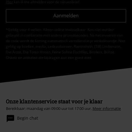
Hier
kan ik me afmelden voor de nieuwsbrief.
Aanmelden
*Geldig voor 4 weken. Alleen online inwisselbaar. Kan niet worden
gebruikt in combinatie met andere promotiecodes. Na het invoeren van
de code wordt de korting automatisch verrekend in je winkelmandje. Niet
geldig op boeken, media, cadeaubonnen, Rammstein, (Till) Lindemann,
Die Ärzte, Die Toten Hosen, Feine Sahne Fischfilet, Broilers, Böhse
Onkelz en artikelen die bijdragen aan een goed doel.
Onze klantenservice staat voor je klaar
Bereikbaar: maandag van 09:00 uur tot 17:00 uur.
Meer informatie
Begin chat