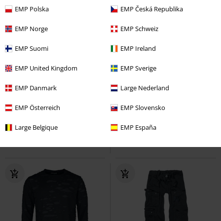
EMP Polska
EMP Česká Republika
EMP Norge
EMP Schweiz
EMP Suomi
EMP Ireland
EMP United Kingdom
EMP Sverige
3-delige set
Grote maten
%
EMP Danmark
Large Nederland
€ 53,99
€ 32,99
T-Shirt Bundle
EMP Österreich
Metallica
T-
Industry Vintage 3/4
EMP Slovensko
Brandit
shirt
Shorts
Large Belgique
EMP España
+1