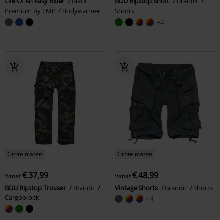
Life Of An Easy Rider
Black
BDU Ripstop Short
Brandit
Premium by EMP
Bodywarmer
Shorts
+4
Grote maten
Grote maten
€ 37,99
€ 48,99
Vanaf
Vanaf
BDU Ripstop Trouser
Brandit
Vintage Shorts
Brandit
Shorts
Cargobroek
+4