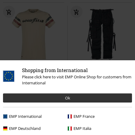
Exclusief
Verwijderbare onderdele
Shopping from International
Adviesprijs
Vanaf
€ 89,99
Please click here to visit EMP Online Shop for customers from
€ 43,99
€ 75,99
Vanaf
International
Grand Bend
Goodyear
T-shirt
Samsaveel
Gothicana by EMP
Cargobroek
Ok
EMP International
EMP France
EMP Deutschland
EMP Italia