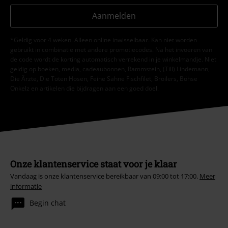
Aanmelden
*Geldig voor 4 weken. Alleen online inwisselbaar. Kan niet worden
gebruikt in combinatie met andere promotiecodes. Na het invoeren van
de code wordt de korting automatisch verrekend in je winkelmandje. Niet
geldig op boeken, media, cadeaubonnen, Rammstein, (Till) Lindemann,
Die Ärzte, Die Toten Hosen, Feine Sahne Fischfilet, Broilers, Böhse
Onkelz en artikelen die bijdragen aan een goed doel.
Onze klantenservice staat voor je klaar
Vandaag is onze klantenservice bereikbaar van 09:00 tot 17:00.
Meer
informatie
Begin chat