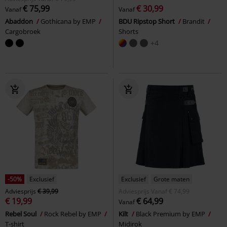
€ 75,99
€ 30,99
Vanaf
Vanaf
Abaddon
Gothicana by EMP
BDU Ripstop Short
Brandit
Cargobroek
Shorts
+4
-50%
Exclusief
Exclusief
Grote maten
Adviesprijs
€ 39,99
Adviesprijs
Vanaf
€ 74,99
€ 19,99
€ 64,99
Vanaf
Rebel Soul
Rock Rebel by EMP
Kilt
Black Premium by EMP
T-shirt
Midirok