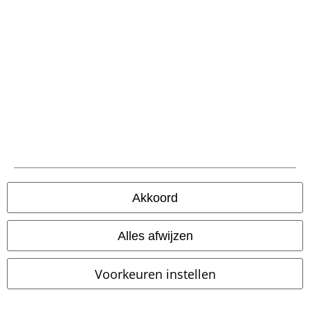
large app
Download gratis de nieuwe large app en profiteer van alle nieuwe
functies en voordelen!
A Warner Music Group Company
Akkoord
Alles afwijzen
Beveiliging
Voorkeuren instellen