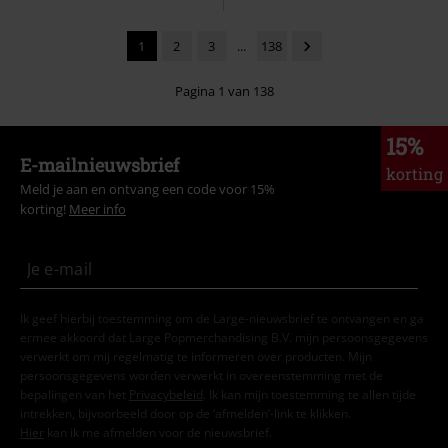
1
2
3
...
138
Pagina 1 van 138
15%
E-mailnieuwsbrief
korting
Meld je aan en ontvang een code voor 15%
korting!
Meer info
Ik geef hierbij toestemming om de Large-nieuwsbrief te ontvangen en ga
ermee akkoord dat Large Popmerchandising B.V. mijn persoonsgegevens
verwerkt om mij regelmatig te informeren over producten. Mijn
persoonsgegevens worden verwerkt in overeenstemming met de
bepalingen van het
Privacybeleid
. Ik kan mijn toestemming te allen tijde
intrekken, bijvoorbeeld door op de ‘afmelden’-link te klikken.
Hier
kan ik me afmelden voor de nieuwsbrief.