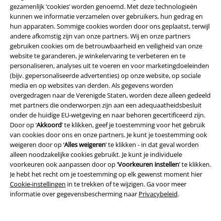
gezamenlijk ‘cookies’ worden genoemd. Met deze technologieën
Maak deel uit van de community!
kunnen we informatie verzamelen over gebruikers, hun gedrag en
hun apparaten. Sommige cookies worden door ons geplaatst, terwijl
andere afkomstig zijn van onze partners. Wij en onze partners
gebruiken cookies om de betrouwbaarheid en veiligheid van onze
website te garanderen, je winkelervaring te verbeteren en te
personaliseren, analyses uit te voeren en voor marketingdoeleinden
(bijv. gepersonaliseerde advertenties) op onze website, op sociale
media en op websites van derden. Als gegevens worden
overgedragen naar de Verenigde Staten, worden deze alleen gedeeld
met partners die onderworpen zijn aan een adequaatheidsbesluit
Betaalmethodes
onder de huidige EU-wetgeving en naar behoren gecertificeerd zijn.
Door op ‘
Akkoord
’ te klikken, geef je toestemming voor het gebruik
van cookies door ons en onze partners. Je kunt je toestemming ook
weigeren door op ‘
Alles weigeren
’ te klikken - in dat geval worden
alleen noodzakelijke cookies gebruikt. Je kunt je individuele
voorkeuren ook aanpassen door op ‘
Voorkeuren instellen
’ te klikken.
Verzending
Je hebt het recht om je toestemming op elk gewenst moment hier
Cookie-instellingen
in te trekken of te wijzigen. Ga voor meer
informatie over gegevensbescherming naar
Privacybeleid
.
PostNL Pickup