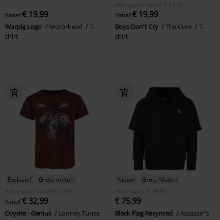
Adviesprijs
Vanaf
€ 24,99
€ 19,99
€ 19,99
Vanaf
Vanaf
Warpig Logo
Motörhead
T-
Boys Don't Cry
The Cure
T-
shirt
shirt
Exclusief
Grote maten
Nieuw
Grote Maten
Adviesprijs
Vanaf
€ 34,99
Adviesprijs
€ 99,95
€ 32,99
€ 75,99
Vanaf
Coyote - Genius
Looney Tunes
Black Flag Resynced
Assassin's