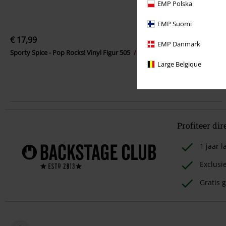
EMP Polska
EMP Suomi
€ 17,99
EMP Danmark
Sporty Spice - Pop Rocks! Vinyl Figur 505
Spice Girls
Funko Pop!
Large Belgique
Profiteer dir
1 jaar
Exclusi
Gratis g