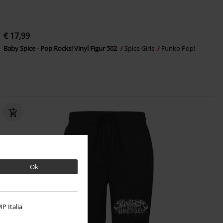
€ 17,99
Baby Spice - Pop Rocks! Vinyl Figur 502
Spice Girls
Funko Pop!
Ok
P Italia