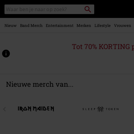
Overslaan
Packstation
Zoek
naar
zoeken
in
hoofdinhoud
catalogus
Nieuw
Band Merch
Entertainment
Merken
Lifestyle
Vrouwen
Tot 70% KORTING 
Nieuwe merch van...