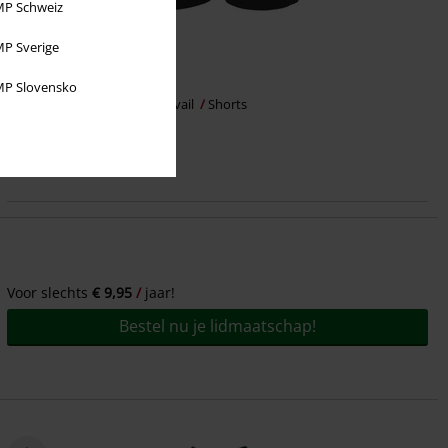
P Schweiz
P Sverige
€ 32,99
P Slovensko
Half Face
Slaughter To Prevail
Shorts
Voor slechts
€ 9,95
jaar!
Bestel nu je lidmaatschap!