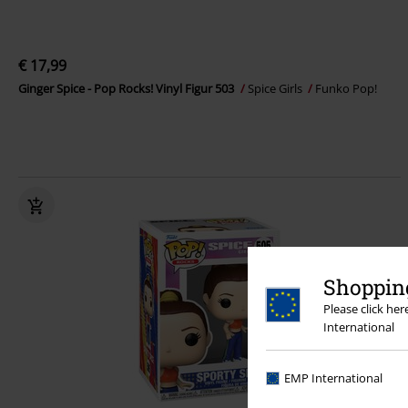
€ 17,99
Ginger Spice - Pop Rocks! Vinyl Figur 503
Spice Girls
Funko Pop!
Shopping
Please click he
International
EMP International