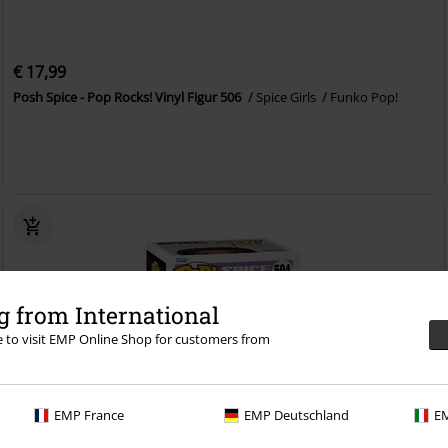
€ 17,99
Posh Spice - Pop Rocks! Vinyl Figur 506
Spice Girls
Funko Pop!
 from International
re to visit EMP Online Shop for customers from
EMP France
EMP Deutschland
EM