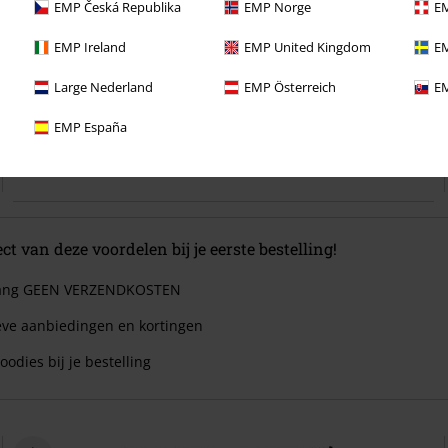
EMP Česká Republika
EMP Norge
EM
EMP Ireland
EMP United Kingdom
EM
€ 17,99
Large Nederland
EMP Österreich
EM
Scary Spice - Pop Rocks! Vinyl Figur 504
Spice Girls
Funko Pop!
EMP España
ect van deze voordelen bij je eerste bestelling!
 lang GEEN VERZENDKOSTEN
eve aanbiedingen en kortingen
oodies bij je bestelling