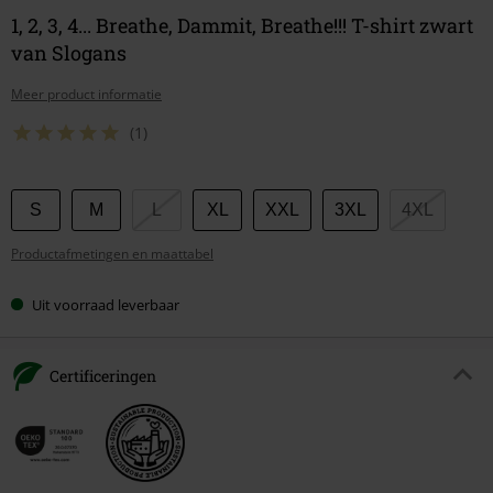
1, 2, 3, 4... Breathe, Dammit, Breathe!!! T-shirt zwart
van Slogans
Meer product informatie
(1)
Kies
S
M
L
XL
XXL
3XL
4XL
je
Productafmetingen en maattabel
maat
Uit voorraad leverbaar
Certificeringen