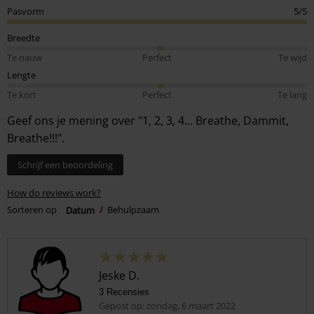
Pasvorm
5/5
Breedte
Te nauw
Perfect
Te wijd
Lengte
Te kort
Perfect
Te lang
Geef ons je mening over "1, 2, 3, 4... Breathe, Dammit,
Breathe!!!".
Schrijf een beoordeling
How do reviews work?
Sorteren op
Datum
Behulpzaam
Jeske D.
3 Recensies
Gepost op: zondag, 6 maart 2022