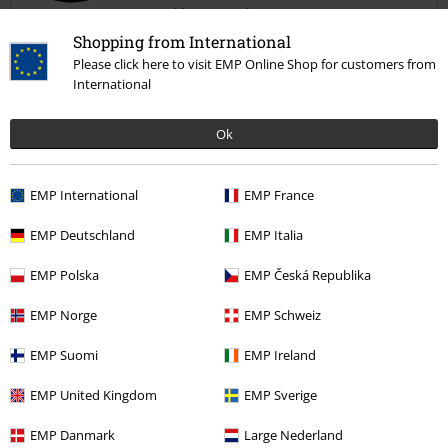
Bestelde maat: xxl
Shopping from International
doet iedereen lachen
Please click here to visit EMP Online Shop for customers from
zit goed na het verwijderen van de labels, en doet iedereen lachen
International
Ok
EMP International
EMP France
Kwaliteit
4
Ontwerp
EMP Deutschland
EMP Italia
5
Pasvorm
EMP Polska
EMP Česká Republika
5
Breedte
EMP Norge
EMP Schweiz
Te nauw
Perfect
Te wijd
Lengte
EMP Suomi
EMP Ireland
Te kort
Perfect
Te lang
EMP United Kingdom
EMP Sverige
Geverifieerde recensie
EMP Danmark
Large Nederland
Heeft deze recensie je geholpen?