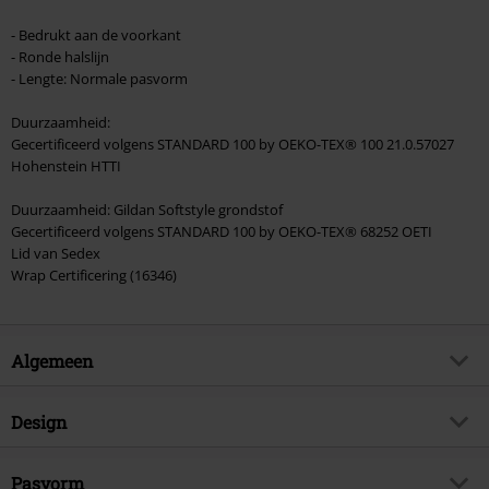
- Bedrukt aan de voorkant
- Ronde halslijn
- Lengte: Normale pasvorm
Duurzaamheid:
Gecertificeerd volgens STANDARD 100 by OEKO-TEX® 100 21.0.57027
Hohenstein HTTI
Duurzaamheid: Gildan Softstyle grondstof
Gecertificeerd volgens STANDARD 100 by OEKO-TEX® 68252 OETI
Lid van Sedex
Wrap Certificering (16346)
Algemeen
Artikelnr.
507869
Design
Titel
1, 2, 3, 4... Breathe, Dammit,
Breathe!!!
Producttype
T-shirt
Pasvorm