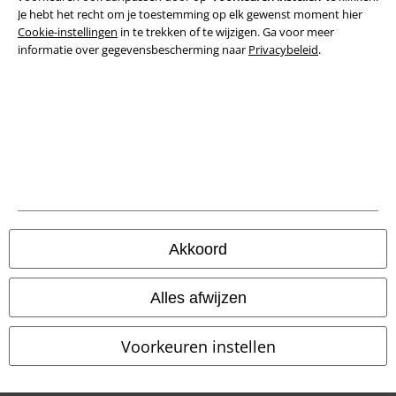
Je hebt het recht om je toestemming op elk gewenst moment hier
Privacyverklaring
Cookie-instellingen
in te trekken of te wijzigen. Ga voor meer
informatie over gegevensbescherming naar
Privacybeleid
.
Verklaring van conformiteit
Informatie over toegankelijkheid
Cookie-instellingen
Annuleer bestelling
Alle prijzen incl.
wettelijke BTW
Akkoord
© 1986-2026 Large Popmerchandising B.V.
Alles afwijzen
Voorkeuren instellen
Onze online shops
EMP International