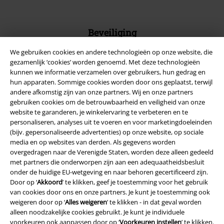
Beveiliging
We gebruiken cookies en andere technologieën op onze website, die
gezamenlijk ‘cookies’ worden genoemd. Met deze technologieën
kunnen we informatie verzamelen over gebruikers, hun gedrag en
hun apparaten. Sommige cookies worden door ons geplaatst, terwijl
andere afkomstig zijn van onze partners. Wij en onze partners
gebruiken cookies om de betrouwbaarheid en veiligheid van onze
website te garanderen, je winkelervaring te verbeteren en te
personaliseren, analyses uit te voeren en voor marketingdoeleinden
(bijv. gepersonaliseerde advertenties) op onze website, op sociale
media en op websites van derden. Als gegevens worden
overgedragen naar de Verenigde Staten, worden deze alleen gedeeld
met partners die onderworpen zijn aan een adequaatheidsbesluit
onder de huidige EU-wetgeving en naar behoren gecertificeerd zijn.
Legal
Door op ‘
Akkoord
’ te klikken, geef je toestemming voor het gebruik
van cookies door ons en onze partners. Je kunt je toestemming ook
Algemene Voorwaarden
weigeren door op ‘
Alles weigeren
’ te klikken - in dat geval worden
alleen noodzakelijke cookies gebruikt. Je kunt je individuele
Bedrijfsgegevens
voorkeuren ook aanpassen door op ‘
Voorkeuren instellen
’ te klikken.