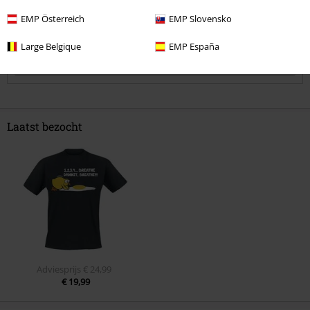
EMP Österreich
EMP Slovensko
Large Belgique
EMP España
Opmerking
Laatst bezocht
Commentaar versturen
Adviesprijs
€ 24,99
€ 19,99