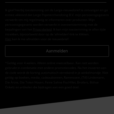
Ik geef hierbij toestemming om de Large-nieuwsbrief te ontvangen en ga
ermee akkoord dat Large Popmerchandising B.V. mijn persoonsgegevens
verwerkt om mij regelmatig te informeren over producten. Mijn
persoonsgegevens worden verwerkt in overeenstemming met de
bepalingen van het
Privacybeleid
. Ik kan mijn toestemming te allen tijde
intrekken, bijvoorbeeld door op de ‘afmelden’-link te klikken.
Hier
kan ik me afmelden voor de nieuwsbrief.
Aanmelden
*Geldig voor 4 weken. Alleen online inwisselbaar. Kan niet worden
gebruikt in combinatie met andere promotiecodes. Na het invoeren van
de code wordt de korting automatisch verrekend in je winkelmandje. Niet
geldig op boeken, media, cadeaubonnen, Rammstein, (Till) Lindemann,
Die Ärzte, Die Toten Hosen, Feine Sahne Fischfilet, Broilers, Böhse
Onkelz en artikelen die bijdragen aan een goed doel.