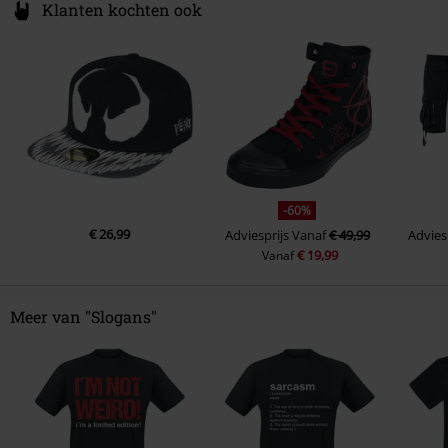
Klanten kochten ook
-60%
€ 26,99
Adviesprijs
Vanaf
€ 49,99
Advies
€ 19,99
Vanaf
Meer van "Slogans"