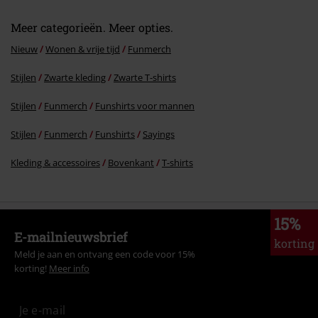
Meer categorieën. Meer opties.
Nieuw
Wonen & vrije tijd
Funmerch
Stijlen
Zwarte kleding
Zwarte T-shirts
Stijlen
Funmerch
Funshirts voor mannen
Stijlen
Funmerch
Funshirts
Sayings
Kleding & accessoires
Bovenkant
T-shirts
15%
E-mailnieuwsbrief
korting
Meld je aan en ontvang een code voor 15%
korting!
Meer info