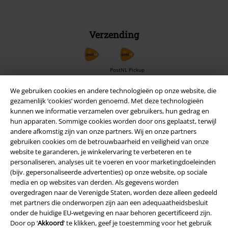
Verzending
PostNL Pickup
We gebruiken cookies en andere technologieën op onze website, die
gezamenlijk ‘cookies’ worden genoemd. Met deze technologieën
large app
kunnen we informatie verzamelen over gebruikers, hun gedrag en
Download gratis de nieuwe large app en profiteer van alle nieuwe
hun apparaten. Sommige cookies worden door ons geplaatst, terwijl
functies en voordelen!
andere afkomstig zijn van onze partners. Wij en onze partners
gebruiken cookies om de betrouwbaarheid en veiligheid van onze
website te garanderen, je winkelervaring te verbeteren en te
personaliseren, analyses uit te voeren en voor marketingdoeleinden
(bijv. gepersonaliseerde advertenties) op onze website, op sociale
media en op websites van derden. Als gegevens worden
overgedragen naar de Verenigde Staten, worden deze alleen gedeeld
A Warner Music Group Company
met partners die onderworpen zijn aan een adequaatheidsbesluit
onder de huidige EU-wetgeving en naar behoren gecertificeerd zijn.
Door op ‘
Akkoord
’ te klikken, geef je toestemming voor het gebruik