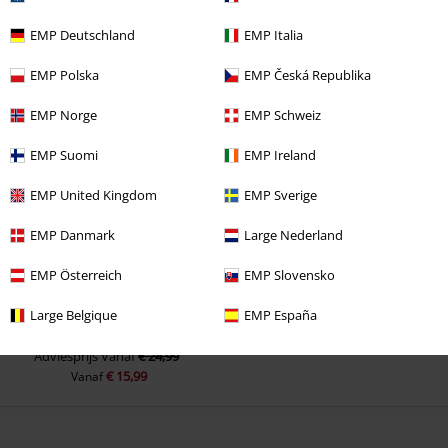
EMP Deutschland
EMP Italia
EMP Polska
EMP Česká Republika
EMP Norge
EMP Schweiz
Laatst bezocht
EMP Suomi
EMP Ireland
EMP United Kingdom
EMP Sverige
EMP Danmark
Large Nederland
EMP Österreich
EMP Slovensko
Large Belgique
EMP España
-36%
Adviesprijs
Vanaf
€ 24,99
€ 15,99
Vanaf