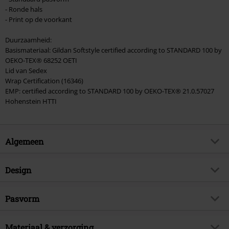
- Ronde hals
- Print op de voorkant
Duurzaamheid:
Basismateriaal: Gildan Softstyle certified according to STANDARD 100 by
OEKO-TEX® 68252 OETI
Lid van Sedex
Wrap Certification (16346)
EMP: certified according to STANDARD 100 by OEKO-TEX® 21.0.57027
Hohenstein HTTI
Algemeen
Artikelnr.
569495
Design
Titel
3 - Deadpool Kisses to Wolverine
Producttype
T-shirt
Artikelonderwerp
Pasvorm
Fan merch, Marvel, Disney, Film,
Duurzaamheid
Patroon
effen
Pasvorm/Tops
Regular
Licentie
officieel gelicentieerd artikel
Bedrukt
Materiaal & verzorging
ja