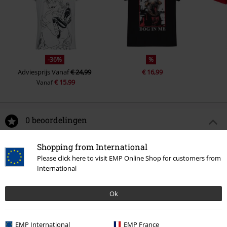
-36%
%
Adviesprijs
Vanaf
€ 24,99
€ 16,99
€ 15,99
Vanaf
0 beoordelingen
Shopping from International
Geef ons je mening over "3 - Deadpool Kisses to
Please click here to visit EMP Online Shop for customers from
Wolverine".
International
Schrijf een beoordeling
Ok
EMP International
EMP France