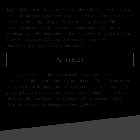
Ik geef hierbij toestemming om de Large-nieuwsbrief te ontvangen en ga
ermee akkoord dat Large Popmerchandising B.V. mijn persoonsgegevens
verwerkt om mij regelmatig te informeren over producten. Mijn
persoonsgegevens worden verwerkt in overeenstemming met de
bepalingen van het
Privacybeleid
. Ik kan mijn toestemming te allen tijde
intrekken, bijvoorbeeld door op de ‘afmelden’-link te klikken.
Hier
kan ik me afmelden voor de nieuwsbrief.
Aanmelden
*Geldig voor 4 weken. Alleen online inwisselbaar. Kan niet worden
gebruikt in combinatie met andere promotiecodes. Na het invoeren van
de code wordt de korting automatisch verrekend in je winkelmandje. Niet
geldig op boeken, media, cadeaubonnen, Rammstein, (Till) Lindemann,
Die Ärzte, Die Toten Hosen, Feine Sahne Fischfilet, Broilers, Böhse
Onkelz en artikelen die bijdragen aan een goed doel.