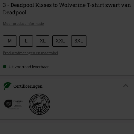
3 - Deadpool Kisses to Wolverine T-shirt zwart van
Deadpool
Meer product informatie
Kies
M
L
XL
XXL
3XL
je
Productafmetingen en maattabel
maat
Uit voorraad leverbaar
Certificeringen