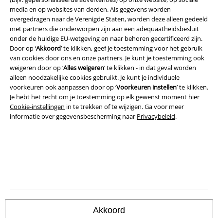
media en op websites van derden. Als gegevens worden
overgedragen naar de Verenigde Staten, worden deze alleen gedeeld
Legal
met partners die onderworpen zijn aan een adequaatheidsbesluit
onder de huidige EU-wetgeving en naar behoren gecertificeerd zijn.
Algemene Voorwaarden
Door op ‘
Akkoord
’ te klikken, geef je toestemming voor het gebruik
van cookies door ons en onze partners. Je kunt je toestemming ook
Bedrijfsgegevens
weigeren door op ‘
Alles weigeren
’ te klikken - in dat geval worden
alleen noodzakelijke cookies gebruikt. Je kunt je individuele
Privacyverklaring
voorkeuren ook aanpassen door op ‘
Voorkeuren instellen
’ te klikken.
Je hebt het recht om je toestemming op elk gewenst moment hier
Verklaring van conformiteit
Cookie-instellingen
in te trekken of te wijzigen. Ga voor meer
informatie over gegevensbescherming naar
Privacybeleid
.
Informatie over toegankelijkheid
Cookie-instellingen
Annuleer bestelling
Alle prijzen incl.
wettelijke BTW
© 1986-2026 Large Popmerchandising B.V.
Akkoord