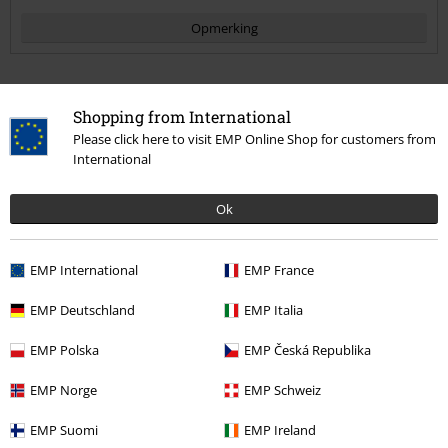
Opmerking
Shopping from International
Meer categorieën. Meer opties.
Please click here to visit EMP Online Shop for customers from
International
Sale %
Bandmerch
Wonen
Sale %
Wonen
Keukenspullen
Drinkglazen en flessen
Ok
Commentaar versturen
Nieuw
Wonen & vrije tijd
Wonen
Keukenspullen
Drinkglazen en
flessen
EMP International
EMP France
Nieuw
Bandmerch
Wonen
EMP Deutschland
EMP Italia
Lifestyle
Keukenaccessoires
Drinkglazen
EMP Polska
EMP Česká Republika
EMP Norge
EMP Schweiz
15%
EMP Suomi
EMP Ireland