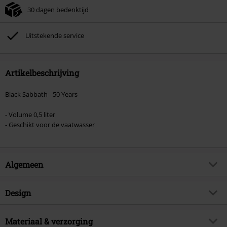
30 dagen bedenktijd
Kan niet gecombineerd worden met andere kortingscodes. Boeken, media,
tickets, Rammstein, (Till) Lindemann, Böhse Onkelz, Broilers, Die Ärzte, Die
Toten Hosen, Metality, cadeaubonnen en artikelen met een inbegrepen
Uitstekende service
donatie zijn uitgesloten van de korting.
Artikelbeschrijving
Black Sabbath - 50 Years
- Volume 0,5 liter
- Geschikt voor de vaatwasser
Algemeen
Artikelnr.
474585
Design
Titel
50 Years
Producttype
Bierglas
Muziekgenre
Materiaal & verzorging
Heavy Metal