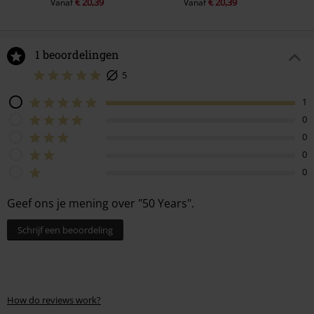
€ 20,39
€ 20,39
Vanaf
Vanaf
1 beoordelingen
5
1
0
0
0
0
Geef ons je mening over "50 Years".
Schrijf een beoordeling
How do reviews work?