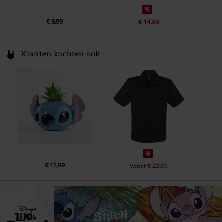
%
€ 8,99
€ 14,99
Klanten kochten ook
%
€ 17,99
€ 23,99
Vanaf