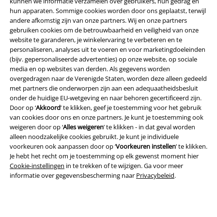
kunnen we informatie verzamelen over gebruikers, hun gedrag en
hun apparaten. Sommige cookies worden door ons geplaatst, terwijl
andere afkomstig zijn van onze partners. Wij en onze partners
gebruiken cookies om de betrouwbaarheid en veiligheid van onze
website te garanderen, je winkelervaring te verbeteren en te
personaliseren, analyses uit te voeren en voor marketingdoeleinden
(bijv. gepersonaliseerde advertenties) op onze website, op sociale
media en op websites van derden. Als gegevens worden
overgedragen naar de Verenigde Staten, worden deze alleen gedeeld
Legal
met partners die onderworpen zijn aan een adequaatheidsbesluit
onder de huidige EU-wetgeving en naar behoren gecertificeerd zijn.
Algemene Voorwaarden
Door op ‘
Akkoord
’ te klikken, geef je toestemming voor het gebruik
van cookies door ons en onze partners. Je kunt je toestemming ook
Bedrijfsgegevens
weigeren door op ‘
Alles weigeren
’ te klikken - in dat geval worden
alleen noodzakelijke cookies gebruikt. Je kunt je individuele
Privacyverklaring
voorkeuren ook aanpassen door op ‘
Voorkeuren instellen
’ te klikken.
Je hebt het recht om je toestemming op elk gewenst moment hier
Verklaring van conformiteit
Cookie-instellingen
in te trekken of te wijzigen. Ga voor meer
informatie over gegevensbescherming naar
Privacybeleid
.
Informatie over toegankelijkheid
Cookie-instellingen