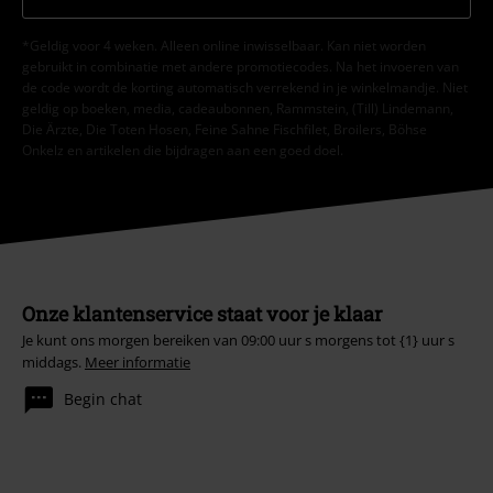
*Geldig voor 4 weken. Alleen online inwisselbaar. Kan niet worden
gebruikt in combinatie met andere promotiecodes. Na het invoeren van
de code wordt de korting automatisch verrekend in je winkelmandje. Niet
geldig op boeken, media, cadeaubonnen, Rammstein, (Till) Lindemann,
Die Ärzte, Die Toten Hosen, Feine Sahne Fischfilet, Broilers, Böhse
Onkelz en artikelen die bijdragen aan een goed doel.
Onze klantenservice staat voor je klaar
Je kunt ons morgen bereiken van 09:00 uur s morgens tot {1} uur s
middags.
Meer informatie
Begin chat