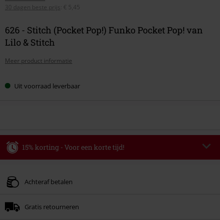
30 dagen beste prijs
:
€ 5,45
626 - Stitch (Pocket Pop!) Funko Pocket Pop! van
Lilo & Stitch
Meer product informatie
Uit voorraad leverbaar
15% korting - Voor een korte tijd!
Code
WEEKEND
Kopieer de code
Geldig t/m 09-08-2026
Achteraf betalen
Minimale bestelwaarde € 49.99.
Gratis retourneren
Zodra je de code hebt ingevoerd, wordt de korting automatisch verrekend in
je winkelmandje.