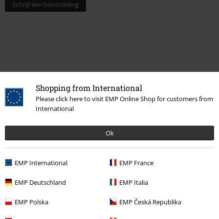
Schrijf een beoordeling
Shopping from International
Please click here to visit EMP Online Shop for customers from
International
Ok
Meer categorieën. Meer opties.
Lifestyle
Figuren
Funko Pop!
Funko Pocket Pop!
EMP International
EMP France
Films & Series
Disney
Films en tv
Disney Classics
EMP Deutschland
EMP Italia
Films & Series
Disney
Disney Classics
EMP Polska
EMP Česká Republika
Films & Series
Wonen