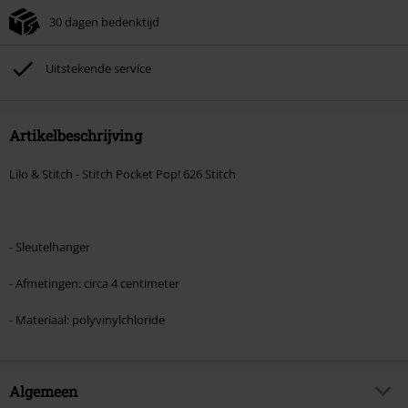
30 dagen bedenktijd
Kan niet gecombineerd worden met andere kortingscodes. Boeken, media,
tickets, Rammstein, (Till) Lindemann, Böhse Onkelz, Broilers, Die Ärzte, Die
Toten Hosen, Metality, cadeaubonnen en artikelen met een inbegrepen
Uitstekende service
donatie zijn uitgesloten van de korting.
Artikelbeschrijving
Lilo & Stitch - Stitch Pocket Pop! 626 Stitch
- Sleutelhanger
- Afmetingen: circa 4 centimeter
- Materiaal: polyvinylchloride
Algemeen