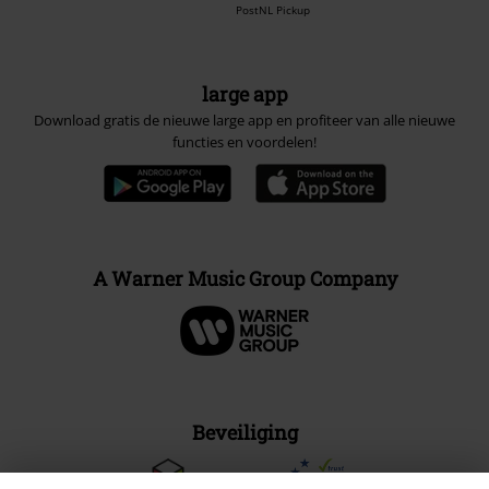
PostNL Pickup
large app
Download gratis de nieuwe large app en profiteer van alle nieuwe
functies en voordelen!
A Warner Music Group Company
Beveiliging