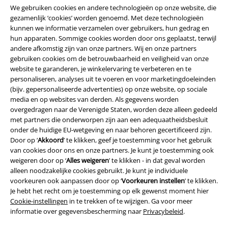
We gebruiken cookies en andere technologieën op onze website, die
gezamenlijk ‘cookies’ worden genoemd. Met deze technologieën
kunnen we informatie verzamelen over gebruikers, hun gedrag en
hun apparaten. Sommige cookies worden door ons geplaatst, terwijl
andere afkomstig zijn van onze partners. Wij en onze partners
gebruiken cookies om de betrouwbaarheid en veiligheid van onze
website te garanderen, je winkelervaring te verbeteren en te
personaliseren, analyses uit te voeren en voor marketingdoeleinden
(bijv. gepersonaliseerde advertenties) op onze website, op sociale
media en op websites van derden. Als gegevens worden
overgedragen naar de Verenigde Staten, worden deze alleen gedeeld
met partners die onderworpen zijn aan een adequaatheidsbesluit
Legal
onder de huidige EU-wetgeving en naar behoren gecertificeerd zijn.
Door op ‘
Akkoord
’ te klikken, geef je toestemming voor het gebruik
Algemene Voorwaarden
van cookies door ons en onze partners. Je kunt je toestemming ook
weigeren door op ‘
Alles weigeren
’ te klikken - in dat geval worden
Bedrijfsgegevens
alleen noodzakelijke cookies gebruikt. Je kunt je individuele
voorkeuren ook aanpassen door op ‘
Voorkeuren instellen
’ te klikken.
Privacyverklaring
Je hebt het recht om je toestemming op elk gewenst moment hier
Cookie-instellingen
in te trekken of te wijzigen. Ga voor meer
Verklaring van conformiteit
informatie over gegevensbescherming naar
Privacybeleid
.