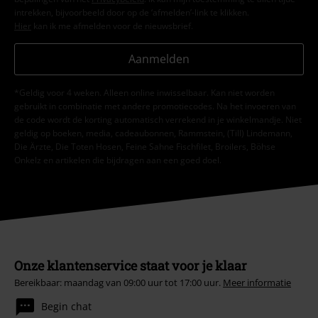
intrekken, bijvoorbeeld door op de ‘afmelden’-link te klikken.
Hier
kan ik me afmelden voor de nieuwsbrief.
Aanmelden
*Geldig voor 4 weken. Alleen online inwisselbaar. Kan niet worden
gebruikt in combinatie met andere promotiecodes. Na het invoeren van
de code wordt de korting automatisch verrekend in je winkelmandje. Niet
geldig op boeken, media, cadeaubonnen, Rammstein, (Till) Lindemann,
Die Ärzte, Die Toten Hosen, Feine Sahne Fischfilet, Broilers, Böhse
Onkelz en artikelen die bijdragen aan een goed doel.
Onze klantenservice staat voor je klaar
Bereikbaar: maandag van 09:00 uur tot 17:00 uur.
Meer informatie
Begin chat