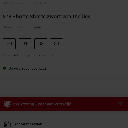
30 dagen beste prijs
:
€ 43,19
874 Shorts Shorts zwart van Dickies
Meer product informatie
Kies
30
31
32
33
je
Productafmetingen en maattabel
maat
Uit voorraad leverbaar
15% korting - Voor een korte tijd!
Code
WEEKEND
Kopieer de code
Geldig t/m 09-08-2026
Achteraf betalen