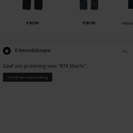
€ 80,99
€ 80,99
Advies
0 beoordelingen
Geef ons je mening over "874 Shorts".
Schrijf een beoordeling