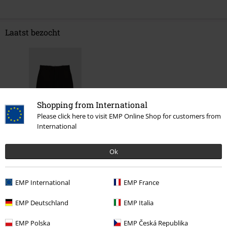
Laatst bezocht
Shopping from International
Please click here to visit EMP Online Shop for customers from
International
%
€ 43,19
Ok
EMP International
EMP France
Meer categorieën. Meer opties.
EMP Deutschland
EMP Italia
Kleding & accessoires
Onderkant
Korte broeken
EMP Polska
EMP Česká Republika
Stijlen
Streetwear
Skatewear
Kleding
Broeken