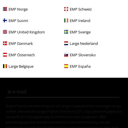
EMP Norge
EMP Schweiz
Stijlen
Basics
Kleding
Broeken
EMP Suomi
EMP Ireland
Stijlen
Streetwear
Streetwear mannen
EMP United Kingdom
EMP Sverige
Stijlen
Basics
Basics mannen
EMP Danmark
Large Nederland
EMP Österreich
EMP Slovensko
15%
E-mailnieuwsbrief
korting
Large Belgique
EMP España
Meld je aan en ontvang een code voor 15%
korting!
Meer info
Ik geef hierbij toestemming om de Large-nieuwsbrief te ontvangen en ga
ermee akkoord dat Large Popmerchandising B.V. mijn persoonsgegevens
verwerkt om mij regelmatig te informeren over producten. Mijn
persoonsgegevens worden verwerkt in overeenstemming met de
bepalingen van het
Privacybeleid
. Ik kan mijn toestemming te allen tijde