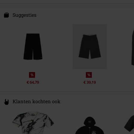
Verzorgingsinstructies
Machinewasbaar
VF EUROPE B.V.B.A.
C. Van Kerckhovenstraat 110
Suggesties
2880 Bornem
Belgium
www.vfc.com
%
%
€ 64,79
€ 39,19
Klanten kochten ook