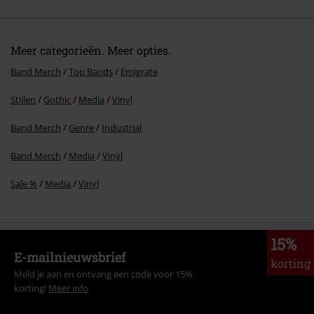
10.
Spitfire
11.
Eyes Fade Away
Meer categorieën. Meer opties.
Band Merch
Top Bands
Emigrate
Stijlen
Gothic
Media
Vinyl
Band Merch
Genre
Industrial
Band Merch
Media
Vinyl
Sale %
Media
Vinyl
15%
E-mailnieuwsbrief
korting
Meld je aan en ontvang een code voor 15%
korting!
Meer info