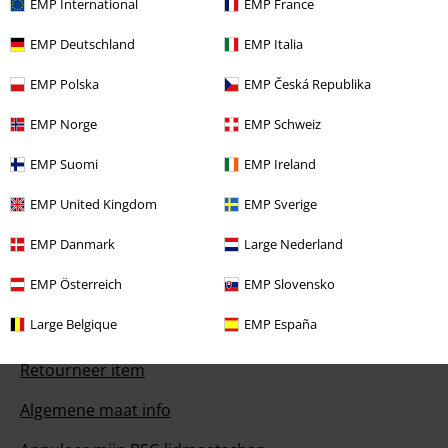
EMP International
EMP France
EMP Deutschland
EMP Italia
Onze klantenservice staat voor je klaar
EMP Polska
EMP Česká Republika
Je kunt ons morgen bereiken van 09:00 uur s morgens tot {1} uur s
middags.
Meer informatie
EMP Norge
EMP Schweiz
Begin chat
EMP Suomi
EMP Ireland
EMP United Kingdom
EMP Sverige
EMP Danmark
Large Nederland
Service, catalogus, prijsvragen etc.
EMP Österreich
EMP Slovensko
Veelgestelde vragen
Large Belgique
EMP España
Retourvoorwaarden
Retourneer item
Algemene maat info