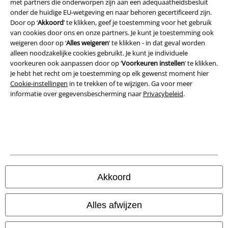
met partners die onderworpen zijn aan een adequaatheidsbesluit
onder de huidige EU-wetgeving en naar behoren gecertificeerd zijn.
Bedrijfsgegevens
Door op ‘
Akkoord
’ te klikken, geef je toestemming voor het gebruik
van cookies door ons en onze partners. Je kunt je toestemming ook
weigeren door op ‘
Alles weigeren
’ te klikken - in dat geval worden
Privacyverklaring
alleen noodzakelijke cookies gebruikt. Je kunt je individuele
voorkeuren ook aanpassen door op ‘
Voorkeuren instellen
’ te klikken.
Verklaring van conformiteit
Je hebt het recht om je toestemming op elk gewenst moment hier
Cookie-instellingen
in te trekken of te wijzigen. Ga voor meer
Informatie over toegankelijkheid
informatie over gegevensbescherming naar
Privacybeleid
.
Cookie-instellingen
Annuleer bestelling
Alle prijzen incl.
wettelijke BTW
© 1986-2026 Large Popmerchandising B.V.
Akkoord
Alles afwijzen
Onze online shops