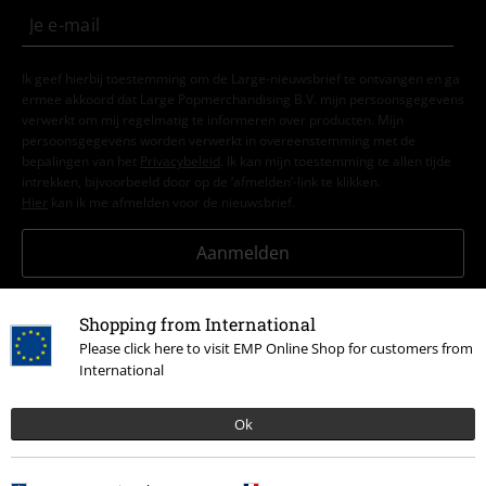
Ik geef hierbij toestemming om de Large-nieuwsbrief te ontvangen en ga
ermee akkoord dat Large Popmerchandising B.V. mijn persoonsgegevens
verwerkt om mij regelmatig te informeren over producten. Mijn
persoonsgegevens worden verwerkt in overeenstemming met de
bepalingen van het
Privacybeleid
. Ik kan mijn toestemming te allen tijde
intrekken, bijvoorbeeld door op de ‘afmelden’-link te klikken.
Hier
kan ik me afmelden voor de nieuwsbrief.
Aanmelden
*Geldig voor 4 weken. Alleen online inwisselbaar. Kan niet worden
Shopping from International
gebruikt in combinatie met andere promotiecodes. Na het invoeren van
de code wordt de korting automatisch verrekend in je winkelmandje. Niet
Please click here to visit EMP Online Shop for customers from
geldig op boeken, media, cadeaubonnen, Rammstein, (Till) Lindemann,
International
Die Ärzte, Die Toten Hosen, Feine Sahne Fischfilet, Broilers, Böhse
Onkelz en artikelen die bijdragen aan een goed doel.
Ok