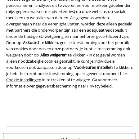
personaliseren, analyses uit te voeren en voor marketingdoeleinden
(bijv. gepersonaliseerde advertenties) op onze website, op sociale
media en op websites van derden. Als gegevens worden
Legal
overgedragen naar de Verenigde Staten, worden deze alleen gedeeld
met partners die onderworpen zijn aan een adequaatheidsbesluit
Algemene Voorwaarden
onder de huidige EU-wetgeving en naar behoren gecertificeerd zijn.
Door op ‘
Akkoord
’ te klikken, geef je toestemming voor het gebruik
Bedrijfsgegevens
van cookies door ons en onze partners. Je kunt je toestemming ook
weigeren door op ‘
Alles weigeren
’ te klikken - in dat geval worden
Privacyverklaring
alleen noodzakelijke cookies gebruikt. Je kunt je individuele
voorkeuren ook aanpassen door op ‘
Voorkeuren instellen
’ te klikken.
Verklaring van conformiteit
Je hebt het recht om je toestemming op elk gewenst moment hier
Cookie-instellingen
in te trekken of te wijzigen. Ga voor meer
informatie over gegevensbescherming naar
Privacybeleid
.
Informatie over toegankelijkheid
Cookie-instellingen
Annuleer bestelling
Alle prijzen incl.
wettelijke BTW
© 1986-2026 Large Popmerchandising B.V.