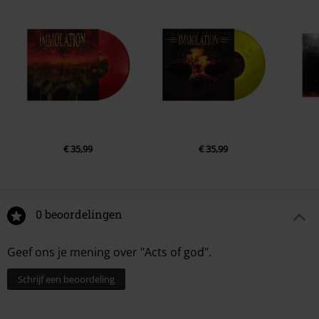
5.
Shed The Light
6.
Blooded
7.
Overtures Of The Wicked
8.
Immoral Stain
9.
Incineration Procession
10.
Broken Prey
11.
Derelict Of Spirit
€ 35,99
€ 35,99
12.
When Halos Burn
13.
Let The Darkness In
14.
And The Flames Wept
0 beoordelingen
15.
Apostle
Geef ons je mening over "Acts of god".
Schrijf een beoordeling