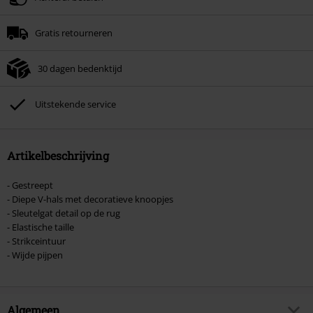
Minimale bestelwaarde € 49.99.
Gratis retourneren
Zodra je de code hebt ingevoerd, wordt de korting automatisch verrekend in
je winkelmandje.
30 dagen bedenktijd
Kan niet gecombineerd worden met andere kortingscodes. Boeken, media,
tickets, Rammstein, (Till) Lindemann, Böhse Onkelz, Broilers, Die Ärzte, Die
Toten Hosen, Metality, cadeaubonnen en artikelen met een inbegrepen
Uitstekende service
donatie zijn uitgesloten van de korting.
Artikelbeschrijving
- Gestreept
- Diepe V-hals met decoratieve knoopjes
- Sleutelgat detail op de rug
- Elastische taille
- Strikceintuur
- Wijde pijpen
Algemeen