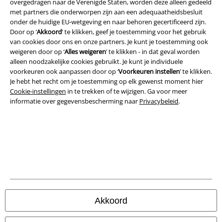
overgedragen naar de Verenigde Staten, worden deze alleen gedeeld
met partners die onderworpen zijn aan een adequaatheidsbesluit
Legal
onder de huidige EU-wetgeving en naar behoren gecertificeerd zijn.
Door op ‘
Akkoord
’ te klikken, geef je toestemming voor het gebruik
Algemene Voorwaarden
van cookies door ons en onze partners. Je kunt je toestemming ook
weigeren door op ‘
Alles weigeren
’ te klikken - in dat geval worden
Bedrijfsgegevens
alleen noodzakelijke cookies gebruikt. Je kunt je individuele
voorkeuren ook aanpassen door op ‘
Voorkeuren instellen
’ te klikken.
Privacyverklaring
Je hebt het recht om je toestemming op elk gewenst moment hier
Cookie-instellingen
in te trekken of te wijzigen. Ga voor meer
Verklaring van conformiteit
informatie over gegevensbescherming naar
Privacybeleid
.
Informatie over toegankelijkheid
Cookie-instellingen
Annuleer bestelling
Alle prijzen incl.
wettelijke BTW
Akkoord
© 1986-2026 Large Popmerchandising B.V.