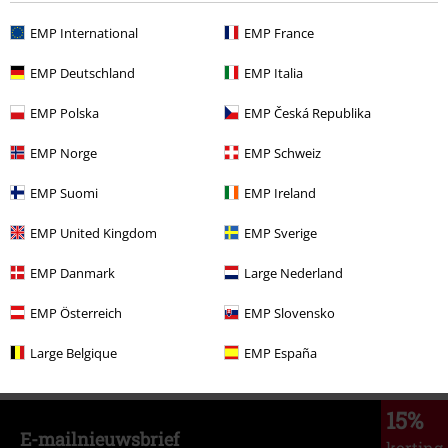
EMP International
EMP France
%
€ 69,99
EMP Deutschland
EMP Italia
EMP Polska
EMP Česká Republika
Meer categorieën. Meer opties.
EMP Norge
EMP Schweiz
Vrouwen
Kleding
Broeken
EMP Suomi
EMP Ireland
Vrouwen
Kleding
Jumpsuits
EMP United Kingdom
EMP Sverige
Sale %
Kleding
Broeken & Shorts
EMP Danmark
Large Nederland
Stijlen
Rockabilly
Kleding
Broeken
EMP Österreich
EMP Slovensko
Stijlen
Rockabilly
Kleding
Jumpsuits
Large Belgique
EMP España
15%
E-mailnieuwsbrief
korting