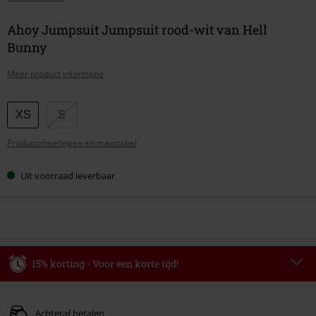
Ahoy Jumpsuit Jumpsuit rood-wit van Hell
Bunny
Meer product informatie
Kies
XS
S
je
Productafmetingen en maattabel
maat
Uit voorraad leverbaar
15% korting - Voor een korte tijd!
Code
WEEKEND
Kopieer de code
Geldig t/m 09-08-2026
Achteraf betalen