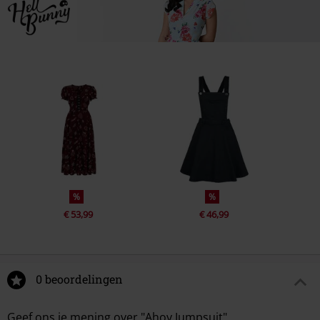
%
%
€ 53,99
€ 46,99
0 beoordelingen
Geef ons je mening over "Ahoy Jumpsuit".