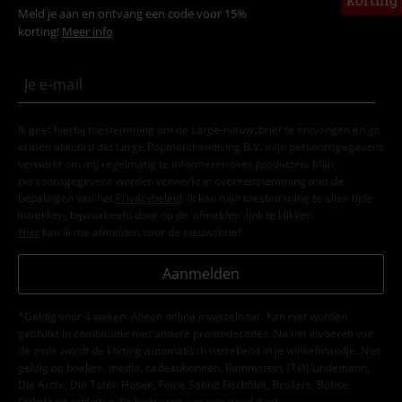
Meld je aan en ontvang een code voor 15%
korting!
Meer info
Ik geef hierbij toestemming om de Large-nieuwsbrief te ontvangen en ga
ermee akkoord dat Large Popmerchandising B.V. mijn persoonsgegevens
verwerkt om mij regelmatig te informeren over producten. Mijn
persoonsgegevens worden verwerkt in overeenstemming met de
bepalingen van het
Privacybeleid
. Ik kan mijn toestemming te allen tijde
intrekken, bijvoorbeeld door op de ‘afmelden’-link te klikken.
Hier
kan ik me afmelden voor de nieuwsbrief.
Aanmelden
*Geldig voor 4 weken. Alleen online inwisselbaar. Kan niet worden
gebruikt in combinatie met andere promotiecodes. Na het invoeren van
de code wordt de korting automatisch verrekend in je winkelmandje. Niet
geldig op boeken, media, cadeaubonnen, Rammstein, (Till) Lindemann,
Die Ärzte, Die Toten Hosen, Feine Sahne Fischfilet, Broilers, Böhse
Onkelz en artikelen die bijdragen aan een goed doel.